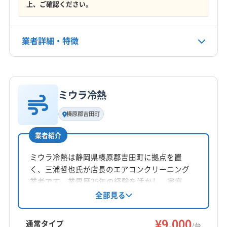
駿東郡清水町
駿東郡長泉町
榛原郡吉田町
上、ご確認ください。
年中無休
田方郡函南町
(千葉県) いすみ市
(千葉県) 安房郡鋸南町
(千葉県) 夷隅郡御宿町
(千葉県) 夷隅郡大多喜町
電話番号
業者詳細・特徴
非公開
(千葉県) 印西市
(千葉県) 印旛郡栄町
(千葉県) 印旛郡酒々井町
(千葉県) 浦安市
詳細な料金表
業者情報
特徴
公式HP
(千葉県) 我孫子市
(千葉県) 鎌ケ谷市
(千葉県) 鴨川市
公式サイトなし
(千葉県) 君津市
(千葉県) 佐倉市
(千葉県) 山武市
ミウラ冷熱
基本情報
(千葉県) 四街道市
(千葉県) 市原市
(千葉県) 市川市
代表者名
榛原郡吉田町
(千葉県) 習志野市
(千葉県) 松戸市
(千葉県) 成田市
永野弘倫
(千葉県) 千葉市稲毛区
(千葉県) 千葉市花見川区
業者紹介
所在地
(千葉県) 千葉市若葉区
(千葉県) 千葉市中央区
静岡県静岡市葵区新間551-10
ミウラ冷熱は静岡県榛原郡吉田町に拠点を置
(千葉県) 千葉市美浜区
(千葉県) 千葉市緑区
く、三浦哲也氏が店長のエアコンクリーニング
(千葉県) 船橋市
(千葉県) 袖ケ浦市
(千葉県) 大網白里市
対応地域
業者です。業界歴25年の経験を活かし、家庭
(千葉県) 長生郡一宮町
(千葉県) 長生郡長生村
榛原郡川根本町
掛川市
三島市
沼津市
焼津市
用・業務用エアコンの洗浄や取付に対応。丁寧
全部見る
(千葉県) 長生郡長南町
(千葉県) 長生郡長柄町
で確実な作業を心がけ、土日祝日も対応可能で
静岡市葵区
静岡市駿河区
静岡市清水区
島田市
(千葉県) 長生郡白子町
(千葉県) 長生郡睦沢町
す。
¥9,000
藤枝市
富士宮市
富士市
駿東郡清水町
通常タイプ
/台