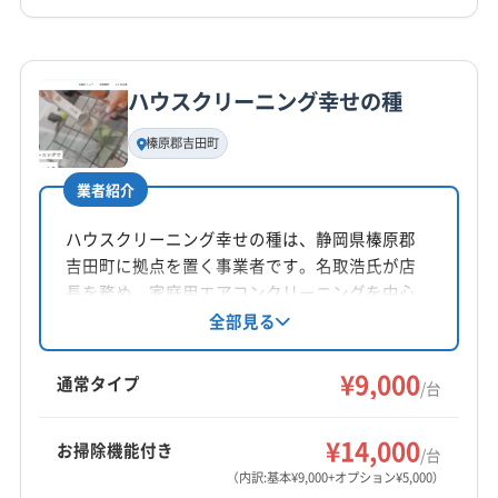
050-3160-8421
(愛知県) 西尾市
(愛知県) 大府市
(愛知県) 丹羽郡大口町
(愛知県) 丹羽郡扶桑町
(愛知県) 知多郡阿久比町
詳細な料金表
業者情報
特徴
公式HP
(愛知県) 知多郡東浦町
(愛知県) 知多郡南知多町
公式サイトを見る
ハウスクリーニング幸せの種
(愛知県) 知多郡美浜町
(愛知県) 知多郡武豊町
基本情報
代表者名
(愛知県) 知多市
(愛知県) 知立市
(愛知県) 長久手市
榛原郡吉田町
廣澤佳仁
(愛知県) 津島市
(愛知県) 田原市
(愛知県) 東海市
業者紹介
(愛知県) 日進市
(愛知県) 半田市
(愛知県) 尾張旭市
所在地
(愛知県) 碧南市
(愛知県) 豊橋市
(愛知県) 豊川市
静岡県焼津市大覚寺2-15-3
ハウスクリーニング幸せの種は、静岡県榛原郡
(愛知県) 豊田市
(愛知県) 豊明市
(愛知県) 北設楽郡設楽町
吉田町に拠点を置く事業者です。名取浩氏が店
対応地域
(愛知県) 北設楽郡東栄町
(愛知県) 北設楽郡豊根村
長を務め、家庭用エアコンクリーニングを中心
榛原郡川根本町
伊東市
伊豆の国市
伊豆市
下田市
にサービスを提供しています。ペットを飼って
全部見る
(愛知県) 北名古屋市
(愛知県) 名古屋市港区
いる家庭からの依頼も歓迎しており、丁寧な作
掛川市
菊川市
御前崎市
御殿場市
三島市
沼津市
(愛知県) 名古屋市守山区
(愛知県) 名古屋市昭和区
業と顧客とのコミュニケーションを大切にして
¥9,000
焼津市
裾野市
静岡市葵区
静岡市駿河区
通常タイプ
(愛知県) 名古屋市瑞穂区
(愛知県) 名古屋市西区
/台
います。9周年記念キャンペーンも実施中です。
静岡市清水区
島田市
藤枝市
熱海市
浜松市中央区
(愛知県) 名古屋市千種区
(愛知県) 名古屋市中区
もっと見る
浜松市天竜区
浜松市浜名区
富士宮市
富士市
¥14,000
(愛知県) 名古屋市中川区
(愛知県) 名古屋市中村区
お掃除機能付き
/台
営業時間
牧之原市
賀茂郡河津町
賀茂郡松崎町
賀茂郡西伊豆町
(愛知県) 名古屋市天白区
(愛知県) 名古屋市東区
（内訳:基本¥9,000+オプション¥5,000）
10:00〜22:00