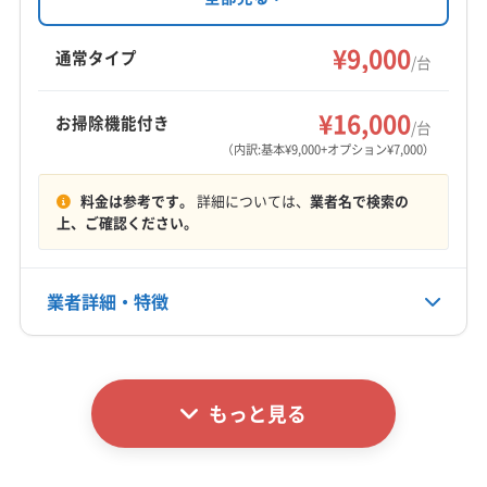
(埼玉県) 川越市
(埼玉県) 川口市
(埼玉県) 草加市
解洗浄など丁寧な作業が特徴です。損害賠償保
袋井市
島田市
藤枝市
牧之原市
周智郡森町
(埼玉県) 朝霞市
(埼玉県) 鶴ヶ島市
(埼玉県) 東松山市
険加入済み。営業時間外や急な依頼も相談可能
¥9,000
榛原郡吉田町
通常タイプ
/台
(埼玉県) 南埼玉郡宮代町
(埼玉県) 日高市
です。
もっと見る
(埼玉県) 入間郡越生町
(埼玉県) 入間郡三芳町
¥16,000
お掃除機能付き
/台
(埼玉県) 入間郡毛呂山町
(埼玉県) 入間市
(埼玉県) 白岡市
営業時間
（内訳:基本¥9,000+オプション¥7,000）
(埼玉県) 八潮市
(埼玉県) 飯能市
9:00〜17:00
(埼玉県) 比企郡ときがわ町
(埼玉県) 比企郡滑川町
料金は参考です。
詳細については、
業者名で検索の
(埼玉県) 比企郡吉見町
(埼玉県) 比企郡小川町
定休日
上、ご確認ください。
不定休
(埼玉県) 比企郡川島町
(埼玉県) 比企郡鳩山町
(埼玉県) 比企郡嵐山町
(埼玉県) 富士見市
業者詳細・特徴
電話番号
(埼玉県) 北葛飾郡松伏町
(埼玉県) 北葛飾郡杉戸町
非公開
(埼玉県) 北足立郡伊奈町
(埼玉県) 北本市
(埼玉県) 蓮田市
詳細な料金表
業者情報
特徴
(埼玉県) 和光市
(埼玉県) 蕨市
(東京都) あきる野市
公式HP
公式サイトなし
(東京都) 稲城市
(東京都) 羽村市
(東京都) 葛飾区
もっと見る
基本情報
(東京都) 江戸川区
(東京都) 江東区
(東京都) 港区
代表者名
(東京都) 荒川区
(東京都) 国分寺市
(東京都) 国立市
黒田晋司