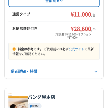
全部見る
コーティングも提供し、安心の法人営業で、家
静岡市清水区
島田市
藤枝市
牧之原市
の掃除の悩みに寄り添っています。
¥11,000
榛原郡吉田町
通常タイプ
/台
もっと見る
¥28,600
お掃除機能付き
/台
営業時間
（内訳:基本¥11,000+オプション
¥17,600）
8:00〜18:00
料金は参考です。
ご依頼前には必ず
公式サイト
で最新
定休日
情報をご確認ください。
不定休
電話番号
業者詳細・特徴
054-207-9258
詳細な料金表
業者情報
特徴
公式HP
公式サイトを見る
パンダ屋本店
基本情報
代表者名
焼津市