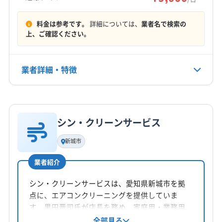
(千葉県) 南房総市
(千葉県) 柏市
(千葉県) 白井市
駿東郡長泉町
榛原郡吉田町
田方郡函南町
もっと見る
(千葉県) 八街市
(千葉県) 八千代市
(千葉県) 富津市
料金は参考です。
詳細については、
業者名で検索の
(千葉県) 富里市
(千葉県) 茂原市
(千葉県) 木更津市
上、ご確認ください。
営業時間
(千葉県) 野田市
(千葉県) 流山市
8:00〜18:00
(埼玉県) さいたま市浦和区
(埼玉県) さいたま市岩槻区
業者詳細・特徴
定休日
(埼玉県) さいたま市見沼区
(埼玉県) さいたま市桜区
年中無休
(埼玉県) さいたま市西区
(埼玉県) さいたま市大宮区
詳細な料金表
業者情報
特徴
(埼玉県) さいたま市中央区
(埼玉県) さいたま市南区
電話番号
(埼玉県) さいたま市北区
(埼玉県) さいたま市緑区
非公開
シン・クリーンサービス
基本情報
(埼玉県) ふじみ野市
(埼玉県) 羽生市
(埼玉県) 越谷市
代表者名
新城市
(埼玉県) 桶川市
(埼玉県) 加須市
(埼玉県) 吉川市
公式HP
三浦哲也
公式サイトなし
(埼玉県) 久喜市
(埼玉県) 狭山市
(埼玉県) 熊谷市
業者紹介
所在地
(埼玉県) 戸田市
(埼玉県) 幸手市
(埼玉県) 行田市
静岡県榛原郡吉田町川尻742-8
シン・クリーンサービスは、愛知県新城市を拠
(埼玉県) 鴻巣市
(埼玉県) 坂戸市
(埼玉県) 三郷市
点に、エアコンクリーニングを提供していま
(埼玉県) 志木市
(埼玉県) 春日部市
(埼玉県) 所沢市
対応地域
す。黒田晋司氏が店長を務め、家庭用・業務用
(埼玉県) 上尾市
(埼玉県) 新座市
(埼玉県) 深谷市
榛原郡川根本町
掛川市
菊川市
御前崎市
焼津市
エアコンに対応。高圧洗浄、お掃除ユニット分
全部見る