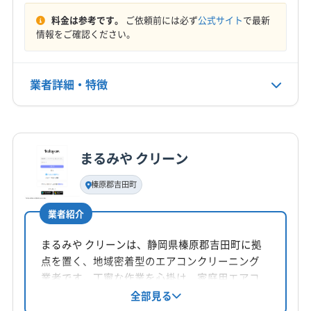
賀茂郡東伊豆町
賀茂郡南伊豆町
周智郡森町
(愛知県) 名古屋市南区
(愛知県) 名古屋市熱田区
料金は参考です。
ご依頼前には必ず
公式サイト
で最新
駿東郡小山町
駿東郡清水町
駿東郡長泉町
(愛知県) 名古屋市北区
(愛知県) 名古屋市名東区
定休日
情報をご確認ください。
榛原郡吉田町
(山梨県) 甲州市
(山梨県) 甲斐市
(愛知県) 名古屋市緑区
(愛知県) 弥富市
金
(山梨県) 甲府市
(山梨県) 山梨市
(山梨県) 上野原市
(山梨県) 西八代郡市川三郷町
(山梨県) 大月市
業者詳細・特徴
電話番号
054-663-6381
(山梨県) 中央市
(山梨県) 中巨摩郡昭和町
(山梨県) 笛吹市
(山梨県) 都留市
(山梨県) 南アルプス市
詳細な料金表
業者情報
特徴
公式HP
(山梨県) 南巨摩郡身延町
(山梨県) 南巨摩郡早川町
公式サイトを見る
まるみや クリーン
(山梨県) 南巨摩郡南部町
(山梨県) 南巨摩郡富士川町
基本情報
代表者名
(山梨県) 南都留郡山中湖村
(山梨県) 南都留郡西桂町
榛原郡吉田町
名取浩
(山梨県) 南都留郡道志村
(山梨県) 南都留郡忍野村
業者紹介
(山梨県) 南都留郡富士河口湖町
(山梨県) 南都留郡鳴沢村
所在地
(山梨県) 韮崎市
(山梨県) 富士吉田市
(山梨県) 北杜市
静岡県榛原郡吉田町
まるみや クリーンは、静岡県榛原郡吉田町に拠
(山梨県) 北都留郡小菅村
(山梨県) 北都留郡丹波山村
点を置く、地域密着型のエアコンクリーニング
対応地域
(神奈川県) 愛甲郡愛川町
(神奈川県) 愛甲郡清川村
業者です。丁寧な作業を心掛け、家庭用エアコ
榛原郡川根本町
掛川市
菊川市
御前崎市
焼津市
ンを中心に、お掃除機能付きエアコンや室外機
全部見る
(神奈川県) 綾瀬市
(神奈川県) 伊勢原市
洗浄にも対応。PayPayが利用可能で、複数台割