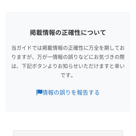
(東京都) 狛江市
(東京都) 三鷹市
(東京都) 渋谷区
所在地
(東京都) 小金井市
(東京都) 小平市
(東京都) 昭島市
愛知県新城市
(東京都) 新宿区
(東京都) 杉並区
(東京都) 世田谷区
(東京都) 清瀬市
(東京都) 西東京市
(東京都) 青梅市
掲載情報の正確性について
対応地域
(東京都) 千代田区
(東京都) 足立区
(東京都) 多摩市
榛原郡川根本町
湖西市
浜松市中央区
浜松市天竜区
(東京都) 台東区
(東京都) 大田区
(東京都) 中央区
当ガイドでは掲載情報の正確性に万全を期してお
浜松市浜名区
榛原郡吉田町
(愛知県) 愛知郡東郷町
(東京都) 中野区
(東京都) 町田市
(東京都) 調布市
りますが、万が一情報の誤りなどにお気づきの際
(愛知県) 岡崎市
(愛知県) 額田郡幸田町
(愛知県) 蒲郡市
(東京都) 東久留米市
(東京都) 東村山市
(東京都) 東大和市
(愛知県) 新城市
(愛知県) 田原市
(愛知県) 豊橋市
は、下記ボタンよりお知らせいただけますと幸い
もっと見る
(東京都) 日野市
(東京都) 八王子市
(東京都) 板橋区
(愛知県) 豊川市
(愛知県) 北設楽郡設楽町
です。
(東京都) 品川区
(東京都) 府中市
(東京都) 武蔵村山市
営業時間
(愛知県) 北設楽郡東栄町
(愛知県) 北設楽郡豊根村
(東京都) 武蔵野市
(東京都) 福生市
(東京都) 文京区
8:00〜18:00
情報の誤りを報告する
(東京都) 豊島区
(東京都) 北区
(東京都) 墨田区
定休日
(東京都) 目黒区
(東京都) 立川市
(東京都) 練馬区
年中無休
(栃木県) 宇都宮市
(栃木県) 足利市
(栃木県) 栃木市
(神奈川県) 愛甲郡愛川町
(神奈川県) 愛甲郡清川村
電話番号
(神奈川県) 綾瀬市
(神奈川県) 伊勢原市
非公開