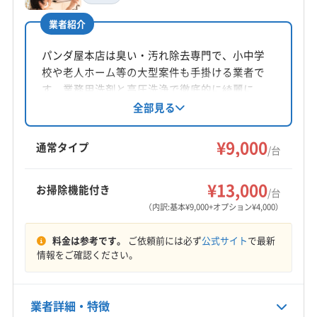
川口綾子
業者紹介
所在地
愛知県新城市二本松34-1
パンダ屋本店は臭い・汚れ除去専門で、小中学
校や老人ホーム等の大型案件も手掛ける業者で
対応地域
す。業務用洗剤と高圧洗浄で徹底的に綺麗に
榛原郡川根本町
湖西市
磐田市
浜松市中央区
し、家庭用から天井埋め込み型まで対応。消臭
全部見る
除菌にも自信があり、アレルギー対策やウイル
浜松市天竜区
浜松市浜名区
榛原郡吉田町
ス対策にも対応可能です。電気工事士資格保有
¥9,000
(愛知県) あま市
(愛知県) みよし市
(愛知県) 愛西市
通常タイプ
/台
スタッフも在籍。丁寧な作業とアフターフォロ
(愛知県) 愛知郡東郷町
(愛知県) 安城市
(愛知県) 一宮市
もっと見る
ーで安心です。
(愛知県) 稲沢市
(愛知県) 岡崎市
(愛知県) 海部郡蟹江町
¥13,000
お掃除機能付き
/台
営業時間
(愛知県) 海部郡大治町
(愛知県) 海部郡飛島村
（内訳:基本¥9,000+オプション¥4,000）
8:00〜19:00
(愛知県) 額田郡幸田町
(愛知県) 蒲郡市
(愛知県) 刈谷市
料金は参考です。
ご依頼前には必ず
公式サイト
で最新
(愛知県) 岩倉市
(愛知県) 犬山市
(愛知県) 江南市
定休日
情報をご確認ください。
(愛知県) 高浜市
(愛知県) 春日井市
(愛知県) 小牧市
年中無休
(愛知県) 常滑市
(愛知県) 新城市
(愛知県) 瀬戸市
(愛知県) 清須市
(愛知県) 西春日井郡豊山町
業者詳細・特徴
電話番号