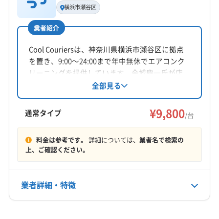
代表者名
横浜市瀬谷区
公式HP
鈴木寿
公式サイトを見る
業者紹介
所在地
静岡県藤枝市
Cool Couriersは、神奈川県横浜市瀬谷区に拠点
を置き、9:00〜24:00まで年中無休でエアコンク
対応地域
リーニングを提供しています。金城慶一氏が店
榛原郡川根本町
伊東市
伊豆の国市
伊豆市
下田市
長を務め、関東と静岡県に対応。複数台割引や
全部見る
消臭抗菌コート、室外機洗浄などのオプション
掛川市
菊川市
湖西市
御前崎市
御殿場市
三島市
も用意されています。隅々まで丁寧にクリーニ
¥9,800
沼津市
焼津市
裾野市
静岡市葵区
静岡市駿河区
通常タイプ
/台
ングし、快適な空間を提供します。
静岡市清水区
袋井市
島田市
藤枝市
熱海市
もっと見る
磐田市
浜松市中央区
浜松市天竜区
浜松市浜名区
料金は参考です。
詳細については、
業者名で検索の
上、ご確認ください。
営業時間
富士宮市
富士市
牧之原市
賀茂郡河津町
9:00〜18:00
賀茂郡松崎町
賀茂郡西伊豆町
賀茂郡東伊豆町
賀茂郡南伊豆町
周智郡森町
駿東郡小山町
業者詳細・特徴
定休日
駿東郡清水町
駿東郡長泉町
榛原郡吉田町
年中無休
田方郡函南町
(山梨県) 甲府市
(山梨県) 富士吉田市
詳細な料金表
業者情報
特徴