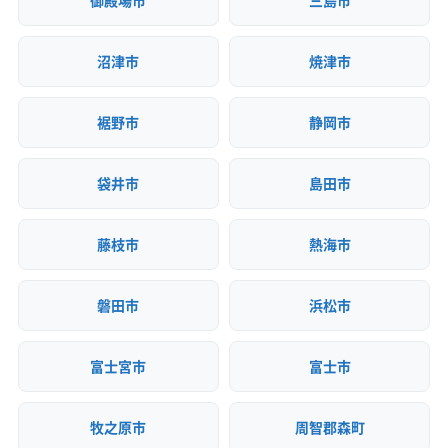
御殿場市
三島市
(神奈川県) 川崎市多摩区
(神奈川県) 川崎市中原区
(神奈川県) 川崎市麻生区
(神奈川県) 相模原市中央区
沼津市
焼津市
(神奈川県) 相模原市南区
(神奈川県) 相模原市緑区
(神奈川県) 足柄下郡真鶴町
(神奈川県) 足柄下郡湯河原町
(神奈川県) 足柄下郡箱根町
(神奈川県) 足柄上郡開成町
裾野市
静岡市
(神奈川県) 足柄上郡山北町
(神奈川県) 足柄上郡松田町
(神奈川県) 足柄上郡大井町
(神奈川県) 足柄上郡中井町
袋井市
島田市
(神奈川県) 大和市
(神奈川県) 中郡大磯町
(神奈川県) 中郡二宮町
(神奈川県) 藤沢市
藤枝市
熱海市
(神奈川県) 南足柄市
(神奈川県) 平塚市
(茨城県) つくば市
(茨城県) 牛久市
(茨城県) 守谷市
(茨城県) 水戸市
磐田市
浜松市
富士宮市
富士市
牧之原市
周智郡森町