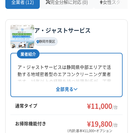
全業者 (12)
完全分解に対応 (0)
女性スタッフ在籍
ア・ジャストサービス
静岡市葵区
業者紹介
ア・ジャストサービスは静岡県中部エリアで活
動する地域密着型のエアコンクリーニング業者
です。15年以上の経験を持つ筧隆則氏が、丁寧
な作業とアフターフォローを心掛けています。
全部見る
防カビコートや除菌抗菌スプレーが無料で、複
数台割引もあります。
¥11,000
通常タイプ
/台
¥19,800
お掃除機能付き
/台
（内訳:基本¥11,000+オプション