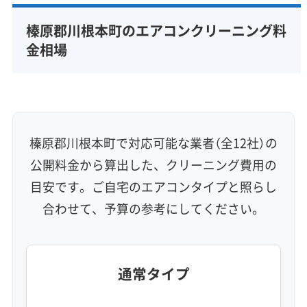
完全分解洗浄
部分クリーニング
実績10年以上
榛原郡川根本町のエアコンクリーニング料
資格保有スタッフ
家庭用エアコン
業務用エアコン
金相場
壁掛け型
天井カセット型
お掃除機能付き
信頼性・安心感 (8)
保証付き
アフターフォロー
女性スタッフ在籍
エコ洗剤使用
アレルギー対策
ハウスダスト除去
榛原郡川根本町で対応可能な業者（全12社）の
地域密着型
フランチャイズ
公開料金から算出した、クリーニング費用の
利便性・サービス (12)
目安です。ご自宅のエアコンタイプと照らし
合わせて、予算の参考にしてください。
定額料金
複数台割引
初回割引
定期メンテナンス
当日予約可能
即日対応可能
24時間対応
土日祝日対応
年末年始対応
防カビ・抗菌
消臭処理
防汚コーティング
通常タイプ
※項目にカーソルを合わせると詳細な説明が表示されます。