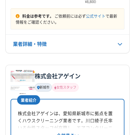
¥8,800）
料金は参考です。
ご依頼前には必ず
公式サイト
で最新
情報をご確認ください。
業者詳細・特徴
詳細な料金表
業者情報
特徴
株式会社アゲイン
基本情報
代表者名
新城市
女性スタッフ
筧隆則
業者紹介
所在地
静岡県静岡市葵区宮前町169-4 ブル-オ-シャン101
株式会社アゲインは、愛知県新城市に拠点を置
くハウスクリーニング業者です。川口綾子氏率
対応地域
いる女性スタッフが在籍し、エアコンクリーニ
榛原郡川根本町
焼津市
静岡市葵区
静岡市駿河区
ングを中心に、土日祝日も対応。防カビ・抗菌