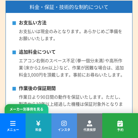
料金・保証・技術的な制約について
お支払い方法
お支払いは現金のみとなります。あらかじめご準備を
お願いいたします。
追加料金について
エアコン右側のスペース不足（拳一個分未満）や高所作
業（床から2.6m以上）など、作業が困難な場合は、追加
料金3,000円を頂戴します。事前にお尋ねいたします。
作業後の保証期間
作業日より90日間の動作を保証いたします。ただし、
製造から10年以上経過した機種は保証対象外となりま
メーカー別事例を見る
す。
清掃方法・分解の制約
メニュー
料金
インスタ
代表挨拶
予約
機種の構造や設置状況、基盤など電子部品の保護のた