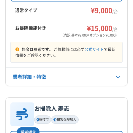
静岡市葵区
静岡市駿河区
静岡市清水区
袋井市
(神奈川県) 海老名市
(神奈川県) 茅ヶ崎市
引や防カビ・抗菌コーティングも提供していま
¥9,000
島田市
藤枝市
磐田市
浜松市中央区
浜松市天竜区
通常タイプ
(神奈川県) 厚木市
(神奈川県) 座間市
(神奈川県) 小田原市
/台
す。
浜松市浜名区
富士宮市
富士市
牧之原市
(神奈川県) 秦野市
(神奈川県) 相模原市中央区
もっと見る
周智郡森町
榛原郡吉田町
¥15,000
(神奈川県) 相模原市南区
(神奈川県) 相模原市緑区
お掃除機能付き
/台
営業時間
(神奈川県) 足柄下郡真鶴町
(神奈川県) 足柄下郡湯河原町
（内訳:基本¥9,000+オプション¥6,000）
不明
(神奈川県) 足柄下郡箱根町
(神奈川県) 足柄上郡開成町
料金は参考です。
ご依頼前には必ず
公式サイト
で最新
(神奈川県) 足柄上郡山北町
(神奈川県) 足柄上郡松田町
定休日
情報をご確認ください。
(神奈川県) 足柄上郡大井町
(神奈川県) 足柄上郡中井町
なし
(神奈川県) 大和市
(神奈川県) 中郡大磯町
業者詳細・特徴
(神奈川県) 中郡二宮町
(神奈川県) 藤沢市
電話番号
090-4162-0088
(神奈川県) 南足柄市
(神奈川県) 平塚市
詳細な料金表
業者情報
特徴
公式HP
公式サイトを見る
お掃除人 寿志
基本情報
代表者名
藤枝市
損害保険加入
鈴木美昌
業者紹介