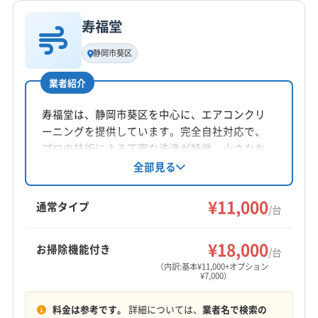
(愛知県) 岡崎市
(愛知県) 豊橋市
電話番号
非公開
寿福堂
基本情報
代表者名
静岡市葵区
公式HP
金城慶一
公式サイトなし
業者紹介
所在地
神奈川県横浜市瀬谷区
寿福堂は、静岡市葵区を中心に、エアコンクリ
ーニングを提供しています。完全自社対応で、
対応地域
プロの技術による丁寧な洗浄が特徴。小さなお
榛原郡川根本町
伊東市
伊豆の国市
伊豆市
下田市
子様やペットにも安心な洗浄液を使用し、損害
全部見る
賠償保険にも加入済みです。抗菌消臭コートも
掛川市
菊川市
湖西市
御前崎市
御殿場市
三島市
好評です。
¥11,000
沼津市
焼津市
裾野市
静岡市葵区
静岡市駿河区
通常タイプ
/台
静岡市清水区
袋井市
島田市
藤枝市
熱海市
もっと見る
磐田市
浜松市中央区
浜松市天竜区
浜松市浜名区
¥18,000
お掃除機能付き
/台
営業時間
富士宮市
富士市
牧之原市
賀茂郡河津町
（内訳:基本¥11,000+オプション
¥7,000）
9:00〜24:00
賀茂郡松崎町
賀茂郡西伊豆町
賀茂郡東伊豆町
賀茂郡南伊豆町
周智郡森町
駿東郡小山町
料金は参考です。
詳細については、
業者名で検索の
定休日