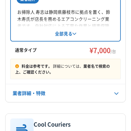
所在地
静岡県榛原郡吉田町住吉2684-10
お掃除人 寿志は静岡県藤枝市に拠点を置く、鈴
木寿氏が店長を務めるエアコンクリーニング業
対応地域
者です。自社対応による丁寧な作業と損害保険
榛原郡川根本町
掛川市
菊川市
御前崎市
焼津市
加入済みで安心。静岡県中部・愛知県の一部エ
全部見る
リアに対応し、土日祝日も営業しています。基
静岡市葵区
静岡市駿河区
静岡市清水区
袋井市
本料金7,000円/台で、複数台割引もあります。作
¥7,000
島田市
藤枝市
磐田市
浜松市中央区
浜松市浜名区
通常タイプ
/台
業や仕上がりに不満な場合は無料で追加対応す
牧之原市
榛原郡吉田町
もっと見る
る保証付きです。
料金は参考です。
詳細については、
業者名で検索の
上、ご確認ください。
営業時間
8:00〜21:00
業者詳細・特徴
定休日
なし
詳細な料金表
業者情報
特徴
電話番号
非公開
Cool Couriers
基本情報