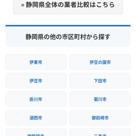
(神奈川県) 横須賀市
(神奈川県) 横浜市旭区
» 静岡県全体の業者比較はこちら
(神奈川県) 横浜市磯子区
(神奈川県) 横浜市栄区
公式HP
公式サイトなし
(神奈川県) 横浜市金沢区
(神奈川県) 横浜市戸塚区
(神奈川県) 横浜市港南区
(神奈川県) 横浜市港北区
静岡県の他の市区町村から探す
(神奈川県) 横浜市神奈川区
(神奈川県) 横浜市瀬谷区
(神奈川県) 横浜市西区
(神奈川県) 横浜市青葉区
(神奈川県) 横浜市泉区
(神奈川県) 横浜市中区
(神奈川県) 横浜市鶴見区
(神奈川県) 横浜市都筑区
伊東市
伊豆の国市
(神奈川県) 横浜市南区
(神奈川県) 横浜市保土ケ谷区
(神奈川県) 横浜市緑区
(神奈川県) 海老名市
伊豆市
下田市
(神奈川県) 鎌倉市
(神奈川県) 茅ヶ崎市
(神奈川県) 厚木市
(神奈川県) 高座郡寒川町
(神奈川県) 座間市
掛川市
菊川市
(神奈川県) 三浦郡葉山町
(神奈川県) 三浦市
(神奈川県) 小田原市
(神奈川県) 秦野市
(神奈川県) 逗子市
湖西市
御前崎市
(神奈川県) 川崎市宮前区
(神奈川県) 川崎市幸区
(神奈川県) 川崎市高津区
(神奈川県) 川崎市川崎区