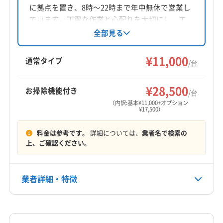
に拠点を置き、8時〜22時まで年中無休で営業し
対応地域
ています。丁寧な作業と心配りを大切にし、エ
裾野市
御殿場市
駿東郡小山町
(東京都) あきる野市
アコンクリーニングを提供。基本料金11000円か
全部見る
らで、お掃除機能付きエアコンは17500円です。
(東京都) 稲城市
(東京都) 江東区
(東京都) 港区
消臭抗菌コートや室外機洗浄などのオプション
¥11,000
(東京都) 国分寺市
(東京都) 国立市
(東京都) 狛江市
通常タイプ
/台
も充実。対応エリアは神奈川県と静岡県の一部
(東京都) 三鷹市
(東京都) 渋谷区
(東京都) 小金井市
もっと見る
です。
(東京都) 小平市
(東京都) 昭島市
(東京都) 新宿区
¥28,500
お掃除機能付き
/台
営業時間
(東京都) 杉並区
(東京都) 世田谷区
(東京都) 千代田区
（内訳:基本¥11,000+オプション
¥17,500）
9:00〜18:00
(東京都) 多摩市
(東京都) 大田区
(東京都) 中央区
(東京都) 町田市
(東京都) 調布市
(東京都) 東村山市
料金は参考です。
詳細については、
業者名で検索の
定休日
(東京都) 日野市
(東京都) 八王子市
(東京都) 品川区
上、ご確認ください。
なし
(東京都) 府中市
(東京都) 武蔵野市
(東京都) 福生市
(東京都) 目黒区
(東京都) 立川市
(東京都) 練馬区
電話番号
業者詳細・特徴
0463-81-7599
(神奈川県) 愛甲郡愛川町
(神奈川県) 愛甲郡清川村
(神奈川県) 綾瀬市
(神奈川県) 伊勢原市
詳細な料金表
業者情報
特徴
公式HP
(神奈川県) 横浜市旭区
(神奈川県) 横浜市磯子区
公式サイトを見る