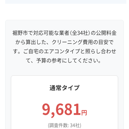
壁掛け型
天井カセット型
お掃除機能付き
信頼性・安心感 (8)
保証付き
アフターフォロー
女性スタッフ在籍
裾野市で対応可能な業者（全34社）の公開料金
エコ洗剤使用
アレルギー対策
ハウスダスト除去
から算出した、クリーニング費用の目安で
地域密着型
フランチャイズ
す。ご自宅のエアコンタイプと照らし合わせ
利便性・サービス (12)
て、予算の参考にしてください。
定額料金
複数台割引
初回割引
定期メンテナンス
当日予約可能
即日対応可能
24時間対応
土日祝日対応
年末年始対応
防カビ・抗菌
消臭処理
防汚コーティング
通常タイプ
9,681
※項目にカーソルを合わせると詳細な説明が表示されます。
円
(調査件数: 34社)