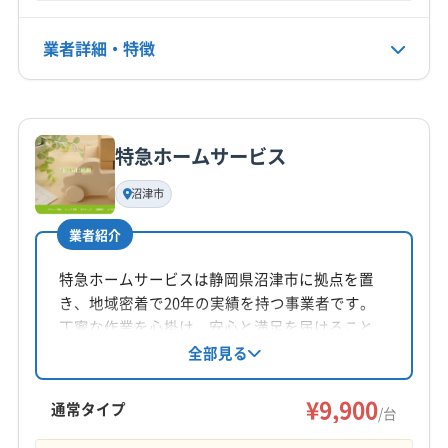
(神奈川県) 足柄上郡大井町
(神奈川県) 足柄上郡中井町
(埼玉県) さいたま市西区
(埼玉県) さいたま市大宮区
(神奈川県) 大和市
(神奈川県) 中郡大磯町
(埼玉県) さいたま市中央区
(埼玉県) さいたま市南区
定休日
業者詳細・特徴
(神奈川県) 中郡二宮町
(神奈川県) 藤沢市
年末年始
(埼玉県) さいたま市北区
(埼玉県) さいたま市緑区
(神奈川県) 南足柄市
(神奈川県) 平塚市
(埼玉県) ふじみ野市
(埼玉県) 羽生市
(埼玉県) 越谷市
詳細な料金表
業者情報
特徴
電話番号
(埼玉県) 桶川市
(埼玉県) 加須市
(埼玉県) 吉川市
090-9254-2278
(埼玉県) 久喜市
(埼玉県) 狭山市
(埼玉県) 熊谷市
特急ホームサービス
基本情報
(埼玉県) 戸田市
(埼玉県) 幸手市
(埼玉県) 行田市
代表者名
公式HP
沼津市
飯塚耕司
(埼玉県) 鴻巣市
(埼玉県) 坂戸市
(埼玉県) 三郷市
公式サイトを見る
(埼玉県) 志木市
(埼玉県) 春日部市
(埼玉県) 所沢市
業者紹介
所在地
(埼玉県) 上尾市
(埼玉県) 新座市
(埼玉県) 深谷市
静岡県富士市日乃出町162
特急ホームサービスは静岡県沼津市に拠点を置
(埼玉県) 川越市
(埼玉県) 川口市
(埼玉県) 草加市
き、地域密着で20年の実績を持つ事業者です。
(埼玉県) 朝霞市
(埼玉県) 鶴ヶ島市
(埼玉県) 東松山市
対応地域
丁寧な作業を心掛け、安心と満足を届けること
(埼玉県) 南埼玉郡宮代町
(埼玉県) 日高市
裾野市
伊豆の国市
御殿場市
三島市
沼津市
をモットーに、エアコンクリーニング等、困り
全部見る
(埼玉県) 入間郡越生町
(埼玉県) 入間郡三芳町
ごとの解決に尽力。9時～18時まで年中無休で営
静岡市清水区
熱海市
富士宮市
富士市
業し、伊豆の国市や富士市など幅広いエリアに
(埼玉県) 入間郡毛呂山町
(埼玉県) 入間市
(埼玉県) 白岡市
¥9,900
駿東郡小山町
駿東郡清水町
駿東郡長泉町
通常タイプ
/台
対応しています。
(埼玉県) 八潮市
(埼玉県) 飯能市
田方郡函南町
もっと見る