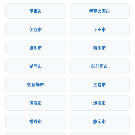
(神奈川県) 横浜市泉区
(神奈川県) 横浜市中区
(神奈川県) 横浜市鶴見区
(神奈川県) 横浜市都筑区
伊東市
伊豆の国市
(神奈川県) 横浜市南区
(神奈川県) 横浜市保土ケ谷区
(神奈川県) 横浜市緑区
(神奈川県) 海老名市
伊豆市
下田市
(神奈川県) 鎌倉市
(神奈川県) 茅ヶ崎市
(神奈川県) 厚木市
(神奈川県) 高座郡寒川町
(神奈川県) 座間市
掛川市
菊川市
(神奈川県) 三浦郡葉山町
(神奈川県) 三浦市
(神奈川県) 小田原市
(神奈川県) 秦野市
(神奈川県) 逗子市
湖西市
御前崎市
(神奈川県) 川崎市宮前区
(神奈川県) 川崎市幸区
(神奈川県) 川崎市高津区
(神奈川県) 川崎市川崎区
御殿場市
三島市
(神奈川県) 川崎市多摩区
(神奈川県) 川崎市中原区
(神奈川県) 川崎市麻生区
(神奈川県) 相模原市中央区
沼津市
焼津市
(神奈川県) 相模原市南区
(神奈川県) 相模原市緑区
(神奈川県) 足柄下郡真鶴町
(神奈川県) 足柄下郡湯河原町
(神奈川県) 足柄下郡箱根町
(神奈川県) 足柄上郡開成町
裾野市
静岡市
(神奈川県) 足柄上郡山北町
(神奈川県) 足柄上郡松田町