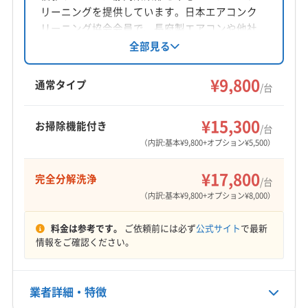
(東京都) 中野区
(東京都) 町田市
(東京都) 調布市
リーニングを提供しています。日本エアコンク
(東京都) 東久留米市
(東京都) 東村山市
(東京都) 東大和市
対応地域
リーニング協会会員で、長府製エアコンや他社
(東京都) 日野市
(東京都) 八王子市
(東京都) 八丈島八丈町
裾野市
伊東市
伊豆の国市
伊豆市
下田市
掛川市
で断られた機種にも対応。天然洗剤を使用し、
全部見る
(東京都) 板橋区
(東京都) 品川区
(東京都) 府中市
子供やペットにも安心です。丁寧な接客と細部
菊川市
湖西市
御前崎市
御殿場市
三島市
沼津市
までこだわった作業が特徴です。送風ファン、
(東京都) 武蔵村山市
(東京都) 武蔵野市
(東京都) 福生市
¥9,800
焼津市
静岡市葵区
静岡市駿河区
静岡市清水区
通常タイプ
/台
ドレンパン脱着にも対応可能です(要確認)。
(東京都) 文京区
(東京都) 豊島区
(東京都) 北区
袋井市
島田市
藤枝市
熱海市
磐田市
もっと見る
(東京都) 墨田区
(東京都) 目黒区
(東京都) 利島村
浜松市中央区
浜松市天竜区
浜松市浜名区
富士宮市
¥15,300
お掃除機能付き
/台
(東京都) 立川市
(東京都) 練馬区
(神奈川県) 愛甲郡愛川町
営業時間
富士市
牧之原市
賀茂郡河津町
賀茂郡松崎町
（内訳:基本¥9,800+オプション¥5,500）
9:00〜24:00
(神奈川県) 愛甲郡清川村
(神奈川県) 綾瀬市
賀茂郡西伊豆町
賀茂郡東伊豆町
賀茂郡南伊豆町
¥17,800
(神奈川県) 伊勢原市
(神奈川県) 横須賀市
完全分解洗浄
周智郡森町
駿東郡小山町
駿東郡清水町
駿東郡長泉町
/台
定休日
(神奈川県) 横浜市旭区
(神奈川県) 横浜市磯子区
（内訳:基本¥9,800+オプション¥8,000）
榛原郡吉田町
榛原郡川根本町
田方郡函南町
年中無休
(神奈川県) 横浜市栄区
(神奈川県) 横浜市金沢区
(千葉県) いすみ市
(千葉県) 安房郡鋸南町
料金は参考です。
ご依頼前には必ず
公式サイト
で最新
(神奈川県) 横浜市戸塚区
(神奈川県) 横浜市港南区
(千葉県) 夷隅郡御宿町
(千葉県) 夷隅郡大多喜町
電話番号
情報をご確認ください。
(神奈川県) 横浜市港北区
(神奈川県) 横浜市神奈川区
非公開
(千葉県) 印西市
(千葉県) 印旛郡栄町
(神奈川県) 横浜市瀬谷区
(神奈川県) 横浜市西区
(千葉県) 印旛郡酒々井町
(千葉県) 浦安市
公式HP
業者詳細・特徴
(神奈川県) 横浜市青葉区
(神奈川県) 横浜市泉区
(千葉県) 我孫子市
(千葉県) 鎌ケ谷市
(千葉県) 鴨川市
公式サイトなし