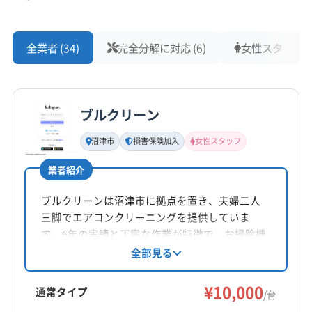
全業者 (34)
完全分解に対応 (6)
女性スタッフ在籍
ブルクリーン
沼津市
損害保険加入
女性スタッフ
業者紹介
ブルクリーンは沼津市に拠点を置き、夫婦二人
三脚でエアコンクリーニングを提供していま
す。6年の実績と丁寧な作業が特徴で、お掃除機
能付きエアコンや消臭抗菌コートにも対応。土
全部見る
日祝日も営業し、女性スタッフも在籍してお
り、ペットや子供がいる家庭でも安心です。損
¥10,000
通常タイプ
/台
害保険加入済みで、丁寧なコミュニケーション