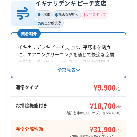
(神奈川県) 横浜市栄区
(神奈川県) 横浜市金沢区
イキナリデンキ ピーチ支店
基本情報
(神奈川県) 横浜市戸塚区
(神奈川県) 横浜市港南区
代表者名
平塚市
損害保険加入
女性スタッフ
(神奈川県) 横浜市港北区
(神奈川県) 横浜市神奈川区
非公開
完全分解洗浄
(神奈川県) 横浜市瀬谷区
(神奈川県) 横浜市西区
業者紹介
所在地
(神奈川県) 横浜市青葉区
(神奈川県) 横浜市泉区
神奈川県足柄上郡大井町
(神奈川県) 横浜市中区
(神奈川県) 横浜市鶴見区
イキナリデンキ ピーチ支店は、平塚市を拠点
(神奈川県) 横浜市都筑区
(神奈川県) 横浜市南区
に、エアコンクリーニングを通じて快適な空間
対応地域
を提供しています。女性スタッフ同行可能で、
(神奈川県) 横浜市保土ケ谷区
(神奈川県) 横浜市緑区
裾野市
伊東市
伊豆の国市
伊豆市
御殿場市
自社スタッフによる丁寧な作業が特徴。大手で
全部見る
(神奈川県) 海老名市
(神奈川県) 鎌倉市
三島市
沼津市
熱海市
(神奈川県) 愛甲郡愛川町
の経験を活かし、全機種対応・完全分解にも対
(神奈川県) 茅ヶ崎市
(神奈川県) 厚木市
(神奈川県) 愛甲郡清川村
(神奈川県) 綾瀬市
応しています。損害保険加入済みです。
¥9,900
通常タイプ
(神奈川県) 高座郡寒川町
(神奈川県) 座間市
/台
(神奈川県) 伊勢原市
(神奈川県) 横須賀市
もっと見る
(神奈川県) 三浦市
(神奈川県) 小田原市
(神奈川県) 秦野市
(神奈川県) 横浜市旭区
(神奈川県) 横浜市磯子区
¥18,700
(神奈川県) 逗子市
(神奈川県) 川崎市宮前区
お掃除機能付き
/台
営業時間
(神奈川県) 横浜市栄区
(神奈川県) 横浜市金沢区
(神奈川県) 川崎市幸区
(神奈川県) 川崎市高津区
（内訳:基本¥9,900+オプション¥8,800）
8:00〜22:00
(神奈川県) 横浜市戸塚区
(神奈川県) 横浜市港南区
(神奈川県) 川崎市川崎区
(神奈川県) 川崎市多摩区
(神奈川県) 横浜市港北区
(神奈川県) 横浜市神奈川区
¥31,900
完全分解洗浄
定休日
/台
(神奈川県) 川崎市中原区
(神奈川県) 川崎市麻生区
(神奈川県) 横浜市瀬谷区
(神奈川県) 横浜市西区
なし
（内訳:基本¥9,900+オプション