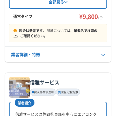
裾野市
御殿場市
三島市
熱海市
駿東郡小山町
長を務め、関東と静岡県に対応。複数台割引や
全部見る
(神奈川県) 足柄上郡山北町
(神奈川県) 足柄上郡松田町
消臭抗菌コート、室外機洗浄などのオプション
駿東郡清水町
駿東郡長泉町
田方郡函南町
(神奈川県) 足柄上郡大井町
(神奈川県) 足柄上郡中井町
も用意されています。隅々まで丁寧にクリーニ
¥9,800
(東京都) あきる野市
(東京都) 稲城市
(東京都) 羽村市
通常タイプ
/台
(神奈川県) 大和市
(神奈川県) 中郡大磯町
ングし、快適な空間を提供します。
(東京都) 葛飾区
(東京都) 御蔵島村
(東京都) 江戸川区
もっと見る
(神奈川県) 中郡二宮町
(神奈川県) 藤沢市
(東京都) 江東区
(東京都) 港区
(東京都) 荒川区
料金は参考です。
詳細については、
業者名で検索の
(神奈川県) 南足柄市
(神奈川県) 平塚市
上、ご確認ください。
営業時間
(東京都) 国分寺市
(東京都) 国立市
(東京都) 狛江市
08:00〜21:00
(東京都) 三鷹市
(東京都) 三宅島三宅村
(東京都) 渋谷区
(東京都) 小笠原村
(東京都) 小金井市
(東京都) 小平市
業者詳細・特徴
定休日
(東京都) 昭島市
(東京都) 新宿区
(東京都) 新島村
なし
(東京都) 神津島村
(東京都) 杉並区
(東京都) 世田谷区
詳細な料金表
業者情報
特徴
(東京都) 清瀬市
(東京都) 西多摩郡奥多摩町
電話番号
非公開
(東京都) 西多摩郡瑞穂町
(東京都) 西多摩郡日の出町
信雅サービス
基本情報
(東京都) 西多摩郡檜原村
(東京都) 西東京市
代表者名
賀茂郡西伊豆町
完全分解洗浄
公式HP
金城慶一
(東京都) 青ヶ島村
(東京都) 青梅市
(東京都) 千代田区
公式サイトなし
(東京都) 足立区
(東京都) 多摩市
(東京都) 台東区
業者紹介
所在地
(東京都) 大田区
(東京都) 大島町
(東京都) 中央区
神奈川県横浜市瀬谷区
信雅サービスは静岡県東部を中心にエアコンク