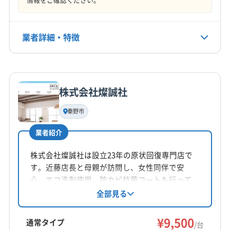
日・水
(神奈川県) 横浜市瀬谷区
(神奈川県) 横浜市西区
(神奈川県) 横浜市青葉区
(神奈川県) 横浜市泉区
電話番号
業者詳細・特徴
0120-194-025
(神奈川県) 横浜市中区
(神奈川県) 横浜市鶴見区
(神奈川県) 横浜市都筑区
(神奈川県) 横浜市南区
詳細な料金表
業者情報
特徴
公式HP
(神奈川県) 横浜市保土ケ谷区
(神奈川県) 横浜市緑区
公式サイトを見る
(神奈川県) 海老名市
(神奈川県) 鎌倉市
株式会社燦誠社
基本情報
(神奈川県) 茅ヶ崎市
(神奈川県) 厚木市
代表者名
秦野市
(神奈川県) 高座郡寒川町
(神奈川県) 座間市
上村龍弘
(神奈川県) 三浦郡葉山町
(神奈川県) 三浦市
業者紹介
所在地
(神奈川県) 小田原市
(神奈川県) 秦野市
(神奈川県) 逗子市
静岡県沼津市
株式会社燦誠社は設立23年の原状回復専門店で
(神奈川県) 川崎市宮前区
(神奈川県) 川崎市幸区
す。近藤店長と母親が訪問し、女性同伴で安
(神奈川県) 川崎市高津区
(神奈川県) 川崎市川崎区
対応地域
心。エコ洗剤使用、防カビ抗菌コートも行って
(神奈川県) 川崎市多摩区
(神奈川県) 川崎市中原区
裾野市
伊東市
伊豆の国市
伊豆市
下田市
います。年間1500件以上の実績があり、損害補
全部見る
(神奈川県) 川崎市麻生区
(神奈川県) 相模原市中央区
償保険に加入済み。エアコン以外に水回り清掃
御殿場市
三島市
沼津市
熱海市
富士宮市
富士市
(神奈川県) 相模原市南区
(神奈川県) 相模原市緑区
やリフォームも一括受注可能です。神奈川県秦
¥9,500
賀茂郡河津町
賀茂郡松崎町
賀茂郡西伊豆町
通常タイプ
/台
野市を中心に、東京都、静岡県の一部エリアに
(神奈川県) 足柄下郡真鶴町
(神奈川県) 足柄下郡湯河原町