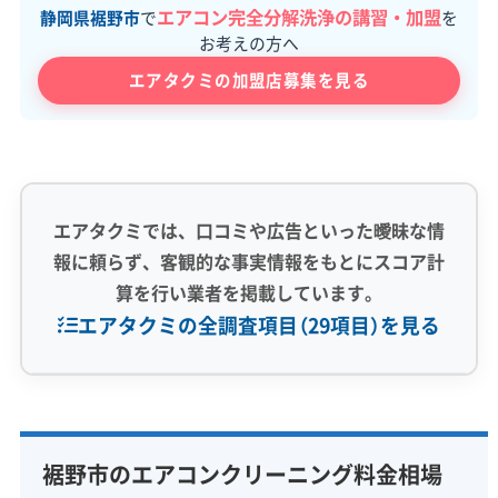
エアコン完全分解洗浄の講習・加盟
静岡県裾野市
で
を
お考えの方へ
エアタクミの加盟店募集を見る
エアタクミでは、口コミや広告といった曖昧な情
報に頼らず、客観的な事実情報をもとにスコア計
算を行い業者を掲載しています。
エアタクミの全調査項目（29項目）を見る
専門性・技術力 (9)
完全分解洗浄
部分クリーニング
実績10年以上
裾野市のエアコンクリーニング料金相場
資格保有スタッフ
家庭用エアコン
業務用エアコン