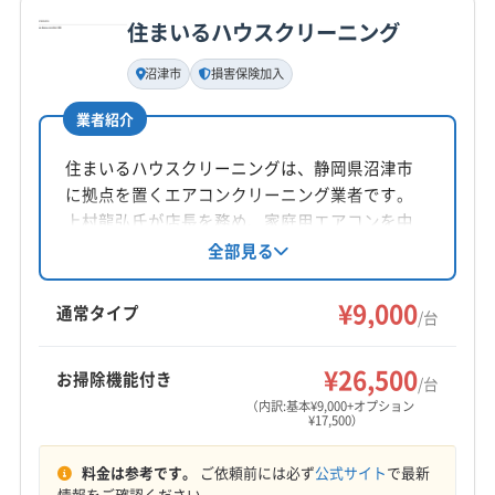
住まいるハウスクリーニング
基本情報
代表者名
沼津市
損害保険加入
駒澤満
業者紹介
所在地
神奈川県足柄下郡湯河原町中央5-1572-20
住まいるハウスクリーニングは、静岡県沼津市
に拠点を置くエアコンクリーニング業者です。
対応地域
上村龍弘氏が店長を務め、家庭用エアコンを中
裾野市
伊東市
御殿場市
三島市
沼津市
熱海市
心にサービスを提供しています。損害保険加入
全部見る
済みで、作業や仕上がりに不満がある場合は無
駿東郡小山町
駿東郡清水町
駿東郡長泉町
料で追加対応。防カビ・抗菌コーティングにも
¥9,000
田方郡函南町
(東京都) 町田市
(神奈川県) 愛甲郡愛川町
通常タイプ
/台
対応しています。
(神奈川県) 愛甲郡清川村
(神奈川県) 綾瀬市
もっと見る
(神奈川県) 伊勢原市
(神奈川県) 横須賀市
¥26,500
お掃除機能付き
/台
営業時間
(神奈川県) 横浜市旭区
(神奈川県) 横浜市磯子区
（内訳:基本¥9,000+オプション
¥17,500）
9:00〜17:30
(神奈川県) 横浜市栄区
(神奈川県) 横浜市金沢区
(神奈川県) 横浜市戸塚区
(神奈川県) 横浜市港南区
料金は参考です。
ご依頼前には必ず
公式サイト
で最新
定休日
(神奈川県) 横浜市港北区
(神奈川県) 横浜市神奈川区
情報をご確認ください。