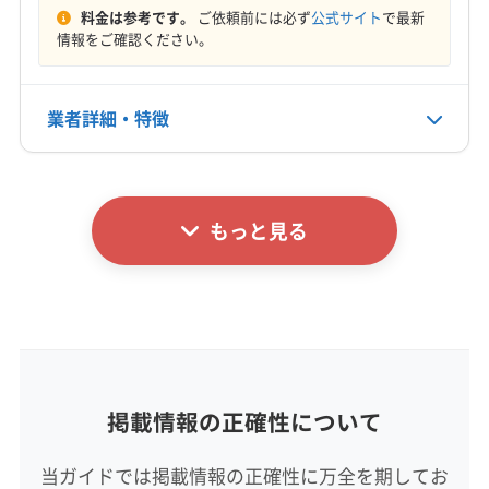
(埼玉県) 比企郡ときがわ町
(埼玉県) 比企郡滑川町
料金は参考です。
ご依頼前には必ず
公式サイト
で最新
(埼玉県) 比企郡吉見町
(埼玉県) 比企郡小川町
情報をご確認ください。
営業時間
8:00〜17:00
(埼玉県) 比企郡川島町
(埼玉県) 比企郡鳩山町
(埼玉県) 比企郡嵐山町
(埼玉県) 富士見市
業者詳細・特徴
定休日
(埼玉県) 北葛飾郡松伏町
(埼玉県) 北葛飾郡杉戸町
木
(埼玉県) 北足立郡伊奈町
(埼玉県) 北本市
(埼玉県) 蓮田市
詳細な料金表
業者情報
特徴
(埼玉県) 和光市
(埼玉県) 蕨市
(東京都) あきる野市
電話番号
(東京都) 稲城市
(東京都) 羽村市
(東京都) 葛飾区
非公開
もっと見る
基本情報
(東京都) 江戸川区
(東京都) 江東区
(東京都) 港区
代表者名
公式HP
(東京都) 荒川区
(東京都) 国分寺市
(東京都) 国立市
鈴木恒男
公式サイトなし
(東京都) 狛江市
(東京都) 三鷹市
(東京都) 渋谷区
所在地
(東京都) 小金井市
(東京都) 小平市
(東京都) 昭島市
静岡県沼津市
(東京都) 新宿区
(東京都) 杉並区
(東京都) 世田谷区
(東京都) 清瀬市
(東京都) 西東京市
(東京都) 青梅市
掲載情報の正確性について
対応地域
(東京都) 千代田区
(東京都) 足立区
(東京都) 多摩市
裾野市
伊豆の国市
御殿場市
三島市
沼津市
(東京都) 台東区
(東京都) 大田区
(東京都) 中央区
当ガイドでは掲載情報の正確性に万全を期してお
熱海市
富士市
駿東郡清水町
駿東郡長泉町