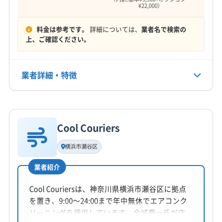
(神奈川県) 相模原市中央区
(神奈川県) 相模原市南区
¥22,000）
(神奈川県) 横浜市青葉区
(神奈川県) 横浜市泉区
(神奈川県) 相模原市緑区
(神奈川県) 足柄下郡真鶴町
(神奈川県) 横浜市中区
(神奈川県) 横浜市鶴見区
電話番号
料金は参考です。
詳細については、
業者名で検索の
(神奈川県) 足柄下郡湯河原町
(神奈川県) 足柄下郡箱根町
非公開
(神奈川県) 横浜市都筑区
(神奈川県) 横浜市南区
上、ご確認ください。
(神奈川県) 足柄上郡開成町
(神奈川県) 足柄上郡山北町
(神奈川県) 横浜市保土ケ谷区
(神奈川県) 横浜市緑区
(神奈川県) 足柄上郡松田町
(神奈川県) 足柄上郡大井町
公式HP
(神奈川県) 海老名市
(神奈川県) 鎌倉市
公式サイトなし
(神奈川県) 足柄上郡中井町
(神奈川県) 大和市
業者詳細・特徴
(神奈川県) 茅ヶ崎市
(神奈川県) 厚木市
(神奈川県) 中郡大磯町
(神奈川県) 中郡二宮町
(神奈川県) 高座郡寒川町
(神奈川県) 座間市
(神奈川県) 藤沢市
(神奈川県) 南足柄市
(神奈川県) 平塚市
詳細な料金表
業者情報
特徴
(神奈川県) 三浦郡葉山町
(神奈川県) 三浦市
(神奈川県) 小田原市
(神奈川県) 秦野市
(神奈川県) 逗子市
Cool Couriers
基本情報
(神奈川県) 川崎市宮前区
(神奈川県) 川崎市幸区
代表者名
(神奈川県) 川崎市高津区
(神奈川県) 川崎市川崎区
横浜市瀬谷区
小野大輔
(神奈川県) 川崎市多摩区
(神奈川県) 川崎市中原区
業者紹介
(神奈川県) 川崎市麻生区
(神奈川県) 相模原市中央区
所在地
神奈川県平塚市
(神奈川県) 相模原市南区
(神奈川県) 相模原市緑区
Cool Couriersは、神奈川県横浜市瀬谷区に拠点
を置き、9:00〜24:00まで年中無休でエアコンク
(神奈川県) 足柄下郡真鶴町
(神奈川県) 足柄下郡湯河原町
対応地域
リーニングを提供しています。金城慶一氏が店
(神奈川県) 足柄下郡箱根町
(神奈川県) 足柄上郡開成町