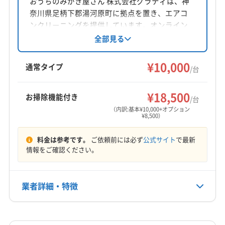
おうちのみがき屋さん 株式会社グラティは、神
奈川県足柄下郡湯河原町に拠点を置き、エアコ
対応地域
ンクリーニングを提供しています。オンライン
裾野市
伊豆の国市
御殿場市
三島市
沼津市
カード決済など決済手段が豊富で、夫婦で訪問
全部見る
熱海市
富士市
駿東郡小山町
駿東郡清水町
するため女性も安心。損害保険加入済みです。
駿東郡長泉町
田方郡函南町
防カビ・抗菌コーティングにも対応。顧客満足
¥10,000
通常タイプ
/台
を重視し、丁寧な作業とコミュニケーションを
もっと見る
心がけています。
¥18,500
お掃除機能付き
/台
営業時間
（内訳:基本¥10,000+オプション
9:00〜18:00
¥8,500）
定休日
料金は参考です。
ご依頼前には必ず
公式サイト
で最新
年中無休・なし
情報をご確認ください。
電話番号
非公開
業者詳細・特徴
公式HP
詳細な料金表
業者情報
特徴
公式サイトを見る