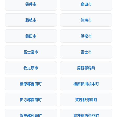
(神奈川県) 足柄上郡大井町
(神奈川県) 足柄上郡中井町
袋井市
島田市
(神奈川県) 大和市
(神奈川県) 中郡大磯町
(神奈川県) 中郡二宮町
(神奈川県) 藤沢市
藤枝市
熱海市
(神奈川県) 南足柄市
(神奈川県) 平塚市
(茨城県) つくば市
(茨城県) 牛久市
(茨城県) 守谷市
(茨城県) 水戸市
磐田市
浜松市
富士宮市
富士市
牧之原市
周智郡森町
榛原郡吉田町
榛原郡川根本町
田方郡函南町
賀茂郡河津町
賀茂郡松崎町
賀茂郡西伊豆町