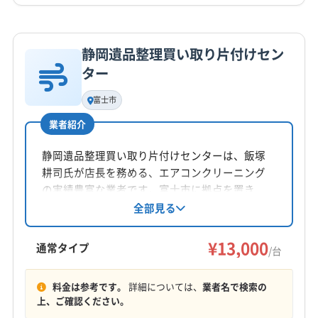
(神奈川県) 横浜市中区
(神奈川県) 横浜市鶴見区
(千葉県) 君津市
(千葉県) 佐倉市
(千葉県) 山武市
詳細な料金表
(神奈川県) 横浜市都筑区
(神奈川県) 横浜市南区
業者情報
特徴
(千葉県) 四街道市
(千葉県) 市原市
(千葉県) 市川市
(神奈川県) 横浜市保土ケ谷区
(神奈川県) 横浜市緑区
(千葉県) 習志野市
(千葉県) 松戸市
(千葉県) 成田市
静岡遺品整理買い取り片付けセン
(神奈川県) 海老名市
(神奈川県) 鎌倉市
(千葉県) 千葉市稲毛区
(千葉県) 千葉市花見川区
基本情報
ター
代表者名
(神奈川県) 茅ヶ崎市
(神奈川県) 厚木市
(千葉県) 千葉市若葉区
(千葉県) 千葉市中央区
小泉美貴
富士市
(神奈川県) 高座郡寒川町
(神奈川県) 座間市
(千葉県) 千葉市美浜区
(千葉県) 千葉市緑区
(神奈川県) 三浦郡葉山町
(神奈川県) 三浦市
業者紹介
(千葉県) 船橋市
(千葉県) 袖ケ浦市
(千葉県) 大網白里市
所在地
(神奈川県) 小田原市
(神奈川県) 秦野市
(神奈川県) 逗子市
静岡県賀茂郡西伊豆町宇久須334
(千葉県) 長生郡一宮町
(千葉県) 長生郡長生村
静岡遺品整理買い取り片付けセンターは、飯塚
(神奈川県) 川崎市宮前区
(神奈川県) 川崎市幸区
(千葉県) 長生郡長南町
(千葉県) 長生郡長柄町
耕司氏が店長を務める、エアコンクリーニング
対応地域
(神奈川県) 川崎市高津区
(神奈川県) 川崎市川崎区
(千葉県) 長生郡白子町
(千葉県) 長生郡睦沢町
の実績豊富な業者です。富士市に拠点を置き、
裾野市
伊東市
伊豆の国市
伊豆市
下田市
(神奈川県) 川崎市多摩区
(神奈川県) 川崎市中原区
(千葉県) 南房総市
(千葉県) 柏市
(千葉県) 白井市
静岡県東部を中心に幅広く対応。通常タイプの
全部見る
御殿場市
三島市
沼津市
熱海市
富士市
(神奈川県) 川崎市麻生区
(神奈川県) 相模原市中央区
エアコンクリーニングを提供し、お掃除機能付
(千葉県) 八街市
(千葉県) 八千代市
(千葉県) 富津市
賀茂郡河津町
賀茂郡松崎町
賀茂郡西伊豆町
きエアコンは別途料金です。親切丁寧な対応を
(神奈川県) 相模原市南区
(神奈川県) 相模原市緑区
¥13,000
(千葉県) 富里市
(千葉県) 茂原市
(千葉県) 木更津市
通常タイプ
/台
賀茂郡東伊豆町
賀茂郡南伊豆町
駿東郡清水町
心掛けています。
もっと見る
(神奈川県) 足柄下郡真鶴町
(神奈川県) 足柄下郡湯河原町
(千葉県) 野田市
(千葉県) 流山市
駿東郡長泉町
田方郡函南町
(神奈川県) 足柄下郡箱根町
(神奈川県) 足柄上郡開成町
(埼玉県) さいたま市浦和区
(埼玉県) さいたま市岩槻区
料金は参考です。
詳細については、
業者名で検索の
営業時間
(神奈川県) 足柄上郡山北町
(神奈川県) 足柄上郡松田町
上、ご確認ください。
(埼玉県) さいたま市見沼区
(埼玉県) さいたま市桜区
10:00〜20:00