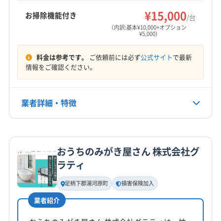
を心がけています。
¥15,000
お掃除機能付き
/台
（内訳:基本¥10,000+オプション
¥5,000）
料金は参考です。
ご依頼前には必ず
公式サイト
で最新
情報をご確認ください。
業者詳細・特徴
詳細な料金表
業者情報
特徴
おうちのみがき屋さん 株式会社グ
基本情報
ラティ
代表者名
団野英樹
足柄下郡湯河原町
損害保険加入
業者紹介
所在地
静岡県沼津市上香貫二瀬川町1600-8