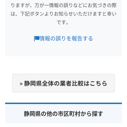
(東京都) 中野区
(東京都) 町田市
(東京都) 調布市
りますが、万が一情報の誤りなどにお気づきの際
田方郡函南町
(東京都) 東久留米市
(東京都) 東村山市
(東京都) 東大和市
は、下記ボタンよりお知らせいただけますと幸い
もっと見る
(東京都) 日野市
(東京都) 八王子市
(東京都) 板橋区
です。
(東京都) 品川区
(東京都) 府中市
(東京都) 武蔵村山市
営業時間
(東京都) 武蔵野市
(東京都) 福生市
(東京都) 文京区
9:00〜18:00
情報の誤りを報告する
(東京都) 豊島区
(東京都) 北区
(東京都) 墨田区
定休日
(東京都) 目黒区
(東京都) 立川市
(東京都) 練馬区
年中無休
(栃木県) 宇都宮市
(栃木県) 足利市
(栃木県) 栃木市
(神奈川県) 愛甲郡愛川町
(神奈川県) 愛甲郡清川村
電話番号
(神奈川県) 綾瀬市
(神奈川県) 伊勢原市
055-943-6567
(神奈川県) 横須賀市
(神奈川県) 横浜市旭区
» 静岡県全体の業者比較はこちら
(神奈川県) 横浜市磯子区
(神奈川県) 横浜市栄区
公式HP
公式サイトを見る
(神奈川県) 横浜市金沢区
(神奈川県) 横浜市戸塚区
(神奈川県) 横浜市港南区
(神奈川県) 横浜市港北区
静岡県の他の市区町村から探す
(神奈川県) 横浜市神奈川区
(神奈川県) 横浜市瀬谷区
(神奈川県) 横浜市西区
(神奈川県) 横浜市青葉区