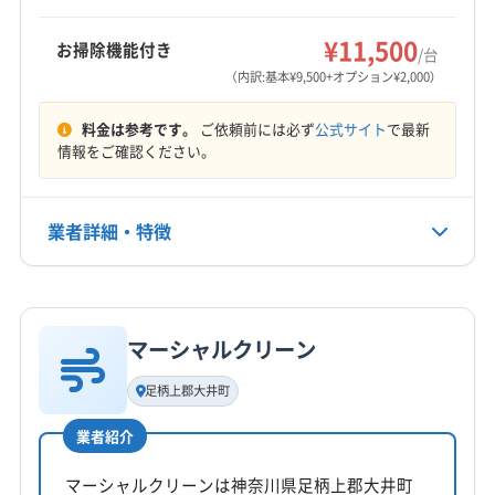
賀茂郡東伊豆町
賀茂郡南伊豆町
駿東郡小山町
もっと見る
対応しています。
(神奈川県) 足柄下郡箱根町
(神奈川県) 足柄上郡開成町
駿東郡清水町
駿東郡長泉町
田方郡函南町
¥11,500
お掃除機能付き
/台
(神奈川県) 足柄上郡山北町
(神奈川県) 足柄上郡松田町
営業時間
（内訳:基本¥9,500+オプション¥2,000）
(神奈川県) 足柄上郡大井町
(神奈川県) 足柄上郡中井町
10:00〜19:00
(神奈川県) 大和市
(神奈川県) 中郡大磯町
料金は参考です。
ご依頼前には必ず
公式サイト
で最新
定休日
情報をご確認ください。
(神奈川県) 中郡二宮町
(神奈川県) 藤沢市
不定休
(神奈川県) 南足柄市
(神奈川県) 平塚市
業者詳細・特徴
電話番号
090-9108-6154
詳細な料金表
業者情報
特徴
公式HP
公式サイトを見る
マーシャルクリーン
基本情報
代表者名
足柄上郡大井町
近藤清
業者紹介
所在地
神奈川県秦野市東田原435-14
マーシャルクリーンは神奈川県足柄上郡大井町