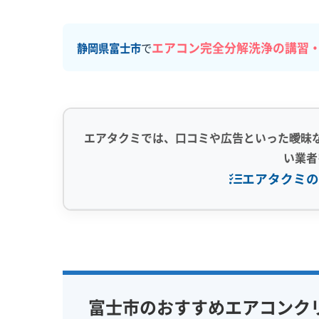
エアコン完全分解洗浄の講習
静岡県富士市
で
エアタクミでは、口コミや広告といった曖昧
い業者
エアタクミの
専門性・技術力 (9)
信頼性・安心
完全分解洗浄
部分クリーニング
保証付き
実績10年以上
資格保有スタッフ
女性スタッ
富士市のおすすめエアコンク
家庭用エアコン
業務用エアコン
アレルギー