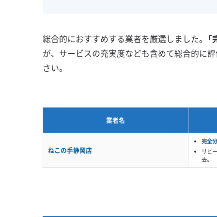
壁掛け型
天井カセット型
地域密着型
お掃除機能付き
総合的におすすめする業者を厳選しました。
「
が、サービスの充実度なども含めて総合的に評
さい。
業者名
完全
ねこの手静岡店
リピ
去。