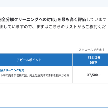
フランチャイズ
土日祝日対応
年末年始対応
防カビ・抗菌
消臭処理
完全分解クリーニングへの対応」を最も高く評価
しています
防汚コーティング
価していますので、まずはこちらのリストからご検討くだ
※項目にカーソルを合わせると詳細な説明が表示されます。
スクロールできます
料金目安
アピールポイント
(基本)
分解クリーニング対応
¥7,500～
ート率の高さが信頼の証。完全分解洗浄で汚れを根本から除