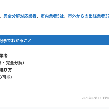
、
完全分解対応業者
、
市内業者5社
、
市外からの出張業者3
記事でわかること
業者
き・完全分解）
選び方
み可能）
2026年02月12日更