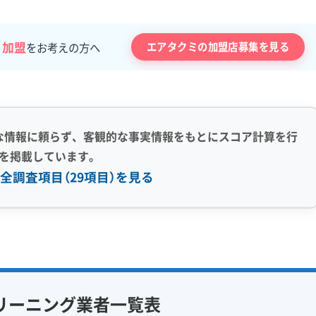
・加盟
エアタクミの加盟店募集を見る
をお考えの方へ
な情報に頼らず、客観的な事実情報をもとにスコア計算を行
を掲載しています。
全調査項目（29項目）を見る
感 (8)
利便性・サービス (12)
アフターフォロー
定額料金
複数台割引
初回割引
フ在籍
エコ洗剤使用
定期メンテナンス
当日予約可能
リーニング業者一覧表
対策
ハウスダスト除去
即日対応可能
24時間対応