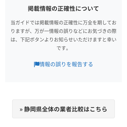
掲載情報の正確性について
対応地域
賀茂郡東伊豆町
伊東市
伊豆の国市
伊豆市
下田市
当ガイドでは掲載情報の正確性に万全を期してお
掛川市
菊川市
湖西市
御前崎市
御殿場市
三島市
りますが、万が一情報の誤りなどにお気づきの際
沼津市
焼津市
裾野市
静岡市葵区
静岡市駿河区
静岡市清水区
袋井市
島田市
藤枝市
熱海市
は、下記ボタンよりお知らせいただけますと幸い
もっと見る
磐田市
浜松市中央区
浜松市天竜区
浜松市浜名区
です。
営業時間
富士宮市
富士市
牧之原市
賀茂郡河津町
9:00〜18:00
賀茂郡松崎町
賀茂郡西伊豆町
賀茂郡南伊豆町
情報の誤りを報告する
周智郡森町
駿東郡小山町
駿東郡清水町
駿東郡長泉町
定休日
榛原郡吉田町
榛原郡川根本町
田方郡函南町
年中無休
(山梨県) 甲府市
(山梨県) 富士吉田市
(愛知県) 岡崎市
(愛知県) 豊橋市
電話番号
非公開
» 静岡県全体の業者比較はこちら
公式HP
公式サイトなし