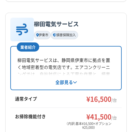
不定休
詳細な料金表
業者情報
特徴
電話番号
090-9108-6154
柳田電気サービス
基本情報
代表者名
伊東市
損害保険加入
公式HP
金城慶一
公式サイトを見る
業者紹介
所在地
神奈川県横浜市瀬谷区
柳田電気サービスは、静岡県伊東市に拠点を置
く地域密着型の電気店です。エアコンクリーニ
対応地域
ングでは、自社対応による丁寧な作業と、損害
賀茂郡東伊豆町
伊東市
伊豆の国市
伊豆市
下田市
保険加入による安心を提供。基本料金16,500円か
全部見る
らで、お掃除機能付きエアコンは25,000円で対応
掛川市
菊川市
湖西市
御前崎市
御殿場市
三島市
しています。伊東市、熱海市、賀茂郡東伊豆町
¥16,500
沼津市
焼津市
裾野市
静岡市葵区
静岡市駿河区
通常タイプ
/台
エリアに対応し、月曜〜土曜の9時〜18時まで営
静岡市清水区
袋井市
島田市
藤枝市
熱海市
もっと見る
業しています（日曜定休、要相談）。
磐田市
浜松市中央区
浜松市天竜区
浜松市浜名区
¥41,500
お掃除機能付き
/台
営業時間
富士宮市
富士市
牧之原市
賀茂郡河津町
（内訳:基本¥16,500+オプション
¥25,000）
9:00〜24:00
賀茂郡松崎町
賀茂郡西伊豆町
賀茂郡南伊豆町