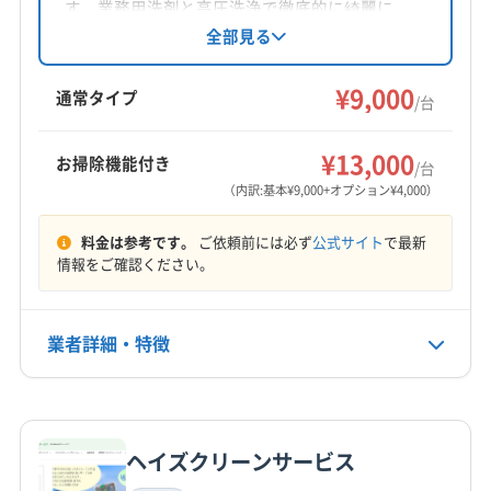
対応地域
す。業務用洗剤と高圧洗浄で徹底的に綺麗に
(神奈川県) 川崎市高津区
(神奈川県) 川崎市川崎区
賀茂郡東伊豆町
伊東市
伊豆の国市
伊豆市
下田市
し、家庭用から天井埋め込み型まで対応。消臭
全部見る
(神奈川県) 川崎市多摩区
(神奈川県) 川崎市中原区
除菌にも自信があり、アレルギー対策やウイル
御殿場市
三島市
沼津市
裾野市
熱海市
富士市
ス対策にも対応可能です。電気工事士資格保有
(神奈川県) 川崎市麻生区
(神奈川県) 相模原市中央区
¥9,000
賀茂郡河津町
賀茂郡松崎町
賀茂郡西伊豆町
通常タイプ
/台
スタッフも在籍。丁寧な作業とアフターフォロ
(神奈川県) 相模原市南区
(神奈川県) 相模原市緑区
賀茂郡南伊豆町
駿東郡小山町
駿東郡清水町
もっと見る
ーで安心です。
(神奈川県) 足柄下郡真鶴町
(神奈川県) 足柄下郡湯河原町
駿東郡長泉町
田方郡函南町
¥13,000
お掃除機能付き
/台
(神奈川県) 足柄下郡箱根町
(神奈川県) 足柄上郡開成町
営業時間
（内訳:基本¥9,000+オプション¥4,000）
(神奈川県) 足柄上郡山北町
(神奈川県) 足柄上郡松田町
06:00〜19:00
(神奈川県) 足柄上郡大井町
(神奈川県) 足柄上郡中井町
料金は参考です。
ご依頼前には必ず
公式サイト
で最新
定休日
情報をご確認ください。
(神奈川県) 大和市
(神奈川県) 中郡大磯町
年中無休
(神奈川県) 中郡二宮町
(神奈川県) 藤沢市
(神奈川県) 南足柄市
(神奈川県) 平塚市
(茨城県) つくば市
業者詳細・特徴
電話番号
(茨城県) 牛久市
(茨城県) 守谷市
(茨城県) 水戸市
0558-75-5555
詳細な料金表
業者情報
特徴
公式HP
公式サイトを見る
ヘイズクリーンサービス
基本情報
代表者名