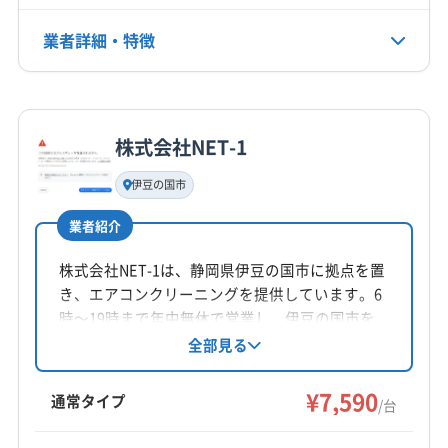
(東京都) 荒川区
(東京都) 国分寺市
(東京都) 国立市
電話番号
業者詳細・特徴
090-9254-2278
(東京都) 狛江市
(東京都) 三鷹市
(東京都) 渋谷区
(東京都) 小金井市
(東京都) 小平市
(東京都) 昭島市
詳細な料金表
業者情報
特徴
公式HP
(東京都) 新宿区
(東京都) 杉並区
(東京都) 世田谷区
公式サイトを見る
(東京都) 清瀬市
(東京都) 西東京市
(東京都) 青梅市
株式会社NET-1
基本情報
(東京都) 千代田区
(東京都) 足立区
(東京都) 多摩市
代表者名
伊豆の国市
(東京都) 台東区
(東京都) 大田区
(東京都) 中央区
非公開
(東京都) 中野区
(東京都) 町田市
(東京都) 調布市
業者紹介
所在地
(東京都) 東久留米市
(東京都) 東村山市
(東京都) 東大和市
静岡県静岡市清水区
株式会社NET-1は、静岡県伊豆の国市に拠点を置
(東京都) 日野市
(東京都) 八王子市
(東京都) 板橋区
き、エアコンクリーニングを提供しています。6
(東京都) 品川区
(東京都) 府中市
(東京都) 武蔵村山市
対応地域
時〜19時まで年中無休で営業し、伊豆の国市を
(東京都) 武蔵野市
(東京都) 福生市
(東京都) 文京区
賀茂郡東伊豆町
伊豆の国市
掛川市
菊川市
湖西市
中心に広範囲に対応。基本料金7590円からで、
全部見る
(東京都) 豊島区
(東京都) 北区
(東京都) 墨田区
お掃除機能付きエアコンや室外機洗浄などのオ
御前崎市
御殿場市
三島市
沼津市
焼津市
裾野市
(東京都) 目黒区
(東京都) 立川市
(東京都) 練馬区
プションも充実。土日祝日対応や防カビ・抗菌
¥7,590
静岡市葵区
静岡市駿河区
静岡市清水区
袋井市
通常タイプ
/台
コーティングも提供しています。
(栃木県) 宇都宮市
(栃木県) 足利市
(栃木県) 栃木市
島田市
藤枝市
熱海市
磐田市
浜松市中央区
もっと見る
(神奈川県) 愛甲郡愛川町
(神奈川県) 愛甲郡清川村