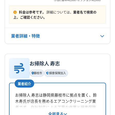
9:00〜18:00
(神奈川県) 足柄下郡箱根町
(神奈川県) 足柄上郡開成町
料金は参考です。
詳細については、
業者名で検索の
(神奈川県) 足柄上郡山北町
(神奈川県) 足柄上郡松田町
定休日
上、ご確認ください。
(神奈川県) 足柄上郡大井町
(神奈川県) 足柄上郡中井町
不定休
(神奈川県) 大和市
(神奈川県) 中郡大磯町
業者詳細・特徴
(神奈川県) 中郡二宮町
(神奈川県) 藤沢市
電話番号
0120-119105
(神奈川県) 南足柄市
(神奈川県) 平塚市
詳細な料金表
業者情報
特徴
公式HP
公式サイトを見る
お掃除人 寿志
基本情報
代表者名
藤枝市
損害保険加入
森下信弘
業者紹介
所在地
静岡県伊豆市梅木488-3
お掃除人 寿志は静岡県藤枝市に拠点を置く、鈴
木寿氏が店長を務めるエアコンクリーニング業
対応地域
者です。自社対応による丁寧な作業と損害保険
賀茂郡東伊豆町
伊東市
伊豆の国市
伊豆市
下田市
加入済みで安心。静岡県中部・愛知県の一部エ
全部見る