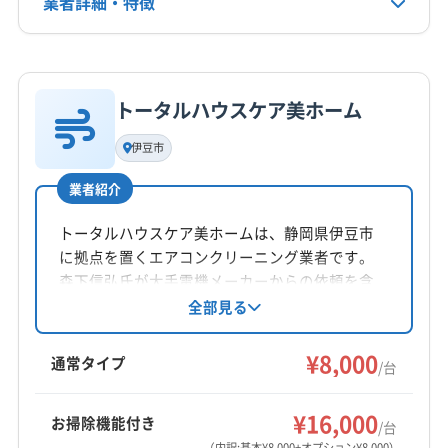
業者詳細・特徴
電話番号
054-663-6381
(山梨県) 中央市
(山梨県) 中巨摩郡昭和町
(山梨県) 笛吹市
(山梨県) 都留市
(山梨県) 南アルプス市
詳細な料金表
業者情報
特徴
公式HP
(山梨県) 南巨摩郡身延町
(山梨県) 南巨摩郡早川町
公式サイトを見る
トータルハウスケア美ホーム
(山梨県) 南巨摩郡南部町
(山梨県) 南巨摩郡富士川町
基本情報
代表者名
(山梨県) 南都留郡山中湖村
(山梨県) 南都留郡西桂町
伊豆市
兵藤孝夫
(山梨県) 南都留郡道志村
(山梨県) 南都留郡忍野村
業者紹介
(山梨県) 南都留郡富士河口湖町
(山梨県) 南都留郡鳴沢村
所在地
(山梨県) 韮崎市
(山梨県) 富士吉田市
(山梨県) 北杜市
静岡県伊東市富戸1255-21
トータルハウスケア美ホームは、静岡県伊豆市
(山梨県) 北都留郡小菅村
(山梨県) 北都留郡丹波山村
に拠点を置くエアコンクリーニング業者です。
対応地域
(神奈川県) 愛甲郡愛川町
(神奈川県) 愛甲郡清川村
森下信弘氏が大手電機メーカーからの依頼を含
賀茂郡東伊豆町
伊東市
伊豆の国市
伊豆市
下田市
め2,000台以上の実績を誇り、独自の技術で分解
全部見る
(神奈川県) 綾瀬市
(神奈川県) 伊勢原市
洗浄。防カビ除菌仕上げでアレルギー対策にも
三島市
沼津市
熱海市
賀茂郡河津町
賀茂郡松崎町
(神奈川県) 海老名市
(神奈川県) 茅ヶ崎市
対応しています。基本料金は8,000円/台で、複数
¥8,000
賀茂郡西伊豆町
賀茂郡南伊豆町
駿東郡清水町
通常タイプ
(神奈川県) 厚木市
(神奈川県) 座間市
(神奈川県) 小田原市
/台
台割引や、お掃除機能付きエアコン、室外機洗
田方郡函南町
(神奈川県) 秦野市
(神奈川県) 相模原市中央区
もっと見る
浄のオプションも用意されています。対応エリ
¥16,000
(神奈川県) 相模原市南区
(神奈川県) 相模原市緑区
お掃除機能付き
アは静岡県内の広範囲です。
/台
営業時間
(神奈川県) 足柄下郡真鶴町
(神奈川県) 足柄下郡湯河原町
（内訳:基本¥8,000+オプション¥8,000）