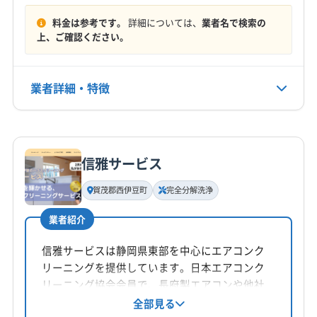
周智郡森町
駿東郡小山町
駿東郡清水町
駿東郡長泉町
料金は参考です。
詳細については、
業者名で検索の
定休日
榛原郡吉田町
榛原郡川根本町
田方郡函南町
上、ご確認ください。
年中無休
(千葉県) いすみ市
(千葉県) 安房郡鋸南町
(千葉県) 夷隅郡御宿町
(千葉県) 夷隅郡大多喜町
電話番号
業者詳細・特徴
非公開
(千葉県) 印西市
(千葉県) 印旛郡栄町
(千葉県) 印旛郡酒々井町
(千葉県) 浦安市
詳細な料金表
業者情報
特徴
公式HP
(千葉県) 我孫子市
(千葉県) 鎌ケ谷市
(千葉県) 鴨川市
公式サイトなし
(千葉県) 君津市
(千葉県) 佐倉市
(千葉県) 山武市
信雅サービス
基本情報
(千葉県) 四街道市
(千葉県) 市原市
(千葉県) 市川市
代表者名
賀茂郡西伊豆町
完全分解洗浄
(千葉県) 習志野市
(千葉県) 松戸市
(千葉県) 成田市
柳田忠彦
(千葉県) 千葉市稲毛区
(千葉県) 千葉市花見川区
業者紹介
所在地
(千葉県) 千葉市若葉区
(千葉県) 千葉市中央区
静岡県伊東市
信雅サービスは静岡県東部を中心にエアコンク
(千葉県) 千葉市美浜区
(千葉県) 千葉市緑区
リーニングを提供しています。日本エアコンク
(千葉県) 船橋市
(千葉県) 袖ケ浦市
(千葉県) 大網白里市
対応地域
リーニング協会会員で、長府製エアコンや他社
(千葉県) 長生郡一宮町
(千葉県) 長生郡長生村
賀茂郡東伊豆町
伊東市
熱海市
で断られた機種にも対応。天然洗剤を使用し、
全部見る
(千葉県) 長生郡長南町
(千葉県) 長生郡長柄町