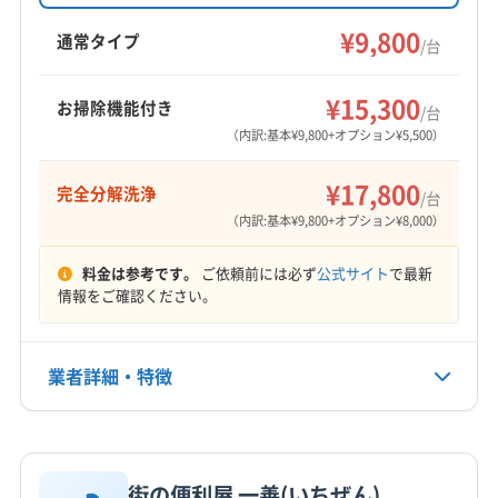
子供やペットにも安心です。丁寧な接客と細部
(千葉県) 長生郡白子町
(千葉県) 長生郡睦沢町
までこだわった作業が特徴です。送風ファン、
営業時間
¥9,800
通常タイプ
/台
9:00〜18:00
ドレンパン脱着にも対応可能です(要確認)。
(千葉県) 南房総市
(千葉県) 柏市
(千葉県) 白井市
(千葉県) 八街市
(千葉県) 八千代市
(千葉県) 富津市
¥15,300
お掃除機能付き
定休日
/台
(千葉県) 富里市
(千葉県) 茂原市
(千葉県) 木更津市
日・年末年始
（内訳:基本¥9,800+オプション¥5,500）
(千葉県) 野田市
(千葉県) 流山市
(埼玉県) さいたま市浦和区
(埼玉県) さいたま市岩槻区
¥17,800
電話番号
完全分解洗浄
/台
(埼玉県) さいたま市見沼区
(埼玉県) さいたま市桜区
非公開
（内訳:基本¥9,800+オプション¥8,000）
(埼玉県) さいたま市西区
(埼玉県) さいたま市大宮区
公式HP
料金は参考です。
ご依頼前には必ず
公式サイト
で最新
(埼玉県) さいたま市中央区
(埼玉県) さいたま市南区
公式サイトなし
情報をご確認ください。
(埼玉県) さいたま市北区
(埼玉県) さいたま市緑区
(埼玉県) ふじみ野市
(埼玉県) 羽生市
(埼玉県) 越谷市
(埼玉県) 桶川市
(埼玉県) 加須市
(埼玉県) 吉川市
業者詳細・特徴
(埼玉県) 久喜市
(埼玉県) 狭山市
(埼玉県) 熊谷市
(埼玉県) 戸田市
(埼玉県) 幸手市
(埼玉県) 行田市
詳細な料金表
業者情報
特徴
(埼玉県) 鴻巣市
(埼玉県) 坂戸市
(埼玉県) 三郷市
街の便利屋 一善(いちぜん)
(埼玉県) 志木市
(埼玉県) 春日部市
(埼玉県) 所沢市