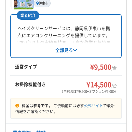
伊東市
廣澤佳仁
業者紹介
所在地
静岡県焼津市大覚寺2-15-3
ヘイズクリーンサービスは、静岡県伊東市を拠
点にエアコンクリーニングを提供しています。
対応地域
2000台以上の実績を持ち、丁寧な作業と気持ち
賀茂郡東伊豆町
伊東市
伊豆の国市
伊豆市
下田市
の良いサービスを心掛けています。基本料金
全部見る
9,500円/台で、複数台割引やオプションも充実。
掛川市
菊川市
御前崎市
御殿場市
三島市
沼津市
地域密着型で、きめ細やかな対応が魅力です。
¥9,500
焼津市
裾野市
静岡市葵区
静岡市駿河区
通常タイプ
/台
静岡市清水区
島田市
藤枝市
熱海市
浜松市中央区
もっと見る
浜松市天竜区
浜松市浜名区
富士宮市
富士市
¥14,500
お掃除機能付き
/台
営業時間
牧之原市
賀茂郡河津町
賀茂郡松崎町
賀茂郡西伊豆町
（内訳:基本¥9,500+オプション¥5,000）
10:00〜22:00
賀茂郡南伊豆町
周智郡森町
駿東郡小山町
料金は参考です。
ご依頼前には必ず
公式サイト
で最新
駿東郡清水町
駿東郡長泉町
榛原郡吉田町
定休日
情報をご確認ください。
榛原郡川根本町
(山梨県) 甲州市
(山梨県) 甲斐市
金
(山梨県) 甲府市
(山梨県) 山梨市
(山梨県) 上野原市
(山梨県) 西八代郡市川三郷町
(山梨県) 大月市