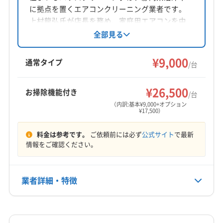
に拠点を置くエアコンクリーニング業者です。
上村龍弘氏が店長を務め、家庭用エアコンを中
心にサービスを提供しています。損害保険加入
全部見る
済みで、作業や仕上がりに不満がある場合は無
料で追加対応。防カビ・抗菌コーティングにも
¥9,000
通常タイプ
/台
対応しています。
¥26,500
お掃除機能付き
/台
（内訳:基本¥9,000+オプション
¥17,500）
料金は参考です。
ご依頼前には必ず
公式サイト
で最新
情報をご確認ください。
業者詳細・特徴
詳細な料金表
業者情報
特徴