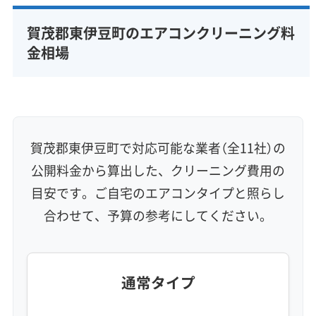
完全分解洗浄
部分クリーニング
実績10年以上
賀茂郡東伊豆町のエアコンクリーニング料
資格保有スタッフ
家庭用エアコン
業務用エアコン
金相場
壁掛け型
天井カセット型
お掃除機能付き
信頼性・安心感 (8)
保証付き
アフターフォロー
女性スタッフ在籍
エコ洗剤使用
アレルギー対策
ハウスダスト除去
賀茂郡東伊豆町で対応可能な業者（全11社）の
地域密着型
フランチャイズ
公開料金から算出した、クリーニング費用の
利便性・サービス (12)
目安です。ご自宅のエアコンタイプと照らし
合わせて、予算の参考にしてください。
定額料金
複数台割引
初回割引
定期メンテナンス
当日予約可能
即日対応可能
24時間対応
土日祝日対応
年末年始対応
防カビ・抗菌
消臭処理
防汚コーティング
通常タイプ
※項目にカーソルを合わせると詳細な説明が表示されます。