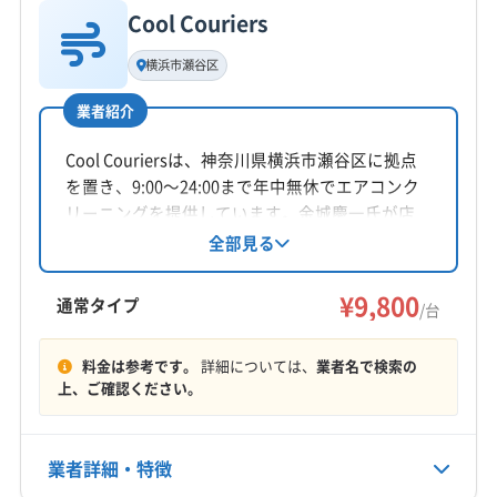
Cool Couriers
基本情報
代表者名
横浜市瀬谷区
上村龍弘
業者紹介
所在地
静岡県沼津市
Cool Couriersは、神奈川県横浜市瀬谷区に拠点
を置き、9:00〜24:00まで年中無休でエアコンク
対応地域
リーニングを提供しています。金城慶一氏が店
賀茂郡東伊豆町
伊東市
伊豆の国市
伊豆市
下田市
長を務め、関東と静岡県に対応。複数台割引や
全部見る
消臭抗菌コート、室外機洗浄などのオプション
御殿場市
三島市
沼津市
裾野市
熱海市
富士宮市
も用意されています。隅々まで丁寧にクリーニ
¥9,800
富士市
賀茂郡河津町
賀茂郡松崎町
賀茂郡西伊豆町
通常タイプ
/台
ングし、快適な空間を提供します。
賀茂郡南伊豆町
駿東郡小山町
駿東郡清水町
もっと見る
駿東郡長泉町
田方郡函南町
料金は参考です。
詳細については、
業者名で検索の
上、ご確認ください。
営業時間
10:00〜19:00
業者詳細・特徴
定休日