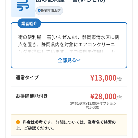
基本情報
代表者名
(埼玉県) 上尾市
(埼玉県) 新座市
(埼玉県) 深谷市
静岡市清水区
小泉美貴
(埼玉県) 川越市
(埼玉県) 川口市
(埼玉県) 草加市
業者紹介
(埼玉県) 朝霞市
(埼玉県) 鶴ヶ島市
(埼玉県) 東松山市
所在地
(埼玉県) 南埼玉郡宮代町
(埼玉県) 日高市
静岡県賀茂郡西伊豆町宇久須334
街の便利屋 一善(いちぜん)は、静岡市清水区に拠
(埼玉県) 入間郡越生町
(埼玉県) 入間郡三芳町
点を置き、静岡県内を対象にエアコンクリーニ
(埼玉県) 入間郡毛呂山町
(埼玉県) 入間市
(埼玉県) 白岡市
対応地域
ングを提供しています。エコ洗剤を使用し、カ
賀茂郡東伊豆町
伊東市
伊豆の国市
伊豆市
下田市
(埼玉県) 八潮市
(埼玉県) 飯能市
ビやホコリの臭い対策も行います。土日祝日も
全部見る
対応可能。基本料金13000円からで、複数台割引
御殿場市
三島市
沼津市
裾野市
熱海市
富士市
(埼玉県) 比企郡ときがわ町
(埼玉県) 比企郡滑川町
や、お掃除機能付きエアコン、室外機洗浄など
¥13,000
賀茂郡河津町
賀茂郡松崎町
賀茂郡西伊豆町
(埼玉県) 比企郡吉見町
(埼玉県) 比企郡小川町
通常タイプ
/台
のオプションも用意されています。実績多数の
賀茂郡南伊豆町
駿東郡清水町
駿東郡長泉町
(埼玉県) 比企郡川島町
(埼玉県) 比企郡鳩山町
もっと見る
プロ集団がプライバシーを保護しつつ対応しま
田方郡函南町
(埼玉県) 比企郡嵐山町
(埼玉県) 富士見市
¥28,000
お掃除機能付き
す。
/台
営業時間
(埼玉県) 北葛飾郡松伏町
(埼玉県) 北葛飾郡杉戸町
（内訳:基本¥13,000+オプション
¥15,000）
10:00〜20:00
(埼玉県) 北足立郡伊奈町
(埼玉県) 北本市
(埼玉県) 蓮田市
(埼玉県) 和光市
(埼玉県) 蕨市
(東京都) あきる野市
料金は参考です。
詳細については、
業者名で検索の
定休日
(東京都) 稲城市
(東京都) 羽村市
(東京都) 葛飾区
上、ご確認ください。
年末年始
(東京都) 江戸川区
(東京都) 江東区
(東京都) 港区