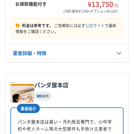
浜松市天竜区
浜松市浜名区
富士宮市
富士市
¥13,750
お掃除機能付き
/台
(神奈川県) 綾瀬市
(神奈川県) 伊勢原市
営業時間
牧之原市
賀茂郡河津町
賀茂郡松崎町
賀茂郡西伊豆町
（内訳:基本¥7,590+オプション¥6,160）
(神奈川県) 横須賀市
(神奈川県) 横浜市旭区
8:00〜18:00
賀茂郡南伊豆町
周智郡森町
駿東郡小山町
(神奈川県) 横浜市磯子区
(神奈川県) 横浜市栄区
料金は参考です。
ご依頼前には必ず
公式サイト
で最新
駿東郡清水町
駿東郡長泉町
榛原郡吉田町
定休日
情報をご確認ください。
(神奈川県) 横浜市金沢区
(神奈川県) 横浜市戸塚区
榛原郡川根本町
田方郡函南町
年中無休
(神奈川県) 横浜市港南区
(神奈川県) 横浜市港北区
(神奈川県) 横浜市神奈川区
(神奈川県) 横浜市瀬谷区
業者詳細・特徴
電話番号
(神奈川県) 横浜市西区
(神奈川県) 横浜市青葉区
非公開
(神奈川県) 横浜市泉区
(神奈川県) 横浜市中区
詳細な料金表
業者情報
特徴
(神奈川県) 横浜市鶴見区
(神奈川県) 横浜市都筑区
公式HP
公式サイトなし
(神奈川県) 横浜市南区
(神奈川県) 横浜市保土ケ谷区
パンダ屋本店
基本情報
(神奈川県) 横浜市緑区
(神奈川県) 海老名市
代表者名
焼津市
非公開
(神奈川県) 鎌倉市
(神奈川県) 茅ヶ崎市
(神奈川県) 厚木市
(神奈川県) 高座郡寒川町
(神奈川県) 座間市
業者紹介
所在地
(神奈川県) 三浦郡葉山町
(神奈川県) 三浦市
静岡県伊豆の国市御門55-1
パンダ屋本店は臭い・汚れ除去専門で、小中学
(神奈川県) 小田原市
(神奈川県) 秦野市
(神奈川県) 逗子市
校や老人ホーム等の大型案件も手掛ける業者で
(神奈川県) 川崎市宮前区
(神奈川県) 川崎市幸区