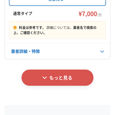
リアに対応し、土日祝日も営業しています。基
三島市
沼津市
賀茂郡河津町
賀茂郡松崎町
本料金7,000円/台で、複数台割引もあります。作
¥7,000
賀茂郡西伊豆町
賀茂郡南伊豆町
駿東郡小山町
通常タイプ
/台
業や仕上がりに不満な場合は無料で追加対応す
駿東郡清水町
駿東郡長泉町
田方郡函南町
もっと見る
る保証付きです。
料金は参考です。
詳細については、
業者名で検索の
上、ご確認ください。
営業時間
8:00〜18:00
業者詳細・特徴
定休日
日
詳細な料金表
業者情報
特徴
電話番号
非公開
もっと見る
基本情報
代表者名
公式HP
鈴木寿
公式サイトなし
所在地
静岡県藤枝市