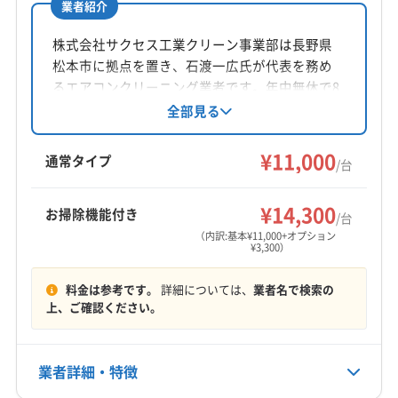
業者紹介
所在地
長野県松本市
株式会社サクセス工業クリーン事業部は長野県
松本市に拠点を置き、石渡一広氏が代表を務め
対応地域
るエアコンクリーニング業者です。年中無休で8
安曇野市
塩尻市
松本市
東筑摩郡山形村
時～17時まで対応。松本市、安曇野市、塩尻市
全部見る
東筑摩郡生坂村
東筑摩郡筑北村
東筑摩郡朝日村
を中心に、家庭用エアコンの他、オプションで
東筑摩郡麻績村
室外機洗浄や消臭抗菌コートも提供していま
¥11,000
通常タイプ
/台
す。複数台割引や配水管洗浄との併用割引も可
もっと見る
能です。
¥14,300
お掃除機能付き
/台
営業時間
（内訳:基本¥11,000+オプション
8:00〜17:00
¥3,300）
定休日
料金は参考です。
詳細については、
業者名で検索の
不定休
上、ご確認ください。
電話番号
非公開
業者詳細・特徴