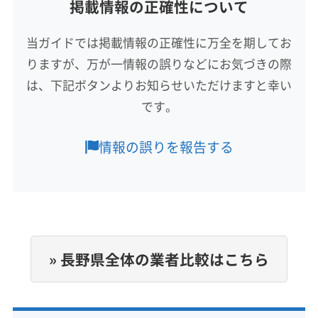
掲載情報の正確性について
対応地域
安曇野市
塩尻市
岡谷市
松本市
諏訪市
当ガイドでは掲載情報の正確性に万全を期してお
諏訪郡下諏訪町
諏訪郡原村
諏訪郡富士見町
りますが、万が一情報の誤りなどにお気づきの際
木曽郡王滝村
木曽郡上松町
木曽郡大桑村
木曽郡南木曽町
木曽郡木曽町
木曽郡木祖村
は、下記ボタンよりお知らせいただけますと幸い
もっと見る
です。
営業時間
9:00〜18:00
情報の誤りを報告する
定休日
お盆
電話番号
非公開
» 長野県全体の業者比較はこちら
公式HP
公式サイトなし