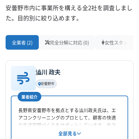
安曇野市内に事業所を構える全2社を調査しまし
た。目的別に絞り込めます。
全業者 (2)
完全分解に対応 (0)
女性スタッフ在籍 
澁川 政夫
安曇野市
業者紹介
長野県安曇野市を拠点とする澁川政夫氏は、エ
アコンクリーニングのプロとして、顧客の快適
な生活空間づくりをサポートしています。外注
なしで、丁寧な作業とコミュニケーションを重
全部見る