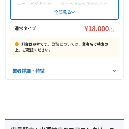
対応地域
ーニング業者です。丁寧かつ迅速な作業を心が
安曇野市
塩尻市
松本市
大町市
北安曇郡小谷村
け、損害保険にも加入済み。訪問時の駐車代は
全部見る
全額負担し、営業時間外の相談も可能です。
北安曇郡松川村
北安曇郡池田町
北安曇郡白馬村
¥18,000
通常タイプ
/台
営業時間
9:00〜18:00
料金は参考です。
詳細については、
業者名で検索の
上、ご確認ください。
定休日
なし
業者詳細・特徴
電話番号
非公開
詳細な料金表
業者情報
特徴
公式HP
公式サイトなし
基本情報
代表者名
耳塚紳一
所在地