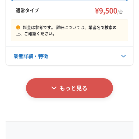
市、松本市で出張費無料です。丁寧な作業と保
¥9,500
諏訪郡原村
諏訪郡富士見町
東筑摩郡山形村
通常タイプ
/台
証で、顧客の満足を追求しています。
東筑摩郡生坂村
東筑摩郡筑北村
東筑摩郡朝日村
もっと見る
東筑摩郡麻績村
北安曇郡小谷村
北安曇郡松川村
料金は参考です。
詳細については、
業者名で検索の
上、ご確認ください。
営業時間
北安曇郡池田町
北安曇郡白馬村
(新潟県) 糸魚川市
9:00〜17:00
業者詳細・特徴
定休日
年中無休
詳細な料金表
業者情報
特徴
電話番号
非公開
もっと見る
基本情報
代表者名
公式HP
永井
公式サイトなし
所在地
長野県塩尻市