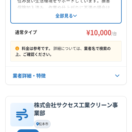
住み良い生活環境をサポートしています。損害
対応地域
保険加入済み。作業や仕上がりに不満の場合は
安曇野市
塩尻市
岡谷市
松本市
須坂市
千曲市
無料で追加対応しています。女性スタッフが同
全部見る
行可能なので、一人暮らしの女性も安心して利
中野市
長野市
用できます。
¥10,000
通常タイプ
/台
営業時間
9:00〜18:00
料金は参考です。
詳細については、
業者名で検索の
上、ご確認ください。
定休日
年中無休
業者詳細・特徴
電話番号
非公開
詳細な料金表
業者情報
特徴
公式HP
株式会社サクセス工業クリーン事
公式サイトなし
基本情報
業部
代表者名
望月
松本市