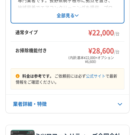
専門業者です。長野県駒ヶ根市に拠点を置き、
対応地域
地域密着でエアコンクリーニングを提供。プロ
安曇野市
伊那市
塩尻市
岡谷市
茅野市
駒ヶ根市
の知識と技術で、エアコンの点検や修理にも対
全部見る
応しています。女性スタッフも在籍しており、
松本市
諏訪市
大町市
長野市
飯田市
丁寧なサービスが魅力です。アフターフォロー
¥22,000
下伊那郡阿智村
下伊那郡阿南町
下伊那郡下條村
通常タイプ
/台
や複数台割引も用意されています。
下伊那郡喬木村
下伊那郡高森町
下伊那郡根羽村
もっと見る
下伊那郡松川町
下伊那郡泰阜村
下伊那郡大鹿村
¥28,600
お掃除機能付き
/台
営業時間
下伊那郡天龍村
下伊那郡売木村
下伊那郡平谷村
（内訳:基本¥22,000+オプション
¥6,600）
9:00〜17:00
下伊那郡豊丘村
上伊那郡宮田村
上伊那郡辰野町
上伊那郡中川村
上伊那郡南箕輪村
上伊那郡飯島町
料金は参考です。
ご依頼前には必ず
公式サイト
で最新
定休日
上伊那郡箕輪町
諏訪郡下諏訪町
諏訪郡原村
情報をご確認ください。
土・日・祝・年末年始
諏訪郡富士見町
北安曇郡小谷村
北安曇郡松川村
北安曇郡池田町
北安曇郡白馬村
木曽郡王滝村
電話番号
業者詳細・特徴
非公開
木曽郡上松町
木曽郡大桑村
木曽郡南木曽町
木曽郡木曽町
木曽郡木祖村
詳細な料金表
業者情報
特徴
公式HP
公式サイトなし