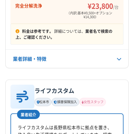
下伊那郡平谷村
下伊那郡豊丘村
下高井郡山ノ内町
¥23,800
完全分解洗浄
定休日
/台
下高井郡木島平村
下高井郡野沢温泉村
下水内郡栄村
不定休
（内訳:基本¥9,500+オプション
¥14,300）
小県郡青木村
小県郡長和町
上伊那郡宮田村
上伊那郡辰野町
上伊那郡中川村
上伊那郡南箕輪村
電話番号
料金は参考です。
詳細については、
業者名で検索の
0263-87-3312
上伊那郡飯島町
上伊那郡箕輪町
上高井郡高山村
上、ご確認ください。
上高井郡小布施町
上水内郡小川村
上水内郡信濃町
公式HP
上水内郡飯綱町
埴科郡坂城町
諏訪郡下諏訪町
公式サイトを見る
業者詳細・特徴
諏訪郡原村
諏訪郡富士見町
東筑摩郡山形村
東筑摩郡生坂村
東筑摩郡筑北村
東筑摩郡朝日村
詳細な料金表
業者情報
特徴
東筑摩郡麻績村
南佐久郡佐久穂町
南佐久郡小海町
南佐久郡川上村
南佐久郡南相木村
南佐久郡南牧村
ライフカスタム
基本情報
南佐久郡北相木村
北安曇郡小谷村
北安曇郡松川村
代表者名
北安曇郡池田町
北安曇郡白馬村
北佐久郡軽井沢町
松本市
損害保険加入
女性スタッフ
éå­ç¥å¼¥
北佐久郡御代田町
北佐久郡立科町
木曽郡王滝村
業者紹介
木曽郡上松町
木曽郡大桑村
木曽郡南木曽町
所在地
長野県塩尻市大字広丘吉田1169 番地1
木曽郡木曽町
木曽郡木祖村
ライフカスタムは長野県松本市に拠点を置き、