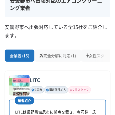
安曇野市へ出張対応のエアコンクリーニ
長野県安曇野市穂高有明1345-1
ング業者
対応地域
安曇野市
塩尻市
松本市
大町市
北安曇郡小谷村
安曇野市へ出張対応している全15社をご紹介し
北安曇郡松川村
北安曇郡池田町
北安曇郡白馬村
ます。
営業時間
9:00〜17:00
全業者 (15)
完全分解に対応 (1)
女性スタッフ在籍
定休日
年中無休
LITC
電話番号
非公開
塩尻市
損害保険加入
女性スタッフ
業者紹介
公式HP
公式サイトなし
LITCは長野県塩尻市に拠点を置き、寺沢詠一氏