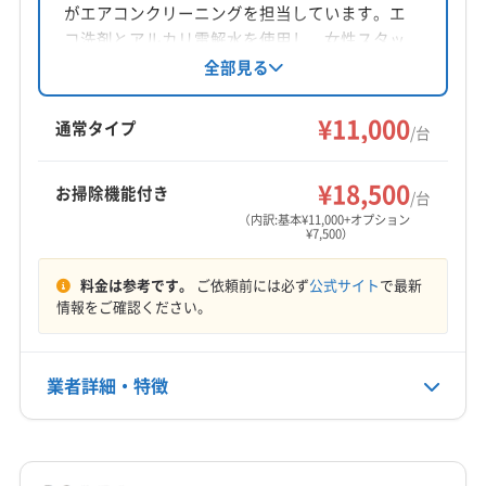
がエアコンクリーニングを担当しています。エ
コ洗剤とアルカリ電解水を使用し、女性スタッ
フ同行も可能。損害保険加入済みで安心です。
全部見る
丁寧な作業報告とアフターフォローで快適な空
間を提供します。
¥11,000
通常タイプ
/台
¥18,500
お掃除機能付き
/台
（内訳:基本¥11,000+オプション
¥7,500）
料金は参考です。
ご依頼前には必ず
公式サイト
で最新
情報をご確認ください。
業者詳細・特徴
詳細な料金表
業者情報
特徴