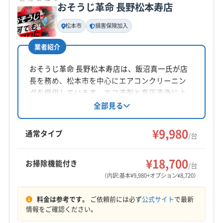
おそうじ革命 長野松本寿店
基本情報
代表者名
松本市
損害保険加入
寺沢詠一
業者紹介
所在地
長野県塩尻市
おそうじ革命 長野松本寿店は、飯沼真一氏が店
長を務め、松本市を中心にエアコンクリーニン
対応地域
グを提供しています。エコ洗剤と高圧洗浄によ
安曇野市
伊那市
塩尻市
岡谷市
駒ヶ根市
松本市
る丁寧な作業が特徴で、土日祝日も対応、防カ
全部見る
ビ・抗菌コーティングも人気です。損害保険に
諏訪市
大町市
下伊那郡阿智村
下伊那郡阿南町
加入済みです。
¥9,980
下伊那郡下條村
下伊那郡喬木村
下伊那郡高森町
通常タイプ
/台
下伊那郡根羽村
下伊那郡松川町
下伊那郡泰阜村
もっと見る
下伊那郡大鹿村
下伊那郡天龍村
下伊那郡売木村
¥18,700
お掃除機能付き
/台
営業時間
下伊那郡平谷村
下伊那郡豊丘村
（内訳:基本¥9,980+オプション¥8,720）
8:00〜18:00
料金は参考です。
ご依頼前には必ず
公式サイト
で最新
定休日
情報をご確認ください。
なし