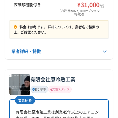
¥31,000
お掃除機能付き
/台
営業時間
（内訳:基本¥22,000+オプション
¥9,000）
9:00〜20:00
料金は参考です。
詳細については、
業者名で検索の
定休日
上、ご確認ください。
なし
電話番号
業者詳細・特徴
0120-949-148
詳細な料金表
業者情報
特徴
公式HP
公式サイトを見る
有限会社原冷熱工業
基本情報
代表者名
駒ヶ根市
女性スタッフ
松村正男
業者紹介
所在地
長野県駒ヶ根市赤穂497-768
有限会社原冷熱工業は創業45年以上のエアコン