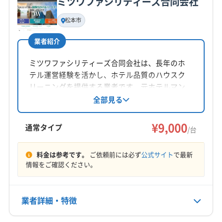
ミツワファシリティーズ合同会社
基本情報
代表者名
松本市
非公開
業者紹介
所在地
長野県駒ヶ根市上穂南4-12
ミツワファシリティーズ合同会社は、長年のホ
テル運営経験を活かし、ホテル品質のハウスク
対応地域
リーニングを提供する業者です。元ホテルマン
安曇野市
伊那市
塩尻市
岡谷市
茅野市
駒ヶ根市
指導の経験豊富なスタッフが、丁寧な作業と安
全部見る
心のサポートで、エアコン内部の汚れを徹底的
松本市
上田市
諏訪市
長野市
飯田市
に除去。消臭抗菌コートや室外機洗浄などのオ
¥9,000
下伊那郡喬木村
下伊那郡高森町
下伊那郡松川町
通常タイプ
/台
プションも充実しています。
下伊那郡豊丘村
上伊那郡宮田村
上伊那郡辰野町
もっと見る
上伊那郡中川村
上伊那郡南箕輪村
上伊那郡飯島町
料金は参考です。
ご依頼前には必ず
公式サイト
で最新
情報をご確認ください。
営業時間
上伊那郡箕輪町
9:00〜16:00
業者詳細・特徴
定休日
土・日・祝