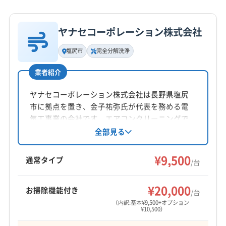
詳細な料金表
業者情報
特徴
電話番号
0265-82-3520
ヤナセコーポレーション株式会社
基本情報
代表者名
塩尻市
完全分解洗浄
公式HP
田村嘉章
公式サイトを見る
業者紹介
所在地
長野県松本市鎌田1丁目2-20 レジデンス西松本101
ヤナセコーポレーション株式会社は長野県塩尻
市に拠点を置き、金子祐弥氏が代表を務める電
対応地域
気工事業の会社です。エアコンクリーニングで
安曇野市
伊那市
塩尻市
岡谷市
茅野市
駒ヶ根市
は、壁掛けタイプに加え完全分解洗浄にも対
全部見る
応。土日祝日も営業し、塩尻市、松本市、長野
佐久市
小諸市
松本市
上田市
諏訪市
須坂市
市など幅広いエリアでサービスを提供していま
¥9,500
千曲市
大町市
中野市
長野市
東御市
飯山市
通常タイプ
/台
す。
飯田市
下伊那郡阿智村
下伊那郡阿南町
もっと見る
下伊那郡下條村
下伊那郡喬木村
下伊那郡高森町
¥20,000
お掃除機能付き
/台
営業時間
下伊那郡根羽村
下伊那郡松川町
下伊那郡泰阜村
（内訳:基本¥9,500+オプション
¥10,500）
10:00〜17:00
下伊那郡大鹿村
下伊那郡天龍村
下伊那郡売木村