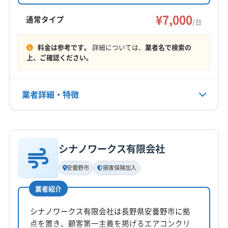
視。土日祝日も対応し、エアコン専門知識を活
かした確実な清掃が魅力です。
¥7,000
通常タイプ
/台
料金は参考です。
詳細については、
業者名で検索の
上、ご確認ください。
業者詳細・特徴
詳細な料金表
業者情報
特徴
シナノワークス有限会社
基本情報
代表者名
安曇野市
損害保険加入
澁川政夫
業者紹介
所在地
長野県安曇野市三郷明盛2028-2 メゾン三郷2 号棟303
シナノワークス有限会社は長野県安曇野市に拠
点を置き、顧客第一主義を掲げるエアコンクリ