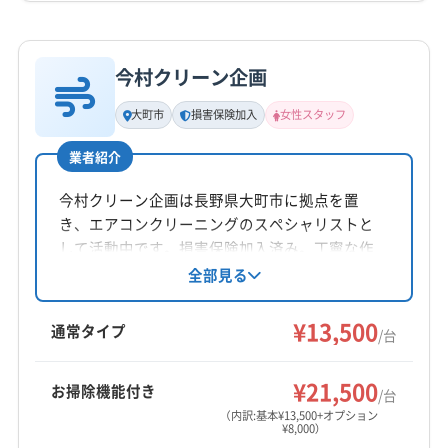
公式HP
詳細な料金表
業者情報
特徴
公式サイトなし
今村クリーン企画
基本情報
代表者名
大町市
損害保険加入
女性スタッフ
石渡一広
業者紹介
所在地
長野県松本市梓川梓2872
今村クリーン企画は長野県大町市に拠点を置
き、エアコンクリーニングのスペシャリストと
対応地域
して活動中です。損害保険加入済み。丁寧な作
安曇野市
塩尻市
松本市
業と天然エコ除菌・抗菌ウォーターによる抗菌
全部見る
水仕上げが特徴です。営業時間外の相談も可能
で、年中無休で対応。複数台割引やオプション
営業時間
¥13,500
通常タイプ
/台
8:00〜17:00
で室外機洗浄も提供しています。
¥21,500
お掃除機能付き
定休日
/台
年中無休
（内訳:基本¥13,500+オプション
¥8,000）