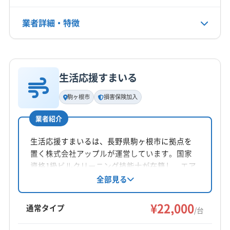
業者詳細・特徴
電話番号
090-7723-0107
詳細な料金表
業者情報
特徴
公式HP
公式サイトを見る
生活応援すまいる
基本情報
代表者名
駒ヶ根市
損害保険加入
飯沼真一
業者紹介
所在地
長野県松本市寿中2-6-1
生活応援すまいるは、長野県駒ヶ根市に拠点を
置く株式会社アップルが運営しています。国家
対応地域
資格1級ビルクリーニング技能士が在籍し、エア
安曇野市
塩尻市
岡谷市
松本市
諏訪市
コンクリーニングを提供。損害保険加入済み
全部見る
で、万が一の時も安心です。清掃には自社開発
上伊那郡辰野町
上伊那郡南箕輪村
上伊那郡箕輪町
のマイナスイオン水を使用。メッセージ対応
¥22,000
諏訪郡下諏訪町
東筑摩郡山形村
東筑摩郡朝日村
通常タイプ
/台
で、最初から最後まで記録が残る点も特徴で
北安曇郡松川村
北安曇郡池田町
もっと見る
す。