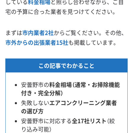
している
料金相場
と照らし合わせながら、ご自
宅の予算に合った業者を見つけてください。
まずは
市内業者2社
からご覧ください。その他、
市外からの出張業者15社
も掲載しています。
この記事でわかること
安曇野市の
料金相場（通常・お掃除機能
付き・完全分解）
失敗しない
エアコンクリーニング業者
の選び方
安曇野市に対応する
全17社リスト
（絞
り込み可能）