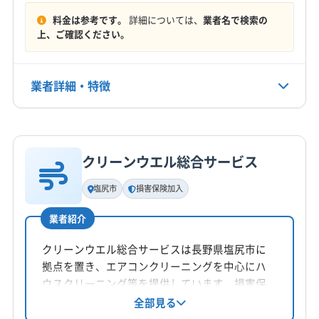
電話番号
料金は参考です。
詳細については、
業者名で検索の
非公開
上、ご確認ください。
公式HP
公式サイトなし
業者詳細・特徴
詳細な料金表
業者情報
特徴
クリーンウエル総合サービス
基本情報
代表者名
塩尻市
損害保険加入
今村誠剛
業者紹介
所在地
長野県大町市
クリーンウエル総合サービスは長野県塩尻市に
拠点を置き、エアコンクリーニングを中心にハ
対応地域
ウスクリーニング等を提供しています。損害保
安曇野市
塩尻市
岡谷市
佐久市
松本市
上田市
険加入済み。平日、土日祝日9時～18時対応（例
全部見る
外あり）。木曽地域、岡谷市、諏訪地域、安曇野
諏訪市
千曲市
大町市
長野市
諏訪郡下諏訪町