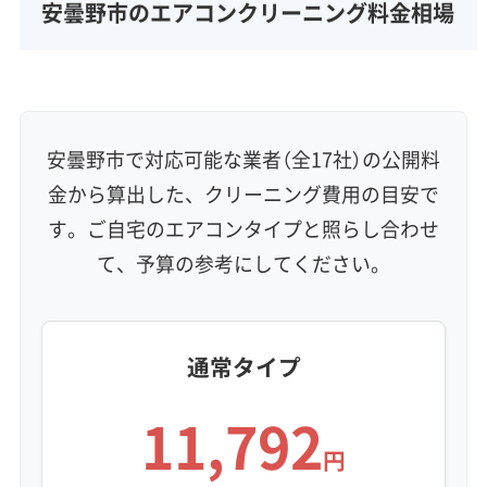
完全分解洗浄
部分クリーニング
実績10年以上
安曇野市のエアコンクリーニング料金相場
資格保有スタッフ
家庭用エアコン
業務用エアコン
壁掛け型
天井カセット型
お掃除機能付き
信頼性・安心感 (8)
保証付き
アフターフォロー
女性スタッフ在籍
安曇野市で対応可能な業者（全17社）の公開料
エコ洗剤使用
アレルギー対策
ハウスダスト除去
金から算出した、クリーニング費用の目安で
地域密着型
フランチャイズ
す。ご自宅のエアコンタイプと照らし合わせ
利便性・サービス (12)
て、予算の参考にしてください。
定額料金
複数台割引
初回割引
定期メンテナンス
当日予約可能
即日対応可能
24時間対応
土日祝日対応
年末年始対応
防カビ・抗菌
消臭処理
防汚コーティング
通常タイプ
11,792
※項目にカーソルを合わせると詳細な説明が表示されます。
円