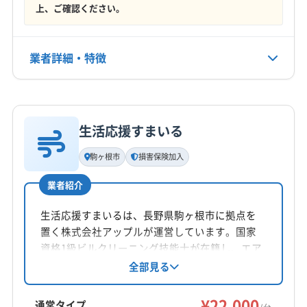
電話番号
上、ご確認ください。
非公開
公式HP
業者詳細・特徴
公式サイトを見る
詳細な料金表
業者情報
特徴
生活応援すまいる
基本情報
代表者名
駒ヶ根市
損害保険加入
尾藤泰啓
業者紹介
所在地
岐阜県多治見市
生活応援すまいるは、長野県駒ヶ根市に拠点を
置く株式会社アップルが運営しています。国家
対応地域
資格1級ビルクリーニング技能士が在籍し、エア
飯田市
下伊那郡阿智村
下伊那郡喬木村
コンクリーニングを提供。損害保険加入済み
全部見る
で、万が一の時も安心です。清掃には自社開発
下伊那郡高森町
下伊那郡根羽村
下伊那郡松川町
のマイナスイオン水を使用。メッセージ対応
¥22,000
下伊那郡平谷村
木曽郡南木曽町
(岐阜県) 羽島郡笠松町
通常タイプ