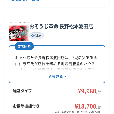
土・日・祝
詳細な料金表
業者情報
特徴
電話番号
0265-82-3520
おそうじ革命 長野松本波田店
基本情報
代表者名
松本市
公式HP
田村嘉章
公式サイトを見る
業者紹介
所在地
長野県松本市鎌田1丁目2-20 レジデンス西松本101
おそうじ革命長野松本波田店は、3児の父である
山仲芳幸氏が店長を務める地域密着型のハウス
対応地域
クリーニング業者です。家電量販店でのエアコ
飯田市
安曇野市
伊那市
塩尻市
岡谷市
茅野市
ン担当経験を活かし、エアコンクリーニングに
全部見る
力を入れています。損害補償加入済みで、クレ
駒ヶ根市
佐久市
小諸市
松本市
上田市
諏訪市
ジットカードやPayPayでの支払いが可能です。
¥9,980
須坂市
千曲市
大町市
中野市
長野市
東御市
通常タイプ
/台
営業時間外や対応地域外でも相談に応じていま
飯山市
下伊那郡阿智村
下伊那郡阿南町
もっと見る
す。
下伊那郡下條村
下伊那郡喬木村
下伊那郡高森町
¥18,700
お掃除機能付き
/台
営業時間
下伊那郡根羽村
下伊那郡松川町
下伊那郡泰阜村
（内訳:基本¥9,980+オプション¥8,720）