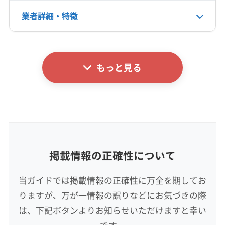
電話番号
業者詳細・特徴
非公開
詳細な料金表
業者情報
特徴
公式HP
公式サイトなし
もっと見る
基本情報
代表者名
北原忠幸
所在地
長野県駒ヶ根市下平639
掲載情報の正確性について
対応地域
飯田市
伊那市
駒ヶ根市
下伊那郡阿智村
当ガイドでは掲載情報の正確性に万全を期してお
下伊那郡阿南町
下伊那郡下條村
下伊那郡喬木村
りますが、万が一情報の誤りなどにお気づきの際
下伊那郡高森町
下伊那郡根羽村
下伊那郡松川町
下伊那郡泰阜村
下伊那郡大鹿村
下伊那郡天龍村
は、下記ボタンよりお知らせいただけますと幸い
もっと見る
下伊那郡売木村
下伊那郡平谷村
下伊那郡豊丘村