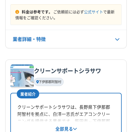
10:00〜17:00
下伊那郡大鹿村
下伊那郡天龍村
下伊那郡売木村
料金は参考です。
ご依頼前には必ず
公式サイト
で最新
下伊那郡平谷村
下伊那郡豊丘村
下高井郡山ノ内町
定休日
情報をご確認ください。
下高井郡木島平村
下高井郡野沢温泉村
下水内郡栄村
不定休
小県郡青木村
小県郡長和町
上伊那郡宮田村
上伊那郡辰野町
上伊那郡中川村
上伊那郡南箕輪村
業者詳細・特徴
電話番号
0263-87-3312
上伊那郡飯島町
上伊那郡箕輪町
上高井郡高山村
上高井郡小布施町
上水内郡小川村
上水内郡信濃町
詳細な料金表
業者情報
特徴
公式HP
上水内郡飯綱町
埴科郡坂城町
諏訪郡下諏訪町
公式サイトを見る
クリーンサポートシラサワ
諏訪郡原村
諏訪郡富士見町
東筑摩郡山形村
基本情報
代表者名
東筑摩郡生坂村
東筑摩郡筑北村
東筑摩郡朝日村
下伊那郡阿智村
山仲芳幸
東筑摩郡麻績村
南佐久郡佐久穂町
南佐久郡小海町
業者紹介
南佐久郡川上村
南佐久郡南相木村
南佐久郡南牧村
所在地
南佐久郡北相木村
北安曇郡小谷村
北安曇郡松川村
長野県松本市波田6653-6
クリーンサポートシラサワは、長野県下伊那郡
北安曇郡池田町
北安曇郡白馬村
北佐久郡軽井沢町
阿智村を拠点に、白澤一志氏がエアコンクリー
対応地域
北佐久郡御代田町
北佐久郡立科町
木曽郡王滝村
ニングを提供する業者です。飯田市～下伊那郡
飯田市
安曇野市
伊那市
塩尻市
岡谷市
茅野市
区を中心に活動し、土日祝日も対応可能。防カ
全部見る
木曽郡上松町
木曽郡大桑村
木曽郡南木曽町