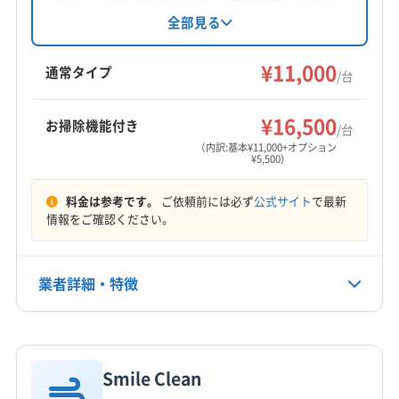
飯田市
下伊那郡阿南町
木曽郡上松町
木曽郡大桑村
済み。営業時間外や対応地域外の相談も可能で
全部見る
す。基本料金11,000円からで、複数台割引や、お
木曽郡南木曽町
木曽郡木曽町
(岐阜県) 下呂市
掃除機能付きエアコン、消臭抗菌コート、室外
¥11,000
(岐阜県) 加茂郡坂祝町
(岐阜県) 加茂郡七宗町
通常タイプ
/台
機洗浄などのオプションも用意されています。
(岐阜県) 加茂郡川辺町
(岐阜県) 加茂郡東白川村
もっと見る
(岐阜県) 加茂郡白川町
(岐阜県) 加茂郡八百津町
¥16,500
お掃除機能付き
/台
営業時間
(岐阜県) 加茂郡富加町
(岐阜県) 可児郡御嵩町
（内訳:基本¥11,000+オプション
¥5,500）
9:00〜18:00
(岐阜県) 可児市
(岐阜県) 各務原市
(岐阜県) 恵那市
(岐阜県) 瑞浪市
(岐阜県) 多治見市
(岐阜県) 大垣市
料金は参考です。
ご依頼前には必ず
公式サイト
で最新
定休日
(岐阜県) 中津川市
(岐阜県) 土岐市
(岐阜県) 美濃加茂市
情報をご確認ください。
なし
(愛知県) 犬山市
(愛知県) 春日井市
(愛知県) 小牧市
(愛知県) 瀬戸市
(愛知県) 西春日井郡豊山町
電話番号
業者詳細・特徴
070-8548-2283
(愛知県) 尾張旭市
(愛知県) 北名古屋市
(愛知県) 名古屋市守山区
(愛知県) 名古屋市千種区
詳細な料金表
業者情報
特徴
公式HP
(愛知県) 名古屋市東区
(愛知県) 名古屋市北区
公式サイトを見る
Smile Clean
基本情報