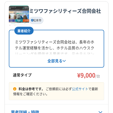
公式サイトなし
ミツワファシリティーズ合同会社
基本情報
代表者名
松本市
非公開
業者紹介
所在地
長野県駒ヶ根市上穂南4-12
ミツワファシリティーズ合同会社は、長年のホ
テル運営経験を活かし、ホテル品質のハウスク
対応地域
リーニングを提供する業者です。元ホテルマン
飯田市
安曇野市
伊那市
塩尻市
岡谷市
茅野市
指導の経験豊富なスタッフが、丁寧な作業と安
全部見る
心のサポートで、エアコン内部の汚れを徹底的
駒ヶ根市
松本市
上田市
諏訪市
長野市
に除去。消臭抗菌コートや室外機洗浄などのオ
¥9,000
下伊那郡喬木村
下伊那郡高森町
下伊那郡松川町
通常タイプ
/台
プションも充実しています。
下伊那郡豊丘村
上伊那郡宮田村
上伊那郡辰野町
もっと見る
上伊那郡中川村
上伊那郡南箕輪村
上伊那郡飯島町
料金は参考です。
ご依頼前には必ず
公式サイト
で最新
情報をご確認ください。
営業時間
上伊那郡箕輪町
9:00〜16:00
業者詳細・特徴
定休日