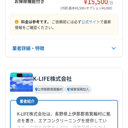
¥15,500
お掃除機能付き
/台
（内訳:基本¥9,500+オプション¥6,000）
料金は参考です。
ご依頼前には必ず
公式サイト
で最新
情報をご確認ください。
業者詳細・特徴
詳細な料金表
業者情報
特徴
K-LIFE株式会社
基本情報
代表者名
上伊那郡南箕輪村
損害保険加入
田口哲郎
業者紹介
所在地
岐阜県中津川市
K-LIFE株式会社は、長野県上伊那郡南箕輪村に拠
点を置き、エアコンクリーニングを提供してい
対応地域
ます。丁寧な作業を心がけ、損害保険にも加入