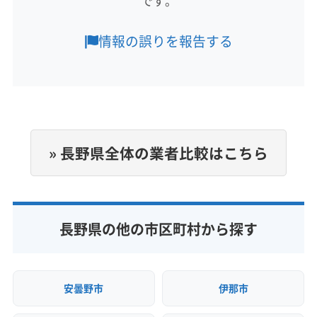
です。
営業時間
上伊那郡宮田村
上伊那郡辰野町
上伊那郡中川村
8:00〜18:00
上伊那郡南箕輪村
上伊那郡飯島町
上伊那郡箕輪町
情報の誤りを報告する
定休日
日
電話番号
非公開
» 長野県全体の業者比較はこちら
公式HP
公式サイトなし
長野県の他の市区町村から探す
安曇野市
伊那市