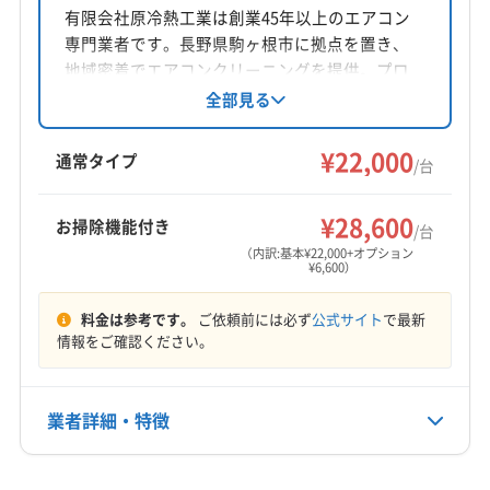
長野県駒ヶ根市赤穂497-768
有限会社原冷熱工業は創業45年以上のエアコン
(愛知県) 丹羽郡扶桑町
(愛知県) 知立市
(愛知県) 長久手市
専門業者です。長野県駒ヶ根市に拠点を置き、
(愛知県) 東海市
(愛知県) 日進市
(愛知県) 尾張旭市
対応地域
地域密着でエアコンクリーニングを提供。プロ
(愛知県) 碧南市
(愛知県) 豊橋市
(愛知県) 豊川市
飯田市
安曇野市
伊那市
塩尻市
岡谷市
茅野市
の知識と技術で、エアコンの点検や修理にも対
全部見る
(愛知県) 豊田市
(愛知県) 豊明市
(愛知県) 北設楽郡設楽町
応しています。女性スタッフも在籍しており、
駒ヶ根市
松本市
諏訪市
大町市
長野市
(愛知県) 北設楽郡東栄町
(愛知県) 北設楽郡豊根村
丁寧なサービスが魅力です。アフターフォロー
¥22,000
下伊那郡阿智村
下伊那郡阿南町
下伊那郡下條村
通常タイプ
/台
や複数台割引も用意されています。
(愛知県) 北名古屋市
(愛知県) 名古屋市守山区
下伊那郡喬木村
下伊那郡高森町
下伊那郡根羽村
もっと見る
(愛知県) 名古屋市昭和区
(愛知県) 名古屋市瑞穂区
下伊那郡松川町
下伊那郡泰阜村
下伊那郡大鹿村
¥28,600
お掃除機能付き
/台
(愛知県) 名古屋市西区
(愛知県) 名古屋市千種区
営業時間
下伊那郡天龍村
下伊那郡売木村
下伊那郡平谷村
（内訳:基本¥22,000+オプション
(愛知県) 名古屋市中区
(愛知県) 名古屋市中村区
¥6,600）
9:00〜17:00
下伊那郡豊丘村
上伊那郡宮田村
上伊那郡辰野町
(愛知県) 名古屋市天白区
(愛知県) 名古屋市東区
上伊那郡中川村
上伊那郡南箕輪村
上伊那郡飯島町
料金は参考です。
ご依頼前には必ず
公式サイト
で最新
定休日
(愛知県) 名古屋市南区
(愛知県) 名古屋市熱田区
上伊那郡箕輪町
諏訪郡下諏訪町
諏訪郡原村
情報をご確認ください。
土・日・祝・年末年始
(愛知県) 名古屋市北区
(愛知県) 名古屋市名東区
諏訪郡富士見町
北安曇郡小谷村
北安曇郡松川村
(愛知県) 名古屋市緑区
北安曇郡池田町
北安曇郡白馬村
木曽郡王滝村
電話番号
業者詳細・特徴
非公開
木曽郡上松町
木曽郡大桑村
木曽郡南木曽町
木曽郡木曽町
木曽郡木祖村
詳細な料金表
業者情報
特徴
公式HP