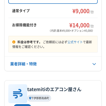
ビ・抗菌コーティングも施し、丁寧に作業しま
駒ヶ根市
佐久市
小諸市
松本市
上田市
諏訪市
木曽郡木曽町
木曽郡木祖村
す。複数台割引やオプションも充実。年中無休
¥9,000
須坂市
千曲市
大町市
中野市
長野市
東御市
通常タイプ
/台
で、地域の快適な生活をサポートしています。
飯山市
下伊那郡阿智村
下伊那郡阿南町
もっと見る
下伊那郡下條村
下伊那郡喬木村
下伊那郡高森町
¥14,000
お掃除機能付き
/台
営業時間
下伊那郡根羽村
下伊那郡松川町
下伊那郡泰阜村
（内訳:基本¥9,000+オプション¥5,000）
10:00〜20:00
下伊那郡大鹿村
下伊那郡天龍村
下伊那郡売木村
料金は参考です。
ご依頼前には必ず
公式サイト
で最新
下伊那郡平谷村
下伊那郡豊丘村
下高井郡山ノ内町
定休日
情報をご確認ください。
下高井郡木島平村
下高井郡野沢温泉村
下水内郡栄村
なし
小県郡青木村
小県郡長和町
上伊那郡宮田村
上伊那郡辰野町
上伊那郡中川村
上伊那郡南箕輪村
業者詳細・特徴
電話番号
0120-547-343
上伊那郡飯島町
上伊那郡箕輪町
上高井郡高山村
上高井郡小布施町
上水内郡小川村
上水内郡信濃町
詳細な料金表
業者情報
特徴
公式HP
上水内郡飯綱町
埴科郡坂城町
諏訪郡下諏訪町
公式サイトを見る
tatemitiのエアコン屋さん
諏訪郡原村
諏訪郡富士見町
東筑摩郡山形村
基本情報
代表者名
東筑摩郡生坂村
東筑摩郡筑北村
東筑摩郡朝日村
下伊那郡高森町
白澤一志
東筑摩郡麻績村
南佐久郡佐久穂町
南佐久郡小海町