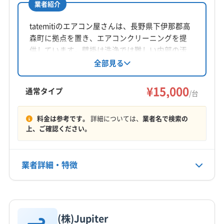
業者紹介
南佐久郡川上村
南佐久郡南相木村
南佐久郡南牧村
所在地
南佐久郡北相木村
北安曇郡小谷村
北安曇郡松川村
長野県下伊那郡阿智村春日2891
tatemitiのエアコン屋さんは、長野県下伊那郡高
北安曇郡池田町
北安曇郡白馬村
北佐久郡軽井沢町
森町に拠点を置き、エアコンクリーニングを提
対応地域
北佐久郡御代田町
北佐久郡立科町
木曽郡王滝村
供しています。壁掛け洗浄では難しい内部の汚
飯田市
伊那市
駒ヶ根市
下伊那郡阿智村
れも全分解洗浄で徹底除去。土日祝日も対応可
全部見る
木曽郡上松町
木曽郡大桑村
木曽郡南木曽町
能です(要相談)。対応エリアは茅野市、飯田市な
下伊那郡阿南町
下伊那郡下條村
下伊那郡喬木村
木曽郡木曽町
木曽郡木祖村
(岐阜県) 高山市
ど長野県内です。
¥15,000
下伊那郡高森町
下伊那郡根羽村
下伊那郡松川町
通常タイプ
(岐阜県) 飛騨市
/台
下伊那郡泰阜村
下伊那郡大鹿村
下伊那郡天龍村
もっと見る
下伊那郡売木村
下伊那郡平谷村
下伊那郡豊丘村
料金は参考です。
詳細については、
業者名で検索の
上、ご確認ください。
営業時間
上伊那郡宮田村
上伊那郡辰野町
上伊那郡中川村
8:00〜17:00
上伊那郡南箕輪村
上伊那郡飯島町
上伊那郡箕輪町
業者詳細・特徴
定休日
なし
詳細な料金表
業者情報
特徴
電話番号
非公開
(株)Jupiter