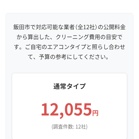
壁掛け型
天井カセット型
お掃除機能付き
信頼性・安心感 (8)
保証付き
アフターフォロー
女性スタッフ在籍
飯田市で対応可能な業者（全12社）の公開料金
エコ洗剤使用
アレルギー対策
ハウスダスト除去
から算出した、クリーニング費用の目安で
地域密着型
フランチャイズ
す。ご自宅のエアコンタイプと照らし合わせ
利便性・サービス (12)
て、予算の参考にしてください。
定額料金
複数台割引
初回割引
定期メンテナンス
当日予約可能
即日対応可能
24時間対応
土日祝日対応
年末年始対応
防カビ・抗菌
消臭処理
防汚コーティング
通常タイプ
12,055
※項目にカーソルを合わせると詳細な説明が表示されます。
円
(調査件数: 12社)