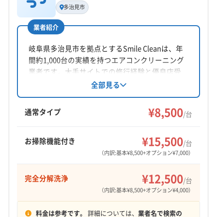
代表者名
多治見市
北沢建
業者紹介
所在地
長野県上伊那郡南箕輪村7483-2
岐阜県多治見市を拠点とするSmile Cleanは、年
間約1,000台の実績を持つエアコンクリーニング
対応地域
業者です。大手サイトでの修行経験と優良店受
飯田市
伊那市
駒ヶ根市
下伊那郡喬木村
賞歴を活かし、親切丁寧な対応と、エコ洗剤や
全部見る
次亜塩素酸など要望に沿った洗剤選びが可能で
下伊那郡高森町
下伊那郡松川町
下伊那郡豊丘村
す。グループホームや病院など法人顧客にも対
¥8,500
上伊那郡宮田村
上伊那郡辰野町
上伊那郡中川村
通常タイプ
/台
応。オプションで室外機洗浄や消臭抗菌コート
上伊那郡南箕輪村
上伊那郡飯島町
上伊那郡箕輪町
もっと見る
も利用できます。
¥15,500
お掃除機能付き
/台
営業時間
（内訳:基本¥8,500+オプション¥7,000）
9:00〜15:00
¥12,500
完全分解洗浄
/台
定休日
（内訳:基本¥8,500+オプション¥4,000）
不定休
料金は参考です。
詳細については、
業者名で検索の