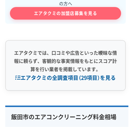
の方へ
エアタクミの加盟店募集を見る
エアタクミでは、口コミや広告といった曖昧な情
報に頼らず、客観的な事実情報をもとにスコア計
算を行い業者を掲載しています。
エアタクミの全調査項目（29項目）を見る
専門性・技術力 (9)
完全分解洗浄
部分クリーニング
実績10年以上
飯田市のエアコンクリーニング料金相場
資格保有スタッフ
家庭用エアコン
業務用エアコン