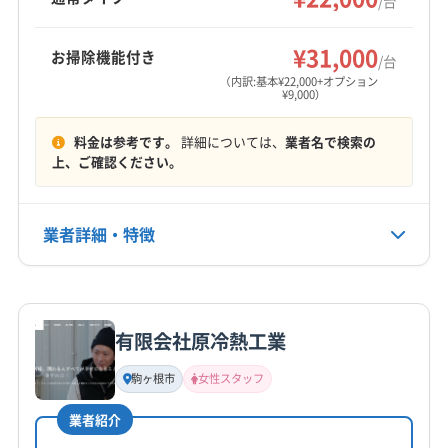
/台
で、最初から最後まで記録が残る点も特徴で
(岐阜県) 羽島郡岐南町
(岐阜県) 羽島市
もっと見る
す。
(岐阜県) 加茂郡坂祝町
(岐阜県) 加茂郡七宗町
¥31,000
お掃除機能付き
/台
営業時間
(岐阜県) 加茂郡川辺町
(岐阜県) 加茂郡東白川村
（内訳:基本¥22,000+オプション
¥9,000）
9:00〜18:00
(岐阜県) 加茂郡白川町
(岐阜県) 加茂郡八百津町
(岐阜県) 加茂郡富加町
(岐阜県) 可児郡御嵩町
料金は参考です。
詳細については、
業者名で検索の
定休日
(岐阜県) 可児市
(岐阜県) 各務原市
(岐阜県) 関市
上、ご確認ください。
不明
(岐阜県) 岐阜市
(岐阜県) 恵那市
(岐阜県) 瑞穂市
(岐阜県) 瑞浪市
(岐阜県) 多治見市
(岐阜県) 中津川市
電話番号
業者詳細・特徴
非公開
(岐阜県) 土岐市
(岐阜県) 美濃加茂市
(岐阜県) 美濃市
(愛知県) みよし市
(愛知県) 愛知郡東郷町
(愛知県) 安城市
詳細な料金表
業者情報
特徴
公式HP
(愛知県) 一宮市
(愛知県) 岡崎市
(愛知県) 額田郡幸田町
公式サイトなし
(愛知県) 蒲郡市
(愛知県) 刈谷市
(愛知県) 岩倉市
有限会社原冷熱工業
基本情報
(愛知県) 犬山市
(愛知県) 江南市
(愛知県) 高浜市
代表者名
駒ヶ根市
女性スタッフ
(愛知県) 春日井市
(愛知県) 小牧市
(愛知県) 新城市
松村正男
(愛知県) 瀬戸市
(愛知県) 西春日井郡豊山町
業者紹介
所在地
(愛知県) 西尾市
(愛知県) 丹羽郡大口町