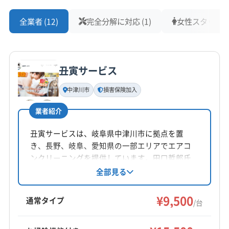
全業者 (12)
完全分解に対応 (1)
女性スタッフ在籍
丑寅サービス
中津川市
損害保険加入
業者紹介
丑寅サービスは、岐阜県中津川市に拠点を置
き、長野、岐阜、愛知県の一部エリアでエアコ
ンクリーニングを提供しています。田口哲郎氏
が店長を務め、自社対応による丁寧な作業と、
全部見る
損害保険加入による安心感が特徴です。基本料
金は9,500円/台からで、複数台割引や消臭抗菌コ
¥9,500
通常タイプ
/台
ートなどのオプションも用意。年中無休で、土
日祝日も対応しています。