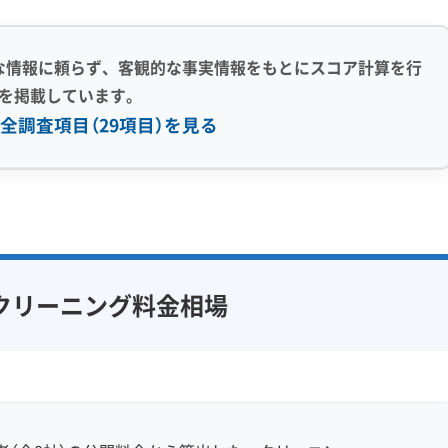
な情報に頼らず、客観的な事実情報をもとにスコア計算を行
を掲載しています。
全調査項目（29項目）を見る
感 (8)
利便性・サービス (12)
アフターフォロー
定額料金
複数台割引
初回割引
フ在籍
エコ洗剤使用
定期メンテナンス
当日予約可能
クリーニング料金相場
対策
ハウスダスト除去
即日対応可能
24時間対応
フランチャイズ
土日祝日対応
年末年始対応
防カビ・抗菌
消臭処理
防汚コーティング