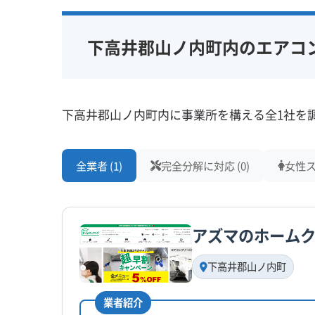
下高井郡山ノ内町内のエアコ
下高井郡山ノ内町内に事業所を構える全1社を
全業者 (1)
完全分解に対応 (0)
女性ス
アズマのホームク
下高井郡山ノ内町
業者紹介