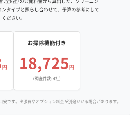
（全8社）の公開料金から算出した、クリーニン
※項目にカーソルを合わせると詳細な説明が表示されます。
コンタイプと照らし合わせて、予算の参考にして
ください。
お掃除機能付き
3
18,725
円
円
(調査件数: 4社)
目安です。出張費やオプション料金が別途かかる場合があります。