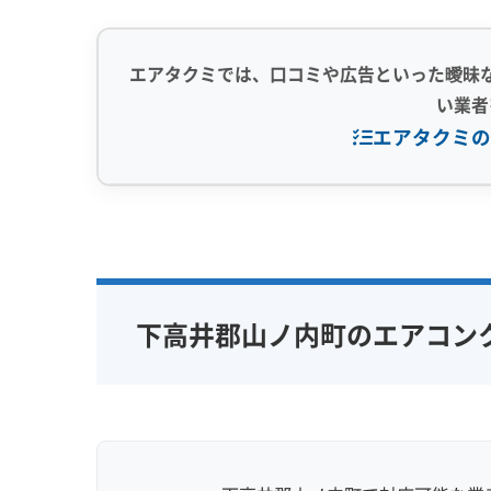
エアタクミでは、口コミや広告といった曖昧
い業者
エアタクミの
専門性・技術力 (9)
信頼性・安心
完全分解洗浄
部分クリーニング
保証付き
実績10年以上
資格保有スタッフ
女性スタッ
下高井郡山ノ内町のエアコン
家庭用エアコン
業務用エアコン
アレルギー
壁掛け型
天井カセット型
地域密着型
お掃除機能付き