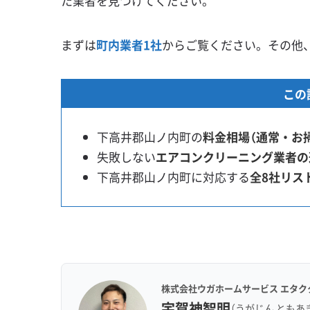
た業者を見つけてください。
まずは
町内業者1社
からご覧ください。その他
この
下高井郡山ノ内町の
料金相場（通常・お
失敗しない
エアコンクリーニング業者の
下高井郡山ノ内町に対応する
全8社リス
株式会社ウガホームサービス エタク
宇賀神智明
（うがじん ともあ