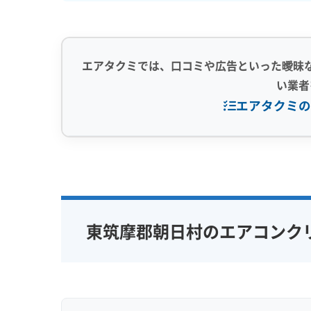
エアタクミでは、口コミや広告といった曖昧
い業者
エアタクミの
専門性・技術力 (9)
信頼性・安心
完全分解洗浄
部分クリーニング
保証付き
実績10年以上
資格保有スタッフ
女性スタッ
東筑摩郡朝日村のエアコンク
家庭用エアコン
業務用エアコン
アレルギー
壁掛け型
天井カセット型
地域密着型
お掃除機能付き