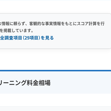
な情報に頼らず、客観的な事実情報をもとにスコア計算を行
を掲載しています。
全調査項目（29項目）を見る
感 (8)
利便性・サービス (12)
アフターフォロー
定額料金
複数台割引
初回割引
フ在籍
エコ洗剤使用
定期メンテナンス
当日予約可能
リーニング料金相場
対策
ハウスダスト除去
即日対応可能
24時間対応
フランチャイズ
土日祝日対応
年末年始対応
防カビ・抗菌
消臭処理
防汚コーティング