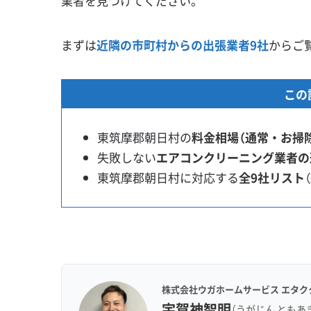
業者を見つけてください。
まずは
近隣の市町村からの出張業者9社
からご
この
東筑摩郡朝日村の
料金相場（通常・お掃
失敗しない
エアコンクリーニング業者の
東筑摩郡朝日村に対応する
全9社リスト
株式会社ウガホームサービス エタク
宇賀神智明
（うがじん ともあ