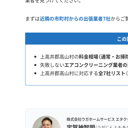
業者を見つけてください。
まずは
近隣の市町村からの出張業者7社
からご
この
上高井郡高山村の
料金相場（通常・お掃
失敗しない
エアコンクリーニング業者の
上高井郡高山村に対応する
全7社リスト
株式会社ウガホームサービス エタク
宇賀神智明
（うがじん ともあ