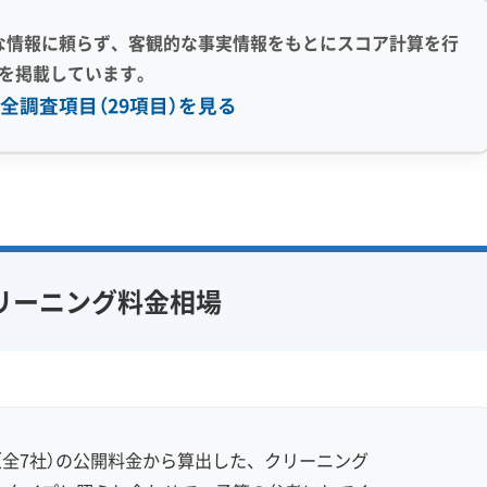
な情報に頼らず、客観的な事実情報をもとにスコア計算を行
を掲載しています。
全調査項目（29項目）を見る
感 (8)
利便性・サービス (12)
アフターフォロー
定額料金
複数台割引
初回割引
フ在籍
エコ洗剤使用
定期メンテナンス
当日予約可能
リーニング料金相場
対策
ハウスダスト除去
即日対応可能
24時間対応
フランチャイズ
土日祝日対応
年末年始対応
防カビ・抗菌
消臭処理
防汚コーティング
全7社）の公開料金から算出した、クリーニング
※項目にカーソルを合わせると詳細な説明が表示されます。