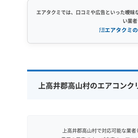
エアタクミでは、口コミや広告といった曖昧
い業者
エアタクミの
専門性・技術力 (9)
信頼性・安心
完全分解洗浄
部分クリーニング
保証付き
実績10年以上
資格保有スタッフ
女性スタッ
上高井郡高山村のエアコンク
家庭用エアコン
業務用エアコン
アレルギー
壁掛け型
天井カセット型
地域密着型
お掃除機能付き
上高井郡高山村で対応可能な業者（