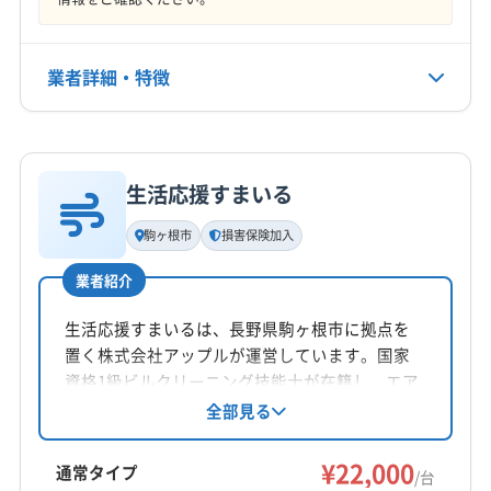
業者詳細・特徴
詳細な料金表
業者情報
特徴
生活応援すまいる
基本情報
代表者名
駒ヶ根市
損害保険加入
飯沼真一
業者紹介
所在地
長野県松本市寿中2-6-1
生活応援すまいるは、長野県駒ヶ根市に拠点を
置く株式会社アップルが運営しています。国家
対応地域
資格1級ビルクリーニング技能士が在籍し、エア
北安曇郡松川村
安曇野市
塩尻市
岡谷市
松本市
コンクリーニングを提供。損害保険加入済み
全部見る
で、万が一の時も安心です。清掃には自社開発
諏訪市
上伊那郡辰野町
上伊那郡南箕輪村
のマイナスイオン水を使用。メッセージ対応
¥22,000
上伊那郡箕輪町
諏訪郡下諏訪町
東筑摩郡山形村
通常タイプ
/台
で、最初から最後まで記録が残る点も特徴で