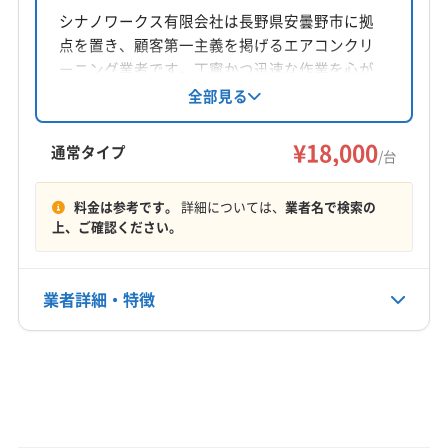
東筑摩郡山形村
東筑摩郡生坂村
東筑摩郡筑北村
長野県千曲市
シナノワークス有限会社は長野県安曇野市に拠
東筑摩郡朝日村
東筑摩郡麻績村
南佐久郡佐久穂町
点を置き、顧客第一主義を掲げるエアコンクリ
南佐久郡小海町
南佐久郡川上村
南佐久郡南相木村
対応地域
ーニング業者です。丁寧かつ迅速な作業を心が
南佐久郡南牧村
南佐久郡北相木村
北安曇郡小谷村
北安曇郡松川村
安曇野市
伊那市
塩尻市
岡谷市
け、損害保険にも加入済み。訪問時の駐車代は
全部見る
北安曇郡池田町
北安曇郡白馬村
北佐久郡軽井沢町
全額負担し、営業時間外の相談も可能です。
茅野市
佐久市
小諸市
松本市
上田市
諏訪市
北佐久郡御代田町
北佐久郡立科町
木曽郡王滝村
¥18,000
須坂市
千曲市
大町市
中野市
長野市
東御市
通常タイプ
/台
木曽郡上松町
木曽郡大桑村
木曽郡南木曽町
飯山市
下高井郡山ノ内町
下高井郡木島平村
もっと見る
木曽郡木曽町
木曽郡木祖村
(岐阜県) 高山市
下高井郡野沢温泉村
小県郡青木村
小県郡長和町
料金は参考です。
詳細については、
業者名で検索の
上、ご確認ください。
(岐阜県) 飛騨市
営業時間
上伊那郡宮田村
上伊那郡辰野町
上伊那郡中川村
24時間
上伊那郡南箕輪村
上伊那郡飯島町
上伊那郡箕輪町
上高井郡高山村
上高井郡小布施町
上水内郡小川村
業者詳細・特徴
定休日
上水内郡信濃町
上水内郡飯綱町
埴科郡坂城町
年中無休
諏訪郡下諏訪町
諏訪郡原村
諏訪郡富士見町
詳細な料金表
業者情報
特徴
東筑摩郡山形村
東筑摩郡生坂村
東筑摩郡筑北村
電話番号
非公開
東筑摩郡朝日村
東筑摩郡麻績村
南佐久郡佐久穂町
基本情報
北安曇郡池田町
北安曇郡白馬村
北佐久郡軽井沢町
代表者名
公式HP