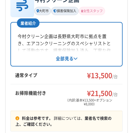
公式サイトなし
基本情報
代表者名
大町市
損害保険加入
女性スタッフ
田村嘉章
業者紹介
所在地
長野県松本市鎌田1丁目2-20 レジデンス西松本101
今村クリーン企画は長野県大町市に拠点を置
き、エアコンクリーニングのスペシャリストと
対応地域
して活動中です。損害保険加入済み。丁寧な作
北安曇郡松川村
安曇野市
伊那市
塩尻市
岡谷市
業と天然エコ除菌・抗菌ウォーターによる抗菌
全部見る
水仕上げが特徴です。営業時間外の相談も可能
茅野市
駒ヶ根市
佐久市
小諸市
松本市
上田市
で、年中無休で対応。複数台割引やオプション
¥13,500
諏訪市
須坂市
千曲市
大町市
中野市
長野市
通常タイプ
/台
で室外機洗浄も提供しています。
東御市
飯山市
飯田市
下伊那郡阿智村
もっと見る
下伊那郡阿南町
下伊那郡下條村
下伊那郡喬木村
¥21,500
お掃除機能付き
/台
営業時間
下伊那郡高森町
下伊那郡根羽村
下伊那郡松川町
（内訳:基本¥13,500+オプション
¥8,000）
10:00〜17:00
下伊那郡泰阜村
下伊那郡大鹿村
下伊那郡天龍村
下伊那郡売木村
下伊那郡平谷村
下伊那郡豊丘村
料金は参考です。
詳細については、
業者名で検索の
定休日
下高井郡山ノ内町
下高井郡木島平村
下高井郡野沢温泉村
上、ご確認ください。
不定休
下水内郡栄村
小県郡青木村
小県郡長和町