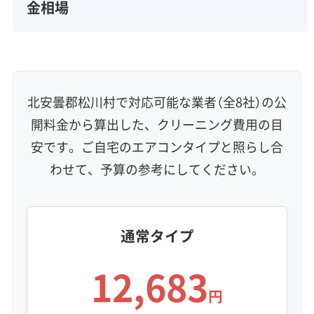
資格保有スタッフ
家庭用エアコン
業務用エアコン
金相場
壁掛け型
天井カセット型
お掃除機能付き
信頼性・安心感 (8)
保証付き
アフターフォロー
女性スタッフ在籍
エコ洗剤使用
アレルギー対策
ハウスダスト除去
北安曇郡松川村で対応可能な業者（全8社）の公
地域密着型
フランチャイズ
開料金から算出した、クリーニング費用の目
利便性・サービス (12)
安です。ご自宅のエアコンタイプと照らし合
わせて、予算の参考にしてください。
定額料金
複数台割引
初回割引
定期メンテナンス
当日予約可能
即日対応可能
24時間対応
土日祝日対応
年末年始対応
防カビ・抗菌
消臭処理
防汚コーティング
通常タイプ
※項目にカーソルを合わせると詳細な説明が表示されます。
12,683
円