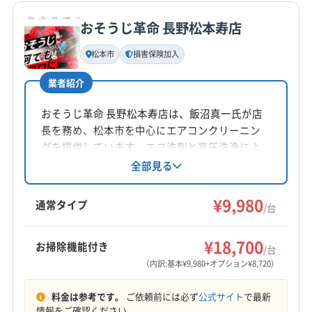
おそうじ革命 長野松本寿店
松本市
損害保険加入
業者紹介
おそうじ革命 長野松本寿店は、飯沼真一氏が店
長を務め、松本市を中心にエアコンクリーニン
グを提供しています。エコ洗剤と高圧洗浄によ
る丁寧な作業が特徴で、土日祝日も対応、防カ
全部見る
ビ・抗菌コーティングも人気です。損害保険に
加入済みです。
¥9,980
通常タイプ
/台
¥18,700
お掃除機能付き
/台
（内訳:基本¥9,980+オプション¥8,720）
料金は参考です。
ご依頼前には必ず
公式サイト
で最新
情報をご確認ください。