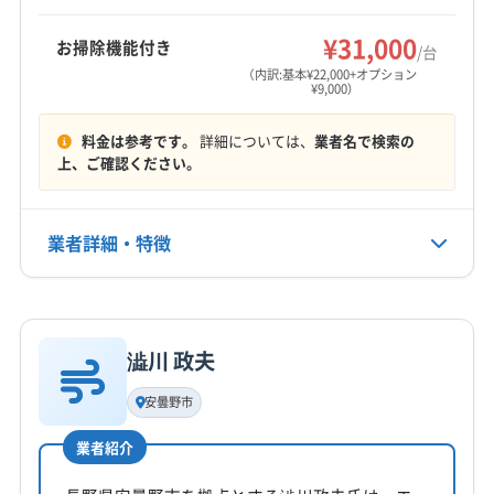
東筑摩郡朝日村
北安曇郡池田町
もっと見る
す。
¥31,000
お掃除機能付き
/台
営業時間
（内訳:基本¥22,000+オプション
¥9,000）
9:00〜20:00
料金は参考です。
詳細については、
業者名で検索の
定休日
上、ご確認ください。
なし
電話番号
業者詳細・特徴
0120-949-148
詳細な料金表
業者情報
特徴
公式HP
公式サイトを見る
澁川 政夫
基本情報
代表者名
安曇野市
松村正男
業者紹介
所在地
長野県駒ヶ根市赤穂497-768