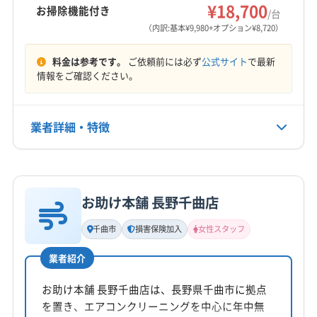
東筑摩郡朝日村
東筑摩郡麻績村
北安曇郡小谷村
¥18,700
お掃除機能付き
/台
営業時間
北安曇郡池田町
北安曇郡白馬村
(新潟県) 糸魚川市
（内訳:基本¥9,980+オプション¥8,720）
9:00〜17:00
料金は参考です。
ご依頼前には必ず
公式サイト
で最新
定休日
情報をご確認ください。
年中無休
業者詳細・特徴
電話番号
非公開
詳細な料金表
業者情報
特徴
公式HP
公式サイトなし
お助け本舗 長野千曲店
基本情報
代表者名
千曲市
損害保険加入
女性スタッフ
山仲芳幸
業者紹介
所在地
長野県松本市波田6653-6
お助け本舗 長野千曲店は、長野県千曲市に拠点
を置き、エアコンクリーニングを中心に年中無