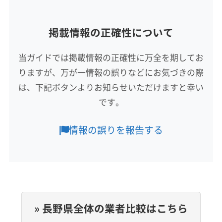
耳塚紳一
北佐久郡御代田町
北佐久郡立科町
公式サイトなし
所在地
掲載情報の正確性について
長野県安曇野市穂高有明1345-1
当ガイドでは掲載情報の正確性に万全を期してお
対応地域
りますが、万が一情報の誤りなどにお気づきの際
北安曇郡松川村
安曇野市
塩尻市
松本市
大町市
は、下記ボタンよりお知らせいただけますと幸い
北安曇郡小谷村
北安曇郡池田町
北安曇郡白馬村
です。
営業時間
9:00〜17:00
情報の誤りを報告する
定休日
年中無休
電話番号
非公開
» 長野県全体の業者比較はこちら
公式HP