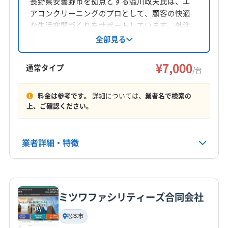
長野県安曇野市を拠点とする澁川政夫氏は、エ
アコンクリーニングのプロとして、顧客の快適
対応地域
な生活空間づくりをサポートしています。外注
北安曇郡松川村
安曇野市
伊那市
塩尻市
岡谷市
なしで、丁寧な作業とコミュニケーションを重
全部見る
視。土日祝日も対応し、エアコン専門知識を活
茅野市
駒ヶ根市
松本市
諏訪市
大町市
長野市
かした確実な清掃が魅力です。
¥7,000
飯田市
下伊那郡阿智村
下伊那郡阿南町
通常タイプ
/台
下伊那郡下條村
下伊那郡喬木村
下伊那郡高森町
もっと見る
下伊那郡根羽村
下伊那郡松川町
下伊那郡泰阜村
料金は参考です。
詳細については、
業者名で検索の
上、ご確認ください。
営業時間
下伊那郡大鹿村
下伊那郡天龍村
下伊那郡売木村
9:00〜17:00
下伊那郡平谷村
下伊那郡豊丘村
上伊那郡宮田村
上伊那郡辰野町
上伊那郡中川村
上伊那郡南箕輪村
業者詳細・特徴
定休日
上伊那郡飯島町
上伊那郡箕輪町
諏訪郡下諏訪町
土・日・祝・年末年始
諏訪郡原村
諏訪郡富士見町
北安曇郡小谷村
詳細な料金表
業者情報
特徴
北安曇郡池田町
北安曇郡白馬村
木曽郡王滝村
電話番号
非公開
木曽郡上松町
木曽郡大桑村
木曽郡南木曽町
ミツワファシリティーズ合同会社
基本情報
木曽郡木曽町
木曽郡木祖村
代表者名
松本市
公式HP
澁川政夫