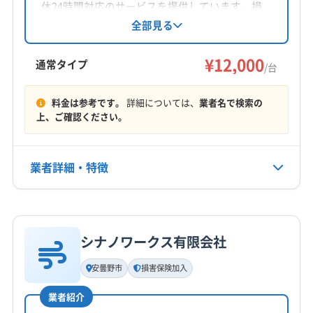
対応地域
休24時間対応のサービスを提供しています。損
北安曇郡松川村
安曇野市
伊那市
塩尻市
岡谷市
害保険加入済みで、仕上がりに不満がある場合
全部見る
は無料で追加対応。女性スタッフの同行も可能
茅野市
駒ヶ根市
佐久市
小諸市
松本市
上田市
です。古物商許可や狩猟免許も保有し、幅広い
¥12,000
諏訪市
須坂市
千曲市
大町市
中野市
長野市
通常タイプ
/台
ニーズに対応します。
東御市
飯山市
飯田市
下伊那郡阿智村
もっと見る
下伊那郡阿南町
下伊那郡下條村
下伊那郡喬木村
料金は参考です。
詳細については、
業者名で検索の
上、ご確認ください。
営業時間
下伊那郡高森町
下伊那郡根羽村
下伊那郡松川町
10:00〜20:00
下伊那郡泰阜村
下伊那郡大鹿村
下伊那郡天龍村
下伊那郡売木村
下伊那郡平谷村
下伊那郡豊丘村
業者詳細・特徴
定休日
下高井郡山ノ内町
下高井郡木島平村
下高井郡野沢温泉村
なし
下水内郡栄村
小県郡青木村
小県郡長和町
詳細な料金表
業者情報
特徴
上伊那郡宮田村
上伊那郡辰野町
上伊那郡中川村
電話番号
0120-547-343
上伊那郡南箕輪村
上伊那郡飯島町
上伊那郡箕輪町
シナノワークス有限会社
基本情報
上高井郡高山村
上高井郡小布施町
上水内郡小川村
代表者名
安曇野市
損害保険加入
公式HP
矢島
上水内郡信濃町
上水内郡飯綱町
埴科郡坂城町
公式サイトを見る
諏訪郡下諏訪町
諏訪郡原村
諏訪郡富士見町
業者紹介
所在地