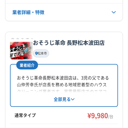
上伊那郡宮田村
上伊那郡辰野町
上伊那郡中川村
電話番号
業者詳細・特徴
0263-87-3312
上伊那郡南箕輪村
上伊那郡飯島町
上伊那郡箕輪町
上高井郡高山村
上高井郡小布施町
上水内郡小川村
詳細な料金表
業者情報
特徴
公式HP
上水内郡信濃町
上水内郡飯綱町
埴科郡坂城町
公式サイトを見る
諏訪郡下諏訪町
諏訪郡原村
諏訪郡富士見町
おそうじ革命 長野松本波田店
基本情報
東筑摩郡山形村
東筑摩郡生坂村
東筑摩郡筑北村
代表者名
松本市
東筑摩郡朝日村
東筑摩郡麻績村
南佐久郡佐久穂町
今村誠剛
南佐久郡小海町
南佐久郡川上村
南佐久郡南相木村
業者紹介
所在地
南佐久郡南牧村
南佐久郡北相木村
北安曇郡小谷村
長野県大町市
おそうじ革命長野松本波田店は、3児の父である
北安曇郡池田町
北安曇郡白馬村
北佐久郡軽井沢町
山仲芳幸氏が店長を務める地域密着型のハウス
北佐久郡御代田町
北佐久郡立科町
木曽郡王滝村
対応地域
クリーニング業者です。家電量販店でのエアコ
木曽郡上松町
木曽郡大桑村
木曽郡南木曽町
北安曇郡松川村
安曇野市
塩尻市
岡谷市
佐久市
ン担当経験を活かし、エアコンクリーニングに
全部見る
木曽郡木曽町
木曽郡木祖村
力を入れています。損害補償加入済みで、クレ
松本市
上田市
諏訪市
千曲市
大町市
長野市
ジットカードやPayPayでの支払いが可能です。
¥9,980
諏訪郡下諏訪町
諏訪郡原村
諏訪郡富士見町
通常タイプ
/台
営業時間外や対応地域外でも相談に応じていま
東筑摩郡山形村
東筑摩郡生坂村
東筑摩郡筑北村
もっと見る
す。