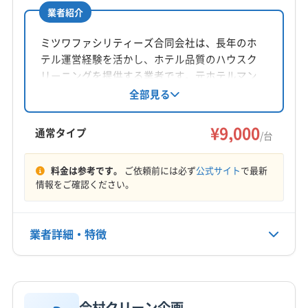
公式サイトなし
業者紹介
所在地
長野県安曇野市三郷明盛2028-2 メゾン三郷2 号棟303
ミツワファシリティーズ合同会社は、長年のホ
テル運営経験を活かし、ホテル品質のハウスク
対応地域
リーニングを提供する業者です。元ホテルマン
北安曇郡松川村
安曇野市
塩尻市
松本市
大町市
指導の経験豊富なスタッフが、丁寧な作業と安
全部見る
心のサポートで、エアコン内部の汚れを徹底的
北安曇郡小谷村
北安曇郡池田町
北安曇郡白馬村
に除去。消臭抗菌コートや室外機洗浄などのオ
¥9,000
通常タイプ
/台
プションも充実しています。
営業時間
9:00〜18:00
料金は参考です。
ご依頼前には必ず
公式サイト
で最新
情報をご確認ください。
定休日
なし
業者詳細・特徴
電話番号
非公開
詳細な料金表
業者情報
特徴
公式HP
今村クリーン企画