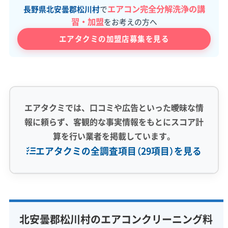
エアコン完全分解洗浄の講
長野県北安曇郡松川村
で
習・加盟
をお考えの方へ
エアタクミの加盟店募集を見る
エアタクミでは、口コミや広告といった曖昧な情
報に頼らず、客観的な事実情報をもとにスコア計
算を行い業者を掲載しています。
エアタクミの全調査項目（29項目）を見る
専門性・技術力 (9)
完全分解洗浄
部分クリーニング
実績10年以上
北安曇郡松川村のエアコンクリーニング料