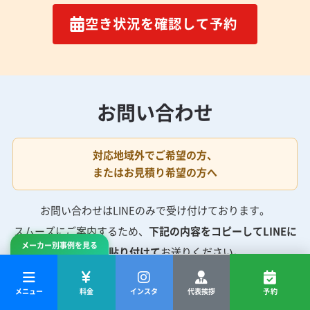
空き状況を確認して予約
お問い合わせ
対応地域外でご希望の方、
またはお見積り希望の方へ
お問い合わせはLINEのみで受け付けております。
スムーズにご案内するため、
下記の内容をコピーしてLINEに
メーカー別事例を見る
そのまま貼り付けて
お送りください。
メニュー
料金
インスタ
代表挨拶
予約
LINEの一通目にお送りいただく内容