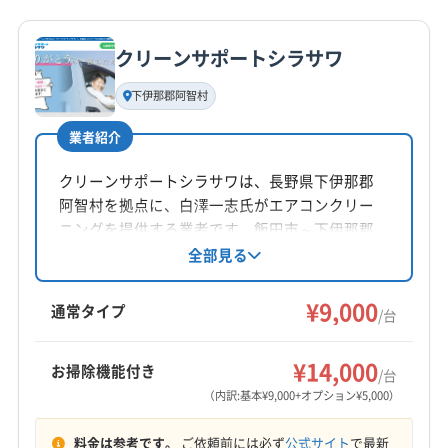
上高井郡小布施町
上水内郡小川村
上水内郡信濃町
詳細な料金表
業者情報
特徴
公式HP
上水内郡飯綱町
埴科郡坂城町
諏訪郡下諏訪町
公式サイトを見る
クリーンサポートシラサワ
諏訪郡原村
諏訪郡富士見町
東筑摩郡山形村
基本情報
代表者名
東筑摩郡生坂村
東筑摩郡筑北村
東筑摩郡朝日村
下伊那郡阿智村
山仲芳幸
東筑摩郡麻績村
南佐久郡佐久穂町
南佐久郡小海町
業者紹介
南佐久郡川上村
南佐久郡南相木村
南佐久郡南牧村
所在地
南佐久郡北相木村
北安曇郡小谷村
北安曇郡松川村
長野県松本市波田6653-6
クリーンサポートシラサワは、長野県下伊那郡
北安曇郡池田町
北安曇郡白馬村
北佐久郡軽井沢町
阿智村を拠点に、白澤一志氏がエアコンクリー
対応地域
北佐久郡御代田町
北佐久郡立科町
木曽郡王滝村
ニングを提供する業者です。飯田市～下伊那郡
下伊那郡天龍村
安曇野市
伊那市
塩尻市
岡谷市
区を中心に活動し、土日祝日も対応可能。防カ
全部見る
木曽郡上松町
木曽郡大桑村
木曽郡南木曽町
ビ・抗菌コーティングも施し、丁寧に作業しま
茅野市
駒ヶ根市
佐久市
小諸市
松本市
上田市
木曽郡木曽町
木曽郡木祖村
す。複数台割引やオプションも充実。年中無休
¥9,000
諏訪市
須坂市
千曲市
大町市
中野市
長野市
通常タイプ
/台
で、地域の快適な生活をサポートしています。
東御市
飯山市
飯田市
下伊那郡阿智村
もっと見る
下伊那郡阿南町
下伊那郡下條村
下伊那郡喬木村
¥14,000
お掃除機能付き
/台
営業時間
下伊那郡高森町
下伊那郡根羽村
下伊那郡松川町
（内訳:基本¥9,000+オプション¥5,000）
10:00〜20:00
下伊那郡泰阜村
下伊那郡大鹿村
下伊那郡売木村
料金は参考です。
ご依頼前には必ず
公式サイト
で最新
下伊那郡平谷村
下伊那郡豊丘村
下高井郡山ノ内町