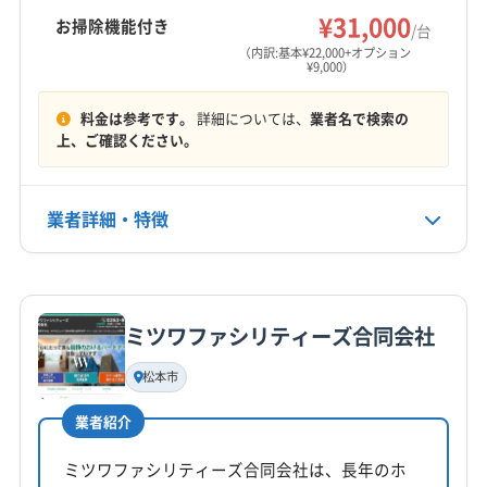
す。
下伊那郡泰阜村
下伊那郡大鹿村
下伊那郡売木村
¥31,000
お掃除機能付き
/台
営業時間
下伊那郡平谷村
下伊那郡豊丘村
（内訳:基本¥22,000+オプション
¥9,000）
8:00〜18:00
料金は参考です。
詳細については、
業者名で検索の
定休日
上、ご確認ください。
なし
電話番号
業者詳細・特徴
090-7723-0107
詳細な料金表
業者情報
特徴
公式HP
公式サイトを見る
ミツワファシリティーズ合同会社
基本情報
代表者名
松本市
松村正男
業者紹介
所在地
長野県駒ヶ根市赤穂497-768
ミツワファシリティーズ合同会社は、長年のホ