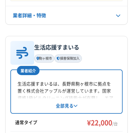
業者詳細・特徴
詳細な料金表
業者情報
特徴
生活応援すまいる
基本情報
代表者名
駒ヶ根市
損害保険加入
寺沢詠一
業者紹介
所在地
長野県塩尻市
生活応援すまいるは、長野県駒ヶ根市に拠点を
置く株式会社アップルが運営しています。国家
対応地域
資格1級ビルクリーニング技能士が在籍し、エア
下伊那郡天龍村
安曇野市
伊那市
塩尻市
岡谷市
コンクリーニングを提供。損害保険加入済み
全部見る
で、万が一の時も安心です。清掃には自社開発
駒ヶ根市
松本市
諏訪市
大町市
下伊那郡阿智村
のマイナスイオン水を使用。メッセージ対応
¥22,000
下伊那郡阿南町
下伊那郡下條村
下伊那郡喬木村
通常タイプ
/台
で、最初から最後まで記録が残る点も特徴で
下伊那郡高森町
下伊那郡根羽村
下伊那郡松川町
もっと見る