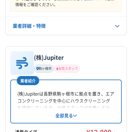
定休日
情報をご確認ください。
下高井郡木島平村
下高井郡野沢温泉村
下水内郡栄村
なし
小県郡青木村
小県郡長和町
上伊那郡宮田村
上伊那郡辰野町
上伊那郡中川村
上伊那郡南箕輪村
業者詳細・特徴
電話番号
0120-547-343
上伊那郡飯島町
上伊那郡箕輪町
上高井郡高山村
上高井郡小布施町
上水内郡小川村
上水内郡信濃町
詳細な料金表
業者情報
特徴
公式HP
上水内郡飯綱町
埴科郡坂城町
諏訪郡下諏訪町
公式サイトを見る
(株)Jupiter
諏訪郡原村
諏訪郡富士見町
東筑摩郡山形村
基本情報
代表者名
東筑摩郡生坂村
東筑摩郡筑北村
東筑摩郡朝日村
駒ヶ根市
女性スタッフ
白澤一志
東筑摩郡麻績村
南佐久郡佐久穂町
南佐久郡小海町
業者紹介
南佐久郡川上村
南佐久郡南相木村
南佐久郡南牧村
所在地
南佐久郡北相木村
北安曇郡小谷村
北安曇郡松川村
長野県下伊那郡阿智村春日2891
(株)Jupiterは長野県駒ヶ根市に拠点を置き、エア
北安曇郡池田町
北安曇郡白馬村
北佐久郡軽井沢町
コンクリーニングを中心にハウスクリーニング
対応地域
北佐久郡御代田町
北佐久郡立科町
木曽郡王滝村
を提供しています。女性スタッフが在籍してお
下伊那郡天龍村
伊那市
駒ヶ根市
飯田市
り、営業時間外の相談も可能です。防カビ・抗
全部見る
木曽郡上松町
木曽郡大桑村
木曽郡南木曽町
菌コーティングにも対応。丁寧な作業で快適な
下伊那郡阿智村
下伊那郡阿南町
下伊那郡下條村
木曽郡木曽町
木曽郡木祖村
(岐阜県) 高山市
空間作りをサポートしています。
下伊那郡喬木村
下伊那郡高森町
下伊那郡根羽村
(岐阜県) 飛騨市