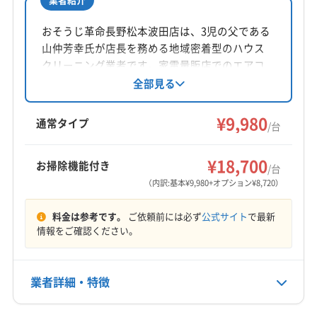
所在地
長野県松本市鎌田1丁目2-20 レジデンス西松本101
おそうじ革命長野松本波田店は、3児の父である
山仲芳幸氏が店長を務める地域密着型のハウス
対応地域
クリーニング業者です。家電量販店でのエアコ
下伊那郡天龍村
安曇野市
伊那市
塩尻市
岡谷市
ン担当経験を活かし、エアコンクリーニングに
全部見る
力を入れています。損害補償加入済みで、クレ
茅野市
駒ヶ根市
佐久市
小諸市
松本市
上田市
ジットカードやPayPayでの支払いが可能です。
¥9,980
諏訪市
須坂市
千曲市
大町市
中野市
長野市
通常タイプ
/台
営業時間外や対応地域外でも相談に応じていま
東御市
飯山市
飯田市
下伊那郡阿智村
もっと見る
す。
下伊那郡阿南町
下伊那郡下條村
下伊那郡喬木村
¥18,700
お掃除機能付き
/台
営業時間
下伊那郡高森町
下伊那郡根羽村
下伊那郡松川町
（内訳:基本¥9,980+オプション¥8,720）
10:00〜17:00
下伊那郡泰阜村
下伊那郡大鹿村
下伊那郡売木村
料金は参考です。
ご依頼前には必ず
公式サイト
で最新
下伊那郡平谷村
下伊那郡豊丘村
下高井郡山ノ内町
定休日
情報をご確認ください。
下高井郡木島平村
下高井郡野沢温泉村
下水内郡栄村
不定休
小県郡青木村
小県郡長和町
上伊那郡宮田村
上伊那郡辰野町
上伊那郡中川村
上伊那郡南箕輪村
業者詳細・特徴
電話番号
0263-87-3312
上伊那郡飯島町
上伊那郡箕輪町
上高井郡高山村