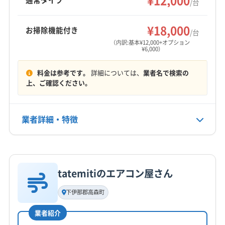
¥12,000
通常タイプ
/台
下伊那郡松川町
下伊那郡泰阜村
下伊那郡大鹿村
もっと見る
下伊那郡売木村
下伊那郡平谷村
下伊那郡豊丘村
¥18,000
お掃除機能付き
/台
営業時間
上伊那郡宮田村
上伊那郡辰野町
上伊那郡中川村
（内訳:基本¥12,000+オプション
¥6,000）
8:00〜17:00
上伊那郡南箕輪村
上伊那郡飯島町
上伊那郡箕輪町
料金は参考です。
詳細については、
業者名で検索の
定休日
上、ご確認ください。
なし
電話番号
業者詳細・特徴
非公開
詳細な料金表
業者情報
特徴
公式HP
公式サイトを見る
tatemitiのエアコン屋さん
基本情報
代表者名
下伊那郡高森町
北原忠幸
業者紹介
所在地