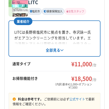
LITC
塩尻市
損害保険加入
女性スタッフ
業者紹介
LITCは長野県塩尻市に拠点を置き、寺沢詠一氏
がエアコンクリーニングを担当しています。エ
コ洗剤とアルカリ電解水を使用し、女性スタッ
フ同行も可能。損害保険加入済みで安心です。
全部見る
丁寧な作業報告とアフターフォローで快適な空
間を提供します。
¥11,000
通常タイプ
/台
¥18,500
お掃除機能付き
/台
（内訳:基本¥11,000+オプション
¥7,500）
料金は参考です。
ご依頼前には必ず
公式サイト
で最新
情報をご確認ください。