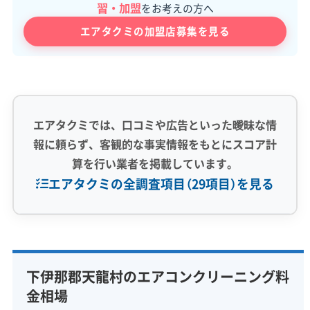
習・加盟
をお考えの方へ
エアタクミの加盟店募集を見る
エアタクミでは、口コミや広告といった曖昧な情
報に頼らず、客観的な事実情報をもとにスコア計
算を行い業者を掲載しています。
エアタクミの全調査項目（29項目）を見る
専門性・技術力 (9)
完全分解洗浄
部分クリーニング
実績10年以上
下伊那郡天龍村のエアコンクリーニング料
資格保有スタッフ
家庭用エアコン
業務用エアコン
金相場