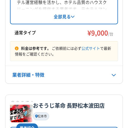
テル運営経験を活かし、ホテル品質のハウスク
対応地域
リーニングを提供する業者です。元ホテルマン
下伊那郡天龍村
安曇野市
伊那市
塩尻市
岡谷市
指導の経験豊富なスタッフが、丁寧な作業と安
全部見る
心のサポートで、エアコン内部の汚れを徹底的
茅野市
駒ヶ根市
松本市
諏訪市
大町市
長野市
に除去。消臭抗菌コートや室外機洗浄などのオ
¥9,000
飯田市
下伊那郡阿智村
下伊那郡阿南町
通常タイプ
/台
プションも充実しています。
下伊那郡下條村
下伊那郡喬木村
下伊那郡高森町
もっと見る
下伊那郡根羽村
下伊那郡松川町
下伊那郡泰阜村
料金は参考です。
ご依頼前には必ず
公式サイト
で最新
情報をご確認ください。
営業時間
下伊那郡大鹿村
下伊那郡売木村
下伊那郡平谷村
9:00〜17:00
下伊那郡豊丘村
上伊那郡宮田村
上伊那郡辰野町
上伊那郡中川村
上伊那郡南箕輪村
上伊那郡飯島町
業者詳細・特徴
定休日
上伊那郡箕輪町
諏訪郡下諏訪町
諏訪郡原村
土・日・祝・年末年始
諏訪郡富士見町
北安曇郡小谷村
北安曇郡松川村
詳細な料金表
業者情報
特徴
北安曇郡池田町
北安曇郡白馬村
木曽郡王滝村
電話番号
非公開
木曽郡上松町
木曽郡大桑村
木曽郡南木曽町
おそうじ革命 長野松本波田店
基本情報
木曽郡木曽町
木曽郡木祖村
代表者名
松本市
公式HP
田村嘉章
公式サイトなし
業者紹介