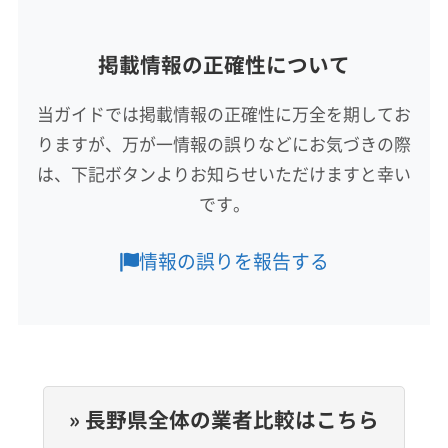
三石宏幸
公式サイトなし
所在地
掲載情報の正確性について
長野県下伊那郡高森町山吹594
当ガイドでは掲載情報の正確性に万全を期してお
対応地域
りますが、万が一情報の誤りなどにお気づきの際
下伊那郡天龍村
塩尻市
茅野市
飯田市
は、下記ボタンよりお知らせいただけますと幸い
下伊那郡阿智村
下伊那郡阿南町
下伊那郡下條村
です。
下伊那郡喬木村
下伊那郡高森町
下伊那郡根羽村
下伊那郡松川町
下伊那郡泰阜村
下伊那郡大鹿村
もっと見る
情報の誤りを報告する
下伊那郡売木村
下伊那郡平谷村
下伊那郡豊丘村
営業時間
上伊那郡宮田村
上伊那郡辰野町
上伊那郡中川村
8:00〜17:00
上伊那郡南箕輪村
上伊那郡飯島町
上伊那郡箕輪町
定休日
不定休
» 長野県全体の業者比較はこちら
電話番号