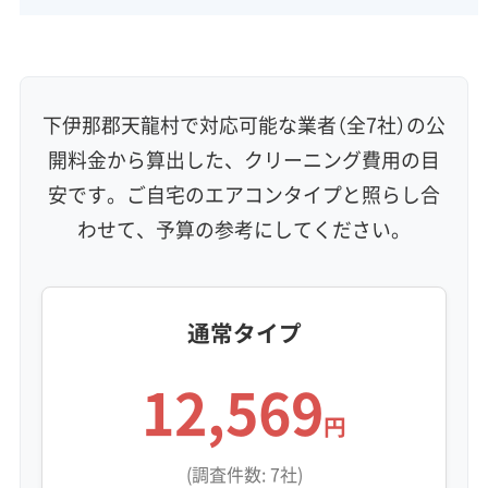
壁掛け型
天井カセット型
お掃除機能付き
信頼性・安心感 (8)
保証付き
アフターフォロー
女性スタッフ在籍
エコ洗剤使用
アレルギー対策
ハウスダスト除去
下伊那郡天龍村で対応可能な業者（全7社）の公
地域密着型
フランチャイズ
開料金から算出した、クリーニング費用の目
利便性・サービス (12)
安です。ご自宅のエアコンタイプと照らし合
わせて、予算の参考にしてください。
定額料金
複数台割引
初回割引
定期メンテナンス
当日予約可能
即日対応可能
24時間対応
土日祝日対応
年末年始対応
防カビ・抗菌
消臭処理
防汚コーティング
通常タイプ
※項目にカーソルを合わせると詳細な説明が表示されます。
12,569
円
(調査件数: 7社)