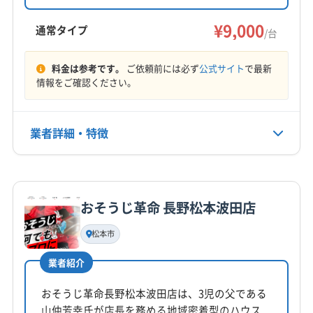
心のサポートで、エアコン内部の汚れを徹底的
茅野市
駒ヶ根市
松本市
上田市
諏訪市
長野市
に除去。消臭抗菌コートや室外機洗浄などのオ
¥9,000
飯田市
下伊那郡高森町
下伊那郡松川町
通常タイプ
/台
プションも充実しています。
下伊那郡豊丘村
上伊那郡宮田村
上伊那郡辰野町
もっと見る
上伊那郡中川村
上伊那郡南箕輪村
上伊那郡飯島町
料金は参考です。
ご依頼前には必ず
公式サイト
で最新
情報をご確認ください。
営業時間
上伊那郡箕輪町
9:00〜16:00
業者詳細・特徴
定休日
土・日・祝
詳細な料金表
業者情報
特徴
電話番号
0265-82-3520
おそうじ革命 長野松本波田店
基本情報
代表者名
松本市
公式HP
田村嘉章
公式サイトを見る
業者紹介
所在地
長野県松本市鎌田1丁目2-20 レジデンス西松本101
おそうじ革命長野松本波田店は、3児の父である
山仲芳幸氏が店長を務める地域密着型のハウス