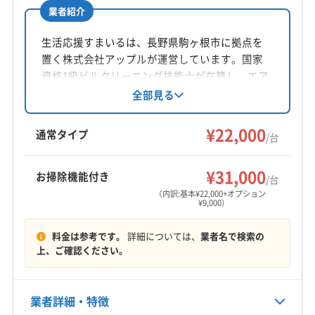
業者紹介
所在地
岐阜県多治見市
生活応援すまいるは、長野県駒ヶ根市に拠点を
置く株式会社アップルが運営しています。国家
対応地域
資格1級ビルクリーニング技能士が在籍し、エア
下伊那郡喬木村
飯田市
下伊那郡阿智村
コンクリーニングを提供。損害保険加入済み
全部見る
で、万が一の時も安心です。清掃には自社開発
下伊那郡高森町
下伊那郡根羽村
下伊那郡松川町
のマイナスイオン水を使用。メッセージ対応
¥22,000
下伊那郡平谷村
木曽郡南木曽町
(岐阜県) 羽島郡笠松町
通常タイプ
/台
で、最初から最後まで記録が残る点も特徴で
(岐阜県) 羽島郡岐南町
(岐阜県) 羽島市
もっと見る
す。
(岐阜県) 加茂郡坂祝町
(岐阜県) 加茂郡七宗町
¥31,000
お掃除機能付き
/台
営業時間
(岐阜県) 加茂郡川辺町
(岐阜県) 加茂郡東白川村
（内訳:基本¥22,000+オプション
¥9,000）
9:00〜18:00
(岐阜県) 加茂郡白川町
(岐阜県) 加茂郡八百津町
(岐阜県) 加茂郡富加町
(岐阜県) 可児郡御嵩町
料金は参考です。
詳細については、
業者名で検索の
定休日
(岐阜県) 可児市
(岐阜県) 各務原市
(岐阜県) 関市
上、ご確認ください。
不明
(岐阜県) 岐阜市
(岐阜県) 恵那市
(岐阜県) 瑞穂市
(岐阜県) 瑞浪市
(岐阜県) 多治見市
(岐阜県) 中津川市
電話番号
業者詳細・特徴
非公開
(岐阜県) 土岐市
(岐阜県) 美濃加茂市
(岐阜県) 美濃市