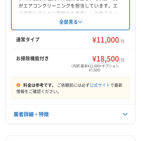
がエアコンクリーニングを担当しています。エ
コ洗剤とアルカリ電解水を使用し、女性スタッ
フ同行も可能。損害保険加入済みで安心です。
全部見る
丁寧な作業報告とアフターフォローで快適な空
間を提供します。
¥11,000
通常タイプ
/台
¥18,500
お掃除機能付き
/台
（内訳:基本¥11,000+オプション
¥7,500）
料金は参考です。
ご依頼前には必ず
公式サイト
で最新
情報をご確認ください。
業者詳細・特徴
詳細な料金表
業者情報
特徴