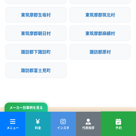
東筑摩郡生坂村
東筑摩郡筑北村
東筑摩郡朝日村
東筑摩郡麻績村
諏訪郡下諏訪町
諏訪郡原村
諏訪郡富士見町
メーカー別事例を見る
ご予約
メニュー
料金
インスタ
代表挨拶
予約