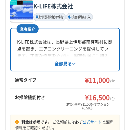
K-LIFE株式会社
基本情報
代表者名
上伊那郡南箕輪村
損害保険加入
寺沢詠一
業者紹介
所在地
長野県塩尻市
K-LIFE株式会社は、長野県上伊那郡南箕輪村に拠
点を置き、エアコンクリーニングを提供してい
対応地域
ます。丁寧な作業を心がけ、損害保険にも加入
下伊那郡喬木村
安曇野市
伊那市
塩尻市
岡谷市
済み。営業時間外や対応地域外の相談も可能で
全部見る
す。基本料金11,000円からで、複数台割引や、お
駒ヶ根市
松本市
諏訪市
大町市
下伊那郡阿智村
掃除機能付きエアコン、消臭抗菌コート、室外
¥11,000
下伊那郡阿南町
下伊那郡下條村
下伊那郡高森町
通常タイプ
/台
機洗浄などのオプションも用意されています。
下伊那郡根羽村
下伊那郡松川町
下伊那郡泰阜村
もっと見る
下伊那郡大鹿村
下伊那郡天龍村
下伊那郡売木村
¥16,500
お掃除機能付き
/台
営業時間
下伊那郡平谷村
下伊那郡豊丘村
（内訳:基本¥11,000+オプション
¥5,500）
8:00〜18:00
料金は参考です。
ご依頼前には必ず
公式サイト
で最新
定休日
情報をご確認ください。