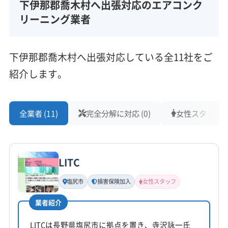
下伊那郡喬木村へ出張対応のエアコンク
リーニング業者
下伊那郡喬木村へ出張対応している全11社をご
紹介します。
全業者 (11)
完全分解に対応 (0)
女性スタッフ在籍
LITC
塩尻市
損害保険加入
女性スタッフ
業者紹介
LITCは長野県塩尻市に拠点を置き、寺沢詠一氏