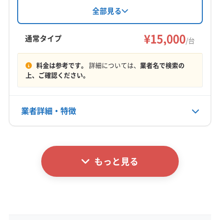
下伊那郡喬木村
伊那市
駒ヶ根市
飯田市
れも全分解洗浄で徹底除去。土日祝日も対応可
全部見る
能です(要相談)。対応エリアは茅野市、飯田市な
下伊那郡阿智村
下伊那郡阿南町
下伊那郡下條村
ど長野県内です。
¥15,000
下伊那郡高森町
下伊那郡根羽村
下伊那郡松川町
通常タイプ
/台
下伊那郡泰阜村
下伊那郡大鹿村
下伊那郡天龍村
もっと見る
下伊那郡売木村
下伊那郡平谷村
下伊那郡豊丘村
料金は参考です。
詳細については、
業者名で検索の
上、ご確認ください。
営業時間
上伊那郡宮田村
上伊那郡辰野町
上伊那郡中川村
8:00〜18:00
上伊那郡南箕輪村
上伊那郡飯島町
上伊那郡箕輪町
業者詳細・特徴
定休日
日
詳細な料金表
業者情報
特徴
電話番号
非公開
もっと見る
基本情報
代表者名
公式HP
三石宏幸
公式サイトなし
所在地