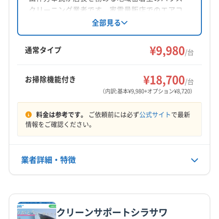
対応地域
クリーニング業者です。家電量販店でのエアコ
下伊那郡喬木村
安曇野市
伊那市
塩尻市
岡谷市
ン担当経験を活かし、エアコンクリーニングに
全部見る
力を入れています。損害補償加入済みで、クレ
茅野市
駒ヶ根市
佐久市
小諸市
松本市
上田市
ジットカードやPayPayでの支払いが可能です。
¥9,980
諏訪市
須坂市
千曲市
大町市
中野市
長野市
通常タイプ
/台
営業時間外や対応地域外でも相談に応じていま
東御市
飯山市
飯田市
下伊那郡阿智村
もっと見る
す。
下伊那郡阿南町
下伊那郡下條村
下伊那郡高森町
¥18,700
お掃除機能付き
/台
営業時間
下伊那郡根羽村
下伊那郡松川町
下伊那郡泰阜村
（内訳:基本¥9,980+オプション¥8,720）
10:00〜17:00
下伊那郡大鹿村
下伊那郡天龍村
下伊那郡売木村
料金は参考です。
ご依頼前には必ず
公式サイト
で最新
下伊那郡平谷村
下伊那郡豊丘村
下高井郡山ノ内町
定休日
情報をご確認ください。
下高井郡木島平村
下高井郡野沢温泉村
下水内郡栄村
不定休
小県郡青木村
小県郡長和町
上伊那郡宮田村
上伊那郡辰野町
上伊那郡中川村
上伊那郡南箕輪村
業者詳細・特徴
電話番号
0263-87-3312
上伊那郡飯島町
上伊那郡箕輪町
上高井郡高山村
上高井郡小布施町
上水内郡小川村
上水内郡信濃町
詳細な料金表
業者情報
特徴
公式HP
上水内郡飯綱町
埴科郡坂城町
諏訪郡下諏訪町
公式サイトを見る
クリーンサポートシラサワ
諏訪郡原村
諏訪郡富士見町
東筑摩郡山形村
基本情報