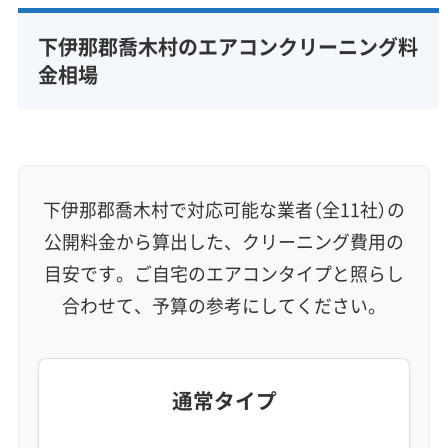
完全分解洗浄
部分クリーニング
実績10年以上
下伊那郡喬木村のエアコンクリーニング料
資格保有スタッフ
家庭用エアコン
業務用エアコン
金相場
壁掛け型
天井カセット型
お掃除機能付き
信頼性・安心感 (8)
保証付き
アフターフォロー
女性スタッフ在籍
エコ洗剤使用
アレルギー対策
ハウスダスト除去
下伊那郡喬木村で対応可能な業者（全11社）の
地域密着型
フランチャイズ
公開料金から算出した、クリーニング費用の
利便性・サービス (12)
目安です。ご自宅のエアコンタイプと照らし
合わせて、予算の参考にしてください。
定額料金
複数台割引
初回割引
定期メンテナンス
当日予約可能
即日対応可能
24時間対応
土日祝日対応
年末年始対応
防カビ・抗菌
消臭処理
防汚コーティング
通常タイプ
※項目にカーソルを合わせると詳細な説明が表示されます。