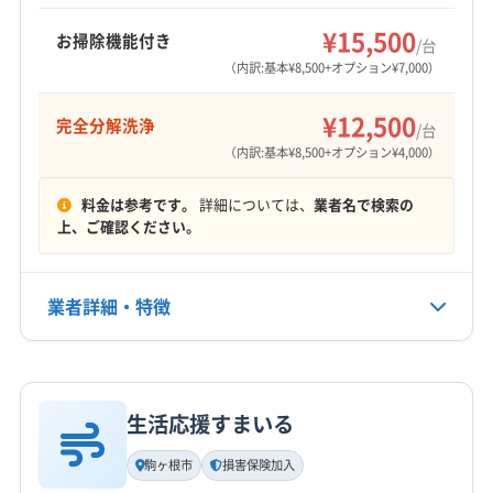
もっと見る
も利用できます。
¥15,500
お掃除機能付き
/台
営業時間
（内訳:基本¥8,500+オプション¥7,000）
9:00〜15:00
¥12,500
完全分解洗浄
/台
定休日
（内訳:基本¥8,500+オプション¥4,000）
不定休
料金は参考です。
詳細については、
業者名で検索の
電話番号
上、ご確認ください。
非公開
公式HP
業者詳細・特徴
公式サイトを見る
詳細な料金表
業者情報
特徴
生活応援すまいる
基本情報
代表者名
駒ヶ根市
損害保険加入
尾藤泰啓