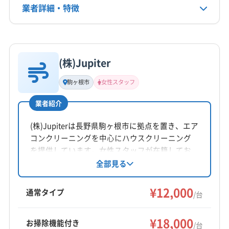
上伊那郡辰野町
上伊那郡中川村
上伊那郡南箕輪村
業者詳細・特徴
電話番号
0120-547-343
上伊那郡飯島町
上伊那郡箕輪町
上高井郡高山村
上高井郡小布施町
上水内郡小川村
上水内郡信濃町
詳細な料金表
業者情報
特徴
公式HP
上水内郡飯綱町
埴科郡坂城町
諏訪郡下諏訪町
公式サイトを見る
(株)Jupiter
諏訪郡原村
諏訪郡富士見町
東筑摩郡山形村
基本情報
代表者名
東筑摩郡生坂村
東筑摩郡筑北村
東筑摩郡朝日村
駒ヶ根市
女性スタッフ
白澤一志
東筑摩郡麻績村
南佐久郡佐久穂町
南佐久郡小海町
業者紹介
南佐久郡川上村
南佐久郡南相木村
南佐久郡南牧村
所在地
南佐久郡北相木村
北安曇郡小谷村
北安曇郡松川村
長野県下伊那郡阿智村春日2891
(株)Jupiterは長野県駒ヶ根市に拠点を置き、エア
北安曇郡池田町
北安曇郡白馬村
北佐久郡軽井沢町
コンクリーニングを中心にハウスクリーニング
対応地域
北佐久郡御代田町
北佐久郡立科町
木曽郡王滝村
を提供しています。女性スタッフが在籍してお
下伊那郡喬木村
伊那市
駒ヶ根市
飯田市
り、営業時間外の相談も可能です。防カビ・抗
全部見る
木曽郡上松町
木曽郡大桑村
木曽郡南木曽町
菌コーティングにも対応。丁寧な作業で快適な
下伊那郡阿智村
下伊那郡阿南町
下伊那郡下條村
木曽郡木曽町
木曽郡木祖村
(岐阜県) 高山市
空間作りをサポートしています。
¥12,000
下伊那郡高森町
下伊那郡根羽村
下伊那郡松川町
通常タイプ
(岐阜県) 飛騨市
/台
下伊那郡泰阜村
下伊那郡大鹿村
下伊那郡天龍村
もっと見る
下伊那郡売木村
下伊那郡平谷村
下伊那郡豊丘村
¥18,000
お掃除機能付き
/台