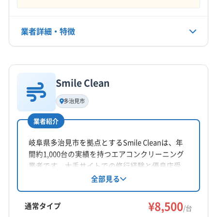
なし
電話番号
業者詳細・特徴
090-7723-0107
詳細な料金表
業者情報
特徴
公式HP
公式サイトを見る
Smile Clean
基本情報
代表者名
多治見市
北沢建
業者紹介
所在地
長野県上伊那郡南箕輪村7483-2
岐阜県多治見市を拠点とするSmile Cleanは、年
間約1,000台の実績を持つエアコンクリーニング
対応地域
業者です。大手サイトでの修行経験と優良店受
下伊那郡喬木村
伊那市
駒ヶ根市
飯田市
賞歴を活かし、親切丁寧な対応と、エコ洗剤や
全部見る
次亜塩素酸など要望に沿った洗剤選びが可能で
下伊那郡高森町
下伊那郡松川町
下伊那郡豊丘村
す。グループホームや病院など法人顧客にも対
¥8,500
上伊那郡宮田村
上伊那郡辰野町
上伊那郡中川村
通常タイプ
/台
応。オプションで室外機洗浄や消臭抗菌コート
上伊那郡南箕輪村
上伊那郡飯島町
上伊那郡箕輪町