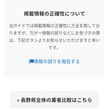
長野県下伊那郡高森町山吹594
掲載情報の正確性について
対応地域
下伊那郡喬木村
塩尻市
茅野市
飯田市
当ガイドでは掲載情報の正確性に万全を期してお
下伊那郡阿智村
下伊那郡阿南町
下伊那郡下條村
りますが、万が一情報の誤りなどにお気づきの際
下伊那郡高森町
下伊那郡根羽村
下伊那郡松川町
下伊那郡泰阜村
下伊那郡大鹿村
下伊那郡天龍村
は、下記ボタンよりお知らせいただけますと幸い
もっと見る
下伊那郡売木村
下伊那郡平谷村
下伊那郡豊丘村
です。
営業時間
上伊那郡宮田村
上伊那郡辰野町
上伊那郡中川村
8:00〜17:00
上伊那郡南箕輪村
上伊那郡飯島町
上伊那郡箕輪町
情報の誤りを報告する
定休日
不定休
電話番号
非公開
» 長野県全体の業者比較はこちら
公式HP