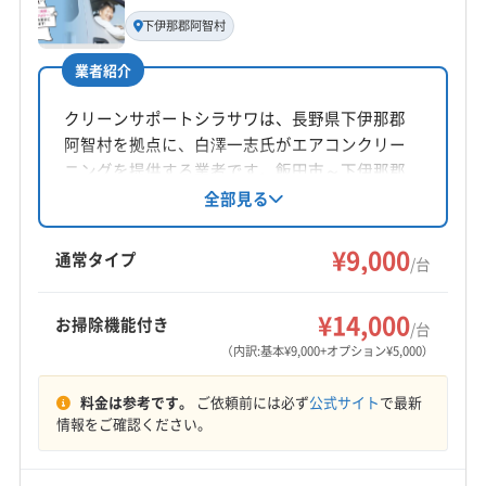
代表者名
東筑摩郡生坂村
東筑摩郡筑北村
東筑摩郡朝日村
下伊那郡阿智村
山仲芳幸
東筑摩郡麻績村
南佐久郡佐久穂町
南佐久郡小海町
業者紹介
南佐久郡川上村
南佐久郡南相木村
南佐久郡南牧村
所在地
南佐久郡北相木村
北安曇郡小谷村
北安曇郡松川村
長野県松本市波田6653-6
クリーンサポートシラサワは、長野県下伊那郡
北安曇郡池田町
北安曇郡白馬村
北佐久郡軽井沢町
阿智村を拠点に、白澤一志氏がエアコンクリー
対応地域
北佐久郡御代田町
北佐久郡立科町
木曽郡王滝村
ニングを提供する業者です。飯田市～下伊那郡
下伊那郡喬木村
安曇野市
伊那市
塩尻市
岡谷市
区を中心に活動し、土日祝日も対応可能。防カ
全部見る
木曽郡上松町
木曽郡大桑村
木曽郡南木曽町
ビ・抗菌コーティングも施し、丁寧に作業しま
茅野市
駒ヶ根市
佐久市
小諸市
松本市
上田市
木曽郡木曽町
木曽郡木祖村
す。複数台割引やオプションも充実。年中無休
¥9,000
諏訪市
須坂市
千曲市
大町市
中野市
長野市
通常タイプ
/台
で、地域の快適な生活をサポートしています。
東御市
飯山市
飯田市
下伊那郡阿智村
もっと見る
下伊那郡阿南町
下伊那郡下條村
下伊那郡高森町
¥14,000
お掃除機能付き
/台
営業時間
下伊那郡根羽村
下伊那郡松川町
下伊那郡泰阜村
（内訳:基本¥9,000+オプション¥5,000）
10:00〜20:00
下伊那郡大鹿村
下伊那郡天龍村
下伊那郡売木村
料金は参考です。
ご依頼前には必ず
公式サイト
で最新
下伊那郡平谷村
下伊那郡豊丘村
下高井郡山ノ内町
定休日
情報をご確認ください。
下高井郡木島平村
下高井郡野沢温泉村
下水内郡栄村
なし
小県郡青木村
小県郡長和町
上伊那郡宮田村