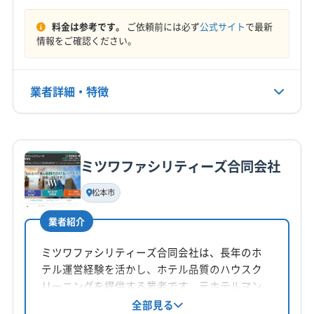
(愛知県) 名古屋市天白区
(愛知県) 名古屋市東区
上伊那郡中川村
上伊那郡南箕輪村
上伊那郡飯島町
料金は参考です。
ご依頼前には必ず
公式サイト
で最新
定休日
(愛知県) 名古屋市南区
(愛知県) 名古屋市熱田区
上伊那郡箕輪町
諏訪郡下諏訪町
諏訪郡原村
情報をご確認ください。
土・日・祝・年末年始
(愛知県) 名古屋市北区
(愛知県) 名古屋市名東区
諏訪郡富士見町
北安曇郡小谷村
北安曇郡松川村
(愛知県) 名古屋市緑区
北安曇郡池田町
北安曇郡白馬村
木曽郡王滝村
電話番号
業者詳細・特徴
非公開
木曽郡上松町
木曽郡大桑村
木曽郡南木曽町
木曽郡木曽町
木曽郡木祖村
詳細な料金表
業者情報
特徴
公式HP
公式サイトなし
ミツワファシリティーズ合同会社
基本情報
代表者名
松本市
非公開
業者紹介
所在地
長野県駒ヶ根市上穂南4-12
ミツワファシリティーズ合同会社は、長年のホ
テル運営経験を活かし、ホテル品質のハウスク
対応地域
リーニングを提供する業者です。元ホテルマン
下伊那郡喬木村
安曇野市
伊那市
塩尻市
岡谷市
指導の経験豊富なスタッフが、丁寧な作業と安
全部見る