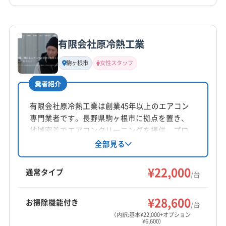
(愛知県) みよし市
(愛知県) 愛知郡東郷町
(愛知県) 安城市
詳細な料金表
業者情報
特徴
公式HP
(愛知県) 一宮市
(愛知県) 岡崎市
(愛知県) 額田郡幸田町
公式サイトなし
(愛知県) 蒲郡市
(愛知県) 刈谷市
(愛知県) 岩倉市
有限会社原冷熱工業
基本情報
(愛知県) 犬山市
(愛知県) 江南市
(愛知県) 高浜市
代表者名
駒ヶ根市
女性スタッフ
(愛知県) 春日井市
(愛知県) 小牧市
(愛知県) 新城市
松村正男
(愛知県) 瀬戸市
(愛知県) 西春日井郡豊山町
業者紹介
所在地
(愛知県) 西尾市
(愛知県) 丹羽郡大口町
長野県駒ヶ根市赤穂497-768
有限会社原冷熱工業は創業45年以上のエアコン
(愛知県) 丹羽郡扶桑町
(愛知県) 知立市
(愛知県) 長久手市
専門業者です。長野県駒ヶ根市に拠点を置き、
(愛知県) 東海市
(愛知県) 日進市
(愛知県) 尾張旭市
対応地域
地域密着でエアコンクリーニングを提供。プロ
(愛知県) 碧南市
(愛知県) 豊橋市
(愛知県) 豊川市
下伊那郡喬木村
安曇野市
伊那市
塩尻市
岡谷市
の知識と技術で、エアコンの点検や修理にも対
全部見る
(愛知県) 豊田市
(愛知県) 豊明市
(愛知県) 北設楽郡設楽町
応しています。女性スタッフも在籍しており、
茅野市
駒ヶ根市
松本市
諏訪市
大町市
長野市
(愛知県) 北設楽郡東栄町
(愛知県) 北設楽郡豊根村
丁寧なサービスが魅力です。アフターフォロー
¥22,000
飯田市
下伊那郡阿智村
下伊那郡阿南町
通常タイプ
/台
や複数台割引も用意されています。
(愛知県) 北名古屋市
(愛知県) 名古屋市守山区
下伊那郡下條村
下伊那郡高森町
下伊那郡根羽村
もっと見る
(愛知県) 名古屋市昭和区
(愛知県) 名古屋市瑞穂区
下伊那郡松川町
下伊那郡泰阜村
下伊那郡大鹿村
¥28,600
お掃除機能付き
/台
(愛知県) 名古屋市西区
(愛知県) 名古屋市千種区
営業時間
下伊那郡天龍村
下伊那郡売木村
下伊那郡平谷村
（内訳:基本¥22,000+オプション
(愛知県) 名古屋市中区
(愛知県) 名古屋市中村区
¥6,600）
9:00〜17:00
下伊那郡豊丘村
上伊那郡宮田村
上伊那郡辰野町