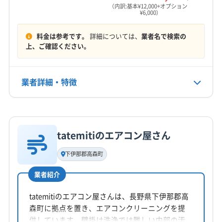
営業時間
上伊那郡宮田村
上伊那郡辰野町
上伊那郡中川村
（内訳:基本¥12,000+オプション
¥6,000）
8:00〜17:00
上伊那郡南箕輪村
上伊那郡飯島町
上伊那郡箕輪町
料金は参考です。
詳細については、
業者名で検索の
定休日
上、ご確認ください。
なし
電話番号
業者詳細・特徴
非公開
詳細な料金表
業者情報
特徴
公式HP
公式サイトを見る
tatemitiのエアコン屋さん
基本情報
代表者名
下伊那郡高森町
北原忠幸
業者紹介
所在地
長野県駒ヶ根市下平639
tatemitiのエアコン屋さんは、長野県下伊那郡高
森町に拠点を置き、エアコンクリーニングを提
対応地域
供しています。壁掛け洗浄では難しい内部の汚