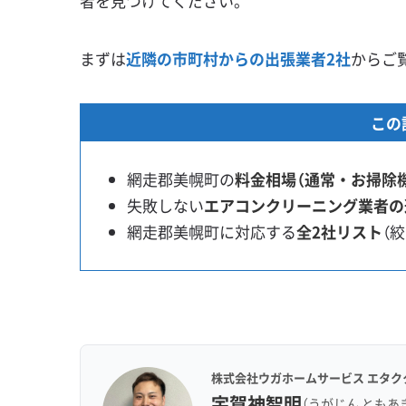
者を見つけてください。
まずは
近隣の市町村からの出張業者2社
からご
この
網走郡美幌町の
料金相場（通常・お掃除
失敗しない
エアコンクリーニング業者の
網走郡美幌町に対応する
全2社リスト
（
株式会社ウガホームサービス エタク
宇賀神智明
（うがじん ともあ