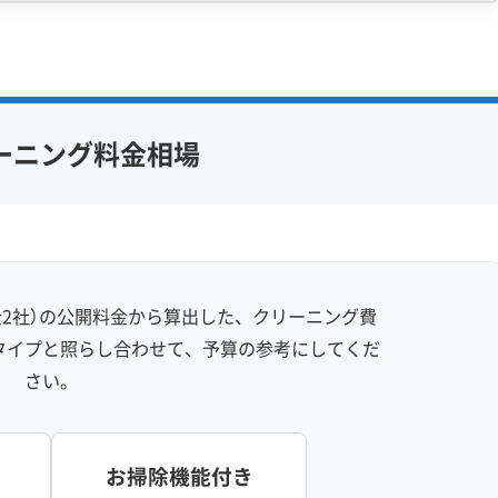
感 (8)
利便性・サービス (12)
アフターフォロー
定額料金
複数台割引
初回割引
フ在籍
エコ洗剤使用
定期メンテナンス
当日予約可能
ーニング料金相場
対策
ハウスダスト除去
即日対応可能
24時間対応
フランチャイズ
土日祝日対応
年末年始対応
防カビ・抗菌
消臭処理
防汚コーティング
2社）の公開料金から算出した、クリーニング費
※項目にカーソルを合わせると詳細な説明が表示されます。
タイプと照らし合わせて、予算の参考にしてくだ
さい。
お掃除機能付き