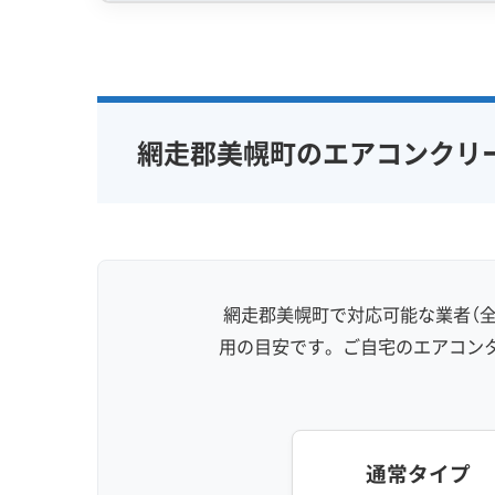
専門性・技術力 (9)
信頼性・安心
完全分解洗浄
部分クリーニング
保証付き
実績10年以上
資格保有スタッフ
女性スタッ
網走郡美幌町のエアコンクリ
家庭用エアコン
業務用エアコン
アレルギー
壁掛け型
天井カセット型
地域密着型
お掃除機能付き
網走郡美幌町で対応可能な業者（全
用の目安です。ご自宅のエアコン
通常タイプ