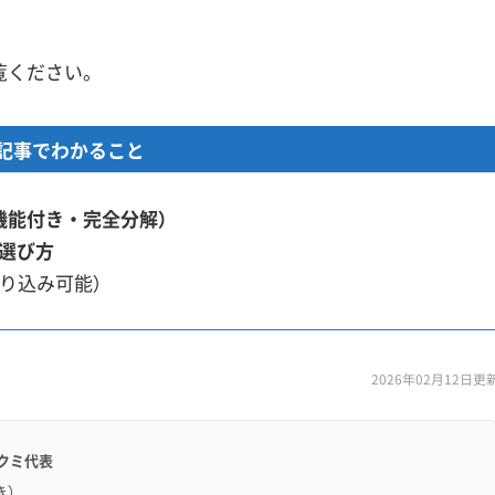
覧ください。
記事でわかること
機能付き・完全分解）
選び方
絞り込み可能）
2026年02月12日更
クミ代表
き）