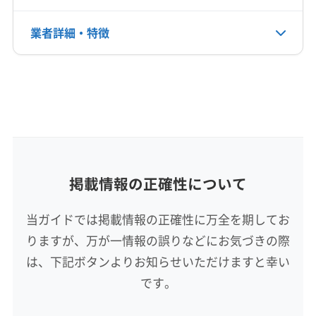
電話番号
業者詳細・特徴
非公開
詳細な料金表
業者情報
特徴
公式HP
公式サイトなし
基本情報
代表者名
藤澤貴幸
所在地
掲載情報の正確性について
北海道室蘭市
当ガイドでは掲載情報の正確性に万全を期してお
対応地域
りますが、万が一情報の誤りなどにお気づきの際
登別市
伊達市
室蘭市
は、下記ボタンよりお知らせいただけますと幸い
営業時間
です。
9:00〜18:00