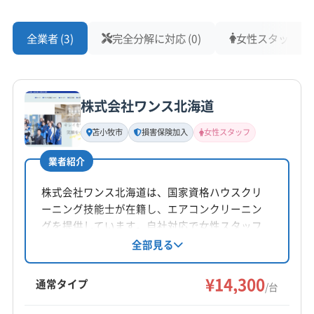
全業者 (3)
完全分解に対応 (0)
女性スタッフ在籍 
株式会社ワンス北海道
苫小牧市
損害保険加入
女性スタッフ
業者紹介
株式会社ワンス北海道は、国家資格ハウスクリ
ーニング技能士が在籍し、エアコンクリーニン
グを提供しています。自社対応で女性スタッフ
の同行も可能。損害保険加入済みです。基本料
全部見る
金14,300円からで、お掃除機能付きや室外機洗浄
などのオプションも充実。苫小牧市を中心に幅
¥14,300
通常タイプ
/台
広いエリアに対応しています。