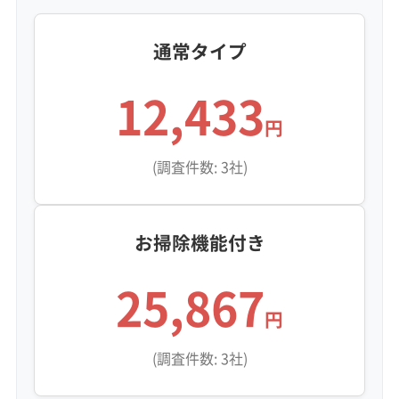
当日予約可能
即日対応可能
24時間対応
土日祝日対応
年末年始対応
防カビ・抗菌
消臭処理
防汚コーティング
通常タイプ
12,433
※項目にカーソルを合わせると詳細な説明が表示されます。
円
(調査件数: 3社)
お掃除機能付き
25,867
円
(調査件数: 3社)