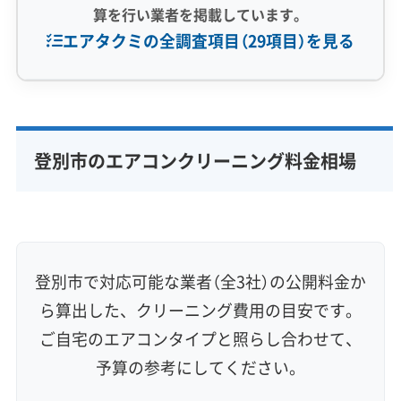
算を行い業者を掲載しています。
エアタクミの全調査項目（29項目）を見る
専門性・技術力 (9)
完全分解洗浄
部分クリーニング
実績10年以上
登別市のエアコンクリーニング料金相場
資格保有スタッフ
家庭用エアコン
業務用エアコン
壁掛け型
天井カセット型
お掃除機能付き
信頼性・安心感 (8)
保証付き
アフターフォロー
女性スタッフ在籍
登別市で対応可能な業者（全3社）の公開料金か
エコ洗剤使用
アレルギー対策
ハウスダスト除去
ら算出した、クリーニング費用の目安です。
地域密着型
フランチャイズ
ご自宅のエアコンタイプと照らし合わせて、
利便性・サービス (12)
予算の参考にしてください。
定額料金
複数台割引
初回割引
定期メンテナンス