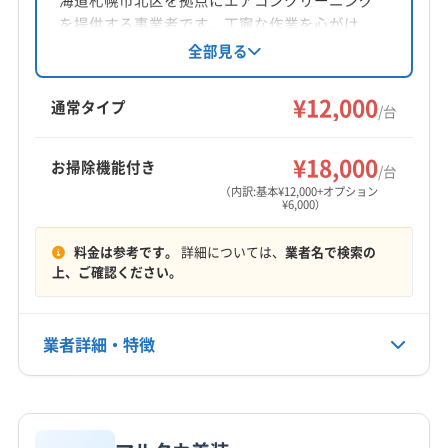
海道札幌市北区を拠点にエアコンクリーニング
対応地域
を提供する事業者です。丁寧な作業を心がけ、
登別市
恵庭市
江別市
札幌市厚別区
札幌市手稲区
動作確認から支払いまでスムーズに対応するこ
全部見る
とを特徴としています。基本料金は12,000円/
札幌市清田区
札幌市西区
札幌市中央区
札幌市東区
台、お掃除機能付きは6,000円/台。土日祝日も対
¥12,000
札幌市南区
札幌市白石区
札幌市豊平区
札幌市北区
通常タイプ
/台
応可能です。
室蘭市
千歳市
苫小牧市
北広島市
夕張市
もっと見る
浦河郡浦河町
新冠郡新冠町
日高郡新ひだか町
¥18,000
お掃除機能付き
/台
営業時間
白老郡白老町
勇払郡むかわ町
勇払郡安平町
（内訳:基本¥12,000+オプション
¥6,000）
9:00〜17:00
勇払郡厚真町
勇払郡占冠村
夕張郡栗山町
夕張郡長沼町
夕張郡由仁町
料金は参考です。
詳細については、
業者名で検索の
定休日
上、ご確認ください。
日・祝
電話番号
業者詳細・特徴
0144-84-8881
詳細な料金表
業者情報
特徴
公式HP
公式サイトを見る