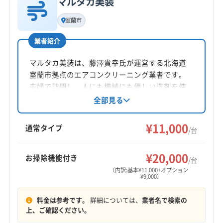
マルタカ美装
基本情報
代表者名
室蘭市
佐藤和幸
業者紹介
所在地
北海道札幌市北区
マルタカ美装は、藤澤貴幸氏が運営する北海道
室蘭市拠点のエアコンクリーニング業者です。
対応地域
夫婦で訪問し、人にも機械にも優しい洗剤を使
登別市
旭川市
芦別市
伊達市
岩見沢市
恵庭市
用。家庭用エアコンを中心に、丁寧な作業と安
全部見る
心のサービスを提供します。営業時間外の相談
江別市
砂川市
札幌市厚別区
札幌市手稲区
も可能です。
¥11,000
札幌市清田区
札幌市西区
札幌市中央区
札幌市東区
通常タイプ
/台
札幌市南区
札幌市白石区
札幌市豊平区
札幌市北区
もっと見る
小樽市
深川市
石狩市
赤平市
千歳市
滝川市
¥20,000
お掃除機能付き
/台
営業時間
苫小牧市
美唄市
北広島市
雨竜郡雨竜町
（内訳:基本¥11,000+オプション
¥9,000）
9:00〜18:00
雨竜郡沼田町
雨竜郡北竜町
樺戸郡浦臼町
樺戸郡月形町
樺戸郡新十津川町
石狩郡新篠津村
料金は参考です。
詳細については、
業者名で検索の
定休日
石狩郡当別町
上、ご確認ください。
年末年始