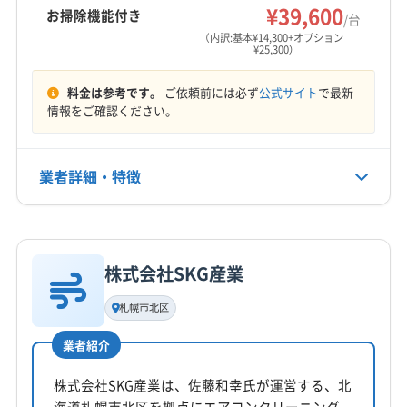
¥39,600
お掃除機能付き
/台
（内訳:基本¥14,300+オプション
¥25,300）
料金は参考です。
ご依頼前には必ず
公式サイト
で最新
情報をご確認ください。
業者詳細・特徴
詳細な料金表
業者情報
特徴
株式会社SKG産業
基本情報
代表者名
札幌市北区
非公開
業者紹介
所在地
北海道苫小牧市浜町2丁目6-9
株式会社SKG産業は、佐藤和幸氏が運営する、北