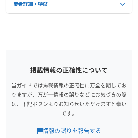
業者詳細・特徴
非公開
詳細な料金表
業者情報
特徴
公式HP
公式サイトを見る
基本情報
代表者名
川口典也
所在地
掲載情報の正確性について
北海道野付郡別海町
当ガイドでは掲載情報の正確性に万全を期してお
対応地域
りますが、万が一情報の誤りなどにお気づきの際
標津郡標津町
釧路市
根室市
阿寒郡鶴居村
は、下記ボタンよりお知らせいただけますと幸い
釧路郡釧路町
厚岸郡厚岸町
厚岸郡浜中町
です。
川上郡弟子屈町
川上郡標茶町
標津郡中標津町
目梨郡羅臼町
野付郡別海町
もっと見る
情報の誤りを報告する