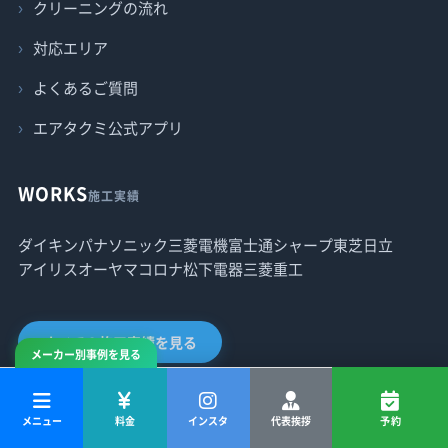
クリーニングの流れ
対応エリア
よくあるご質問
エアタクミ公式アプリ
WORKS
施工実績
ダイキン
パナソニック
三菱電機
富士通
シャープ
東芝
日立
アイリスオーヤマ
コロナ
松下電器
三菱重工
すべての施工実績を見る
メーカー別事例を見る
メニュー
料金
インスタ
代表挨拶
予約
CONTENTS
お役立ち情報