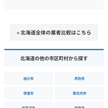
営業時間
9:00〜18:00
定休日
年中無休
» 北海道全体の業者比較はこちら
電話番号
090-1223-5940
公式HP
北海道の他の市区町村から探す
公式サイトを見る
旭川市
芦別市
伊達市
歌志内市
岩見沢市
釧路市