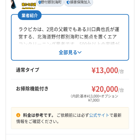
野付郡別海町
損害保険加入
工藤
業者紹介
所在地
北海道釧路郡釧路町字別保原野25 線61 番地115
ラクピカは、2児の父親でもある川口典也氏が運
営する、北海道野付郡別海町に拠点を置くエア
対応地域
コンクリーニング業者です。500台以上の実績が
標津郡標津町
釧路市
根室市
帯広市
阿寒郡鶴居村
あり、損害保険にも加入済み。土日祝日も対応
全部見る
し、防カビ・抗菌コーティングも提供していま
釧路郡釧路町
厚岸郡厚岸町
厚岸郡浜中町
す。複数台割引あり。丁寧な説明と安心価格
¥13,000
広尾郡広尾町
広尾郡大樹町
十勝郡浦幌町
通常タイプ
/台
で、地元に根付いたアットホームなサービスを
川上郡弟子屈町
川上郡標茶町
中川郡池田町
もっと見る
心掛けています。
中川郡豊頃町
中川郡本別町
中川郡幕別町
¥20,000
お掃除機能付き
/台
営業時間
白糠郡白糠町
標津郡中標津町
（内訳:基本¥13,000+オプション
¥7,000）
9:00〜18:00
料金は参考です。
ご依頼前には必ず
公式サイト
で最新
定休日
情報をご確認ください。
日・祝
電話番号