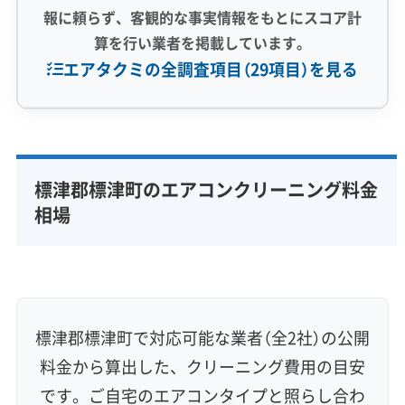
報に頼らず、客観的な事実情報をもとにスコア計
算を行い業者を掲載しています。
エアタクミの全調査項目（29項目）を見る
専門性・技術力 (9)
完全分解洗浄
部分クリーニング
実績10年以上
標津郡標津町のエアコンクリーニング料金
資格保有スタッフ
家庭用エアコン
業務用エアコン
相場
壁掛け型
天井カセット型
お掃除機能付き
信頼性・安心感 (8)
保証付き
アフターフォロー
女性スタッフ在籍
エコ洗剤使用
アレルギー対策
ハウスダスト除去
標津郡標津町で対応可能な業者（全2社）の公開
地域密着型
フランチャイズ
料金から算出した、クリーニング費用の目安
利便性・サービス (12)
です。ご自宅のエアコンタイプと照らし合わ