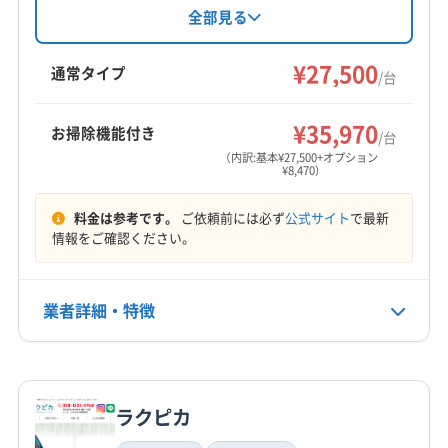
に、帯広市や根室市など北海道の幅広いエリア
全部見る
に対応。損害保険加入済みで、女性スタッフの
同行も可能です。営業時間は9:00〜18:00、日祝
¥27,500
通常タイプ
/台
定休です。
¥35,970
お掃除機能付き
/台
（内訳:基本¥27,500+オプション
¥8,470）
料金は参考です。
ご依頼前には必ず
公式サイト
で最新
情報をご確認ください。
業者詳細・特徴
詳細な料金表
業者情報
特徴
ラクピカ
基本情報
代表者名