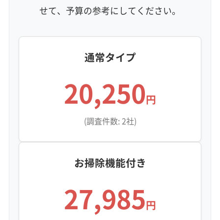
せて、予算の参考にしてください。
定額料金
複数台割引
初回割引
定期メンテナンス
当日予約可能
即日対応可能
24時間対応
土日祝日対応
年末年始対応
防カビ・抗菌
消臭処理
防汚コーティング
通常タイプ
※項目にカーソルを合わせると詳細な説明が表示されます。
20,250
円
(調査件数: 2社)
お掃除機能付き
27,985
円