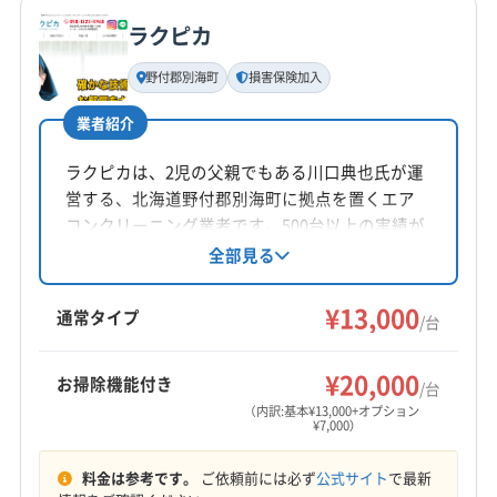
ラクピカ
基本情報
代表者名
野付郡別海町
損害保険加入
工藤
業者紹介
所在地
北海道釧路郡釧路町字別保原野25 線61 番地115
ラクピカは、2児の父親でもある川口典也氏が運
営する、北海道野付郡別海町に拠点を置くエア
対応地域
コンクリーニング業者です。500台以上の実績が
厚岸郡厚岸町
釧路市
根室市
帯広市
阿寒郡鶴居村
あり、損害保険にも加入済み。土日祝日も対応
全部見る
し、防カビ・抗菌コーティングも提供していま
釧路郡釧路町
厚岸郡浜中町
広尾郡広尾町
す。複数台割引あり。丁寧な説明と安心価格
¥13,000
広尾郡大樹町
十勝郡浦幌町
川上郡弟子屈町
通常タイプ
/台
で、地元に根付いたアットホームなサービスを
川上郡標茶町
中川郡池田町
中川郡豊頃町
もっと見る
心掛けています。
中川郡本別町
中川郡幕別町
白糠郡白糠町
¥20,000
お掃除機能付き
/台
営業時間
標津郡中標津町
標津郡標津町
（内訳:基本¥13,000+オプション
¥7,000）
9:00〜18:00
料金は参考です。
ご依頼前には必ず
公式サイト
で最新
定休日