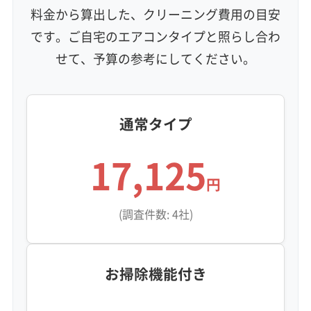
地域密着型
フランチャイズ
料金から算出した、クリーニング費用の目安
利便性・サービス (12)
です。ご自宅のエアコンタイプと照らし合わ
せて、予算の参考にしてください。
定額料金
複数台割引
初回割引
定期メンテナンス
当日予約可能
即日対応可能
24時間対応
土日祝日対応
年末年始対応
防カビ・抗菌
消臭処理
防汚コーティング
通常タイプ
※項目にカーソルを合わせると詳細な説明が表示されます。
17,125
円
(調査件数: 4社)
お掃除機能付き