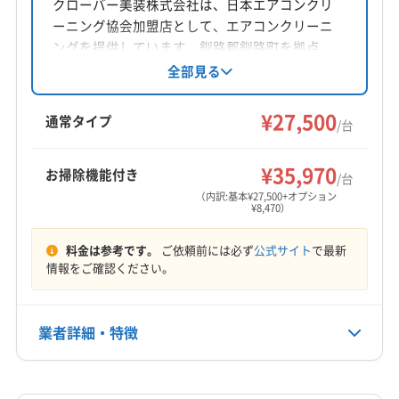
クローバー美装株式会社は、日本エアコンクリ
ーニング協会加盟店として、エアコンクリーニ
ングを提供しています。釧路郡釧路町を拠点
に、帯広市や根室市など北海道の幅広いエリア
全部見る
に対応。損害保険加入済みで、女性スタッフの
同行も可能です。営業時間は9:00〜18:00、日祝
¥27,500
通常タイプ
/台
定休です。
¥35,970
お掃除機能付き
/台
（内訳:基本¥27,500+オプション
¥8,470）
料金は参考です。
ご依頼前には必ず
公式サイト
で最新
情報をご確認ください。
業者詳細・特徴
詳細な料金表
業者情報
特徴