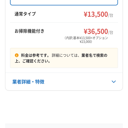
応可能で、営業時間外の相談も可能です。
厚岸郡浜中町
白糠郡白糠町
¥13,500
通常タイプ
/台
営業時間
24時間営業
¥36,500
お掃除機能付き
/台
（内訳:基本¥13,500+オプション
定休日
¥23,000）
年中無休
料金は参考です。
詳細については、
業者名で検索の
電話番号
上、ご確認ください。
非公開
公式HP
業者詳細・特徴
公式サイトなし
詳細な料金表
業者情報
特徴
基本情報
代表者名
林龍磨