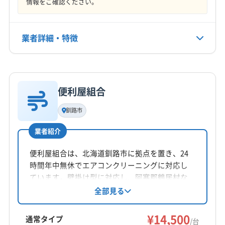
情報をご確認ください。
日・祝
電話番号
業者詳細・特徴
非公開
詳細な料金表
業者情報
特徴
公式HP
公式サイトを見る
便利屋組合
基本情報
代表者名
釧路市
川口典也
業者紹介
所在地
北海道野付郡別海町
便利屋組合は、北海道釧路市に拠点を置き、24
時間年中無休でエアコンクリーニングに対応し
対応地域
ています。壁掛け型に対応し、阿寒郡鶴居村な
厚岸郡厚岸町
釧路市
根室市
阿寒郡鶴居村
ど釧路市周辺エリアで出張費無料でサービスを
全部見る
提供。古物商許可も取得しており、エアコン清
釧路郡釧路町
厚岸郡浜中町
川上郡弟子屈町
掃の他、幅広い代行サービスを提供していま
¥14,500
川上郡標茶町
標津郡中標津町
標津郡標津町
通常タイプ
/台