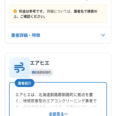
す。
目梨郡羅臼町
野付郡別海町
もっと見る
料金は参考です。
詳細については、
業者名で検索の
上、ご確認ください。
営業時間
9:00〜18:00
業者詳細・特徴
定休日
年中無休
詳細な料金表
業者情報
特徴
電話番号
090-1223-5940
エアヒエ
基本情報
代表者名
釧路郡釧路町
公式HP
田中睦記
公式サイトを見る
業者紹介
所在地
北海道桜ケ岡3丁目10-10
エアヒエは、北海道釧路郡釧路町に拠点を置
く、地域密着型のエアコンクリーニング業者で
対応地域
す。自社完結のサービスで、丁寧なヒアリング
厚岸郡厚岸町
釧路市
阿寒郡鶴居村
釧路郡釧路町
と透明性の高い料金設定が特徴。土日祝日も対
全部見る