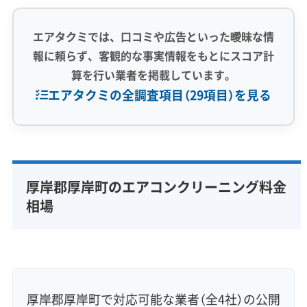
エアタクミでは、口コミや広告といった曖昧な情
報に頼らず、客観的な事実情報をもとにスコア計
算を行い業者を掲載しています。
エアタクミの全調査項目（29項目）を見る
専門性・技術力 (9)
完全分解洗浄
部分クリーニング
実績10年以上
厚岸郡厚岸町のエアコンクリーニング料金
資格保有スタッフ
家庭用エアコン
業務用エアコン
相場
壁掛け型
天井カセット型
お掃除機能付き
信頼性・安心感 (8)
保証付き
アフターフォロー
女性スタッフ在籍
エコ洗剤使用
アレルギー対策
ハウスダスト除去
厚岸郡厚岸町で対応可能な業者（全4社）の公開