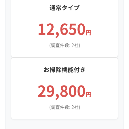
年末年始対応
防カビ・抗菌
消臭処理
防汚コーティング
通常タイプ
12,650
※項目にカーソルを合わせると詳細な説明が表示されます。
円
(調査件数: 2社)
お掃除機能付き
29,800
円
(調査件数: 2社)