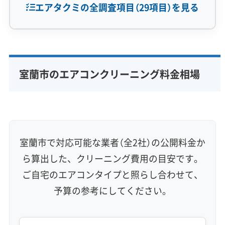
エアタクミの全調査項目（29項目）を見る
専門性・技術力 (9)
完全分解洗浄
部分クリーニング
実績10年以上
室蘭市のエアコンクリーニング料金相場
資格保有スタッフ
家庭用エアコン
業務用エアコン
壁掛け型
天井カセット型
お掃除機能付き
信頼性・安心感 (8)
保証付き
アフターフォロー
女性スタッフ在籍
室蘭市で対応可能な業者（全2社）の公開料金か
エコ洗剤使用
アレルギー対策
ハウスダスト除去
ら算出した、クリーニング費用の目安です。
地域密着型
フランチャイズ
ご自宅のエアコンタイプと照らし合わせて、
利便性・サービス (12)
予算の参考にしてください。
定額料金
複数台割引
初回割引
定期メンテナンス
当日予約可能
即日対応可能
24時間対応
土日祝日対応