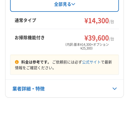
の同行も可能。損害保険加入済みです。基本料
全部見る
金14,300円からで、お掃除機能付きや室外機洗浄
などのオプションも充実。苫小牧市を中心に幅
¥14,300
通常タイプ
/台
広いエリアに対応しています。
¥39,600
お掃除機能付き
/台
（内訳:基本¥14,300+オプション
¥25,300）
料金は参考です。
ご依頼前には必ず
公式サイト
で最新
情報をご確認ください。
業者詳細・特徴
詳細な料金表
業者情報
特徴
基本情報
代表者名