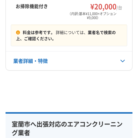
¥20,000
お掃除機能付き
/台
（内訳:基本¥11,000+オプション
¥9,000）
料金は参考です。
詳細については、
業者名で検索の
上、ご確認ください。
業者詳細・特徴
詳細な料金表
業者情報
特徴
基本情報
代表者名
藤澤貴幸
室蘭市へ出張対応のエアコンクリーニン
所在地
北海道室蘭市
グ業者