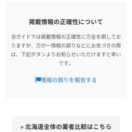
非公開
所在地
掲載情報の正確性について
北海道苫小牧市浜町2丁目6-9
当ガイドでは掲載情報の正確性に万全を期してお
対応地域
りますが、万が一情報の誤りなどにお気づきの際
室蘭市
恵庭市
江別市
札幌市厚別区
札幌市手稲区
は、下記ボタンよりお知らせいただけますと幸い
札幌市清田区
札幌市西区
札幌市中央区
札幌市東区
です。
札幌市南区
札幌市白石区
札幌市豊平区
札幌市北区
千歳市
登別市
苫小牧市
北広島市
夕張市
もっと見る
情報の誤りを報告する
浦河郡浦河町
新冠郡新冠町
日高郡新ひだか町
営業時間
白老郡白老町
勇払郡むかわ町
勇払郡安平町
9:00〜17:00
勇払郡厚真町
勇払郡占冠村
夕張郡栗山町
夕張郡長沼町
夕張郡由仁町
定休日
日・祝
» 北海道全体の業者比較はこちら
電話番号