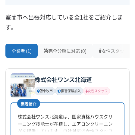
対応地域
室蘭市
伊達市
登別市
室蘭市へ出張対応している全1社をご紹介しま
す。
営業時間
9:00〜18:00
全業者 (1)
完全分解に対応 (0)
女性スタッフ在籍 
定休日
不定休
電話番号
株式会社ワンス北海道
非公開
苫小牧市
損害保険加入
女性スタッフ
公式HP
公式サイトなし
業者紹介
株式会社ワンス北海道は、国家資格ハウスクリ
ーニング技能士が在籍し、エアコンクリーニン
グを提供しています。自社対応で女性スタッフ