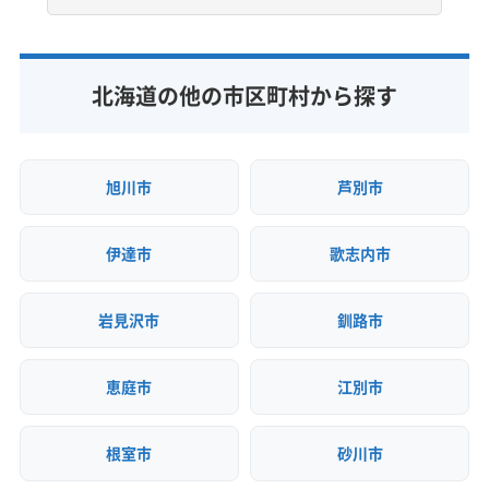
0144-84-8881
公式HP
北海道の他の市区町村から探す
公式サイトを見る
旭川市
芦別市
伊達市
歌志内市
岩見沢市
釧路市
恵庭市
江別市
根室市
砂川市