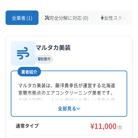
全業者 (1)
完全分解に対応 (0)
女性スタッフ在籍 
マルタカ美装
室蘭市
業者紹介
マルタカ美装は、藤澤貴幸氏が運営する北海道
室蘭市拠点のエアコンクリーニング業者です。
夫婦で訪問し、人にも機械にも優しい洗剤を使
用。家庭用エアコンを中心に、丁寧な作業と安
全部見る
心のサービスを提供します。営業時間外の相談
も可能です。
¥11,000
通常タイプ
/台