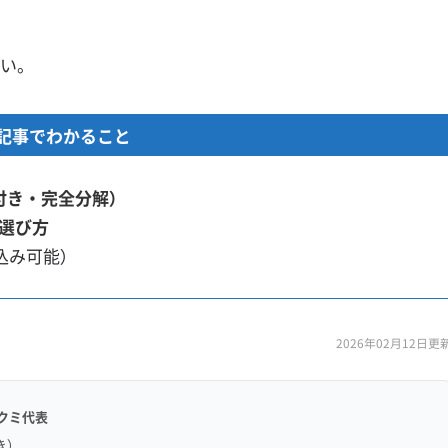
い。
記事でわかること
付き・完全分解）
選び方
込み可能）
2026年02月12日更
クミ代表
き）