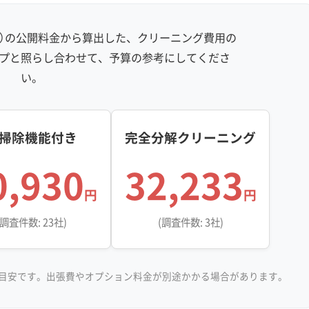
防汚コーティング
社）の公開料金から算出した、クリーニング費用の
※項目にカーソルを合わせると詳細な説明が表示されます。
プと照らし合わせて、予算の参考にしてくださ
い。
掃除機能付き
完全分解クリーニング
0,930
32,233
円
円
(調査件数: 23社)
(調査件数: 3社)
目安です。出張費やオプション料金が別途かかる場合があります。