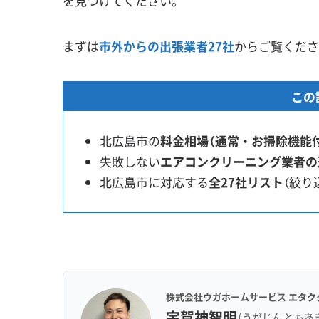
を見つけてください。
まずは
市外からの出張業者27社
からご覧くださ
この
北広島市の
料金相場（通常・お掃除機能
失敗しない
エアコンクリーニング業者の
北広島市に対応する
全27社リスト
（絞り
株式会社ウガホームサービス エタク
宇賀神智明
（うがじん ともあ