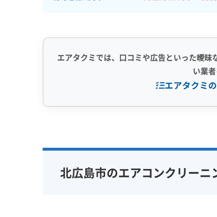
エアタクミでは、口コミや広告といった曖昧
い業者
エアタクミの
専門性・技術力 (9)
信頼性・安心
完全分解洗浄
部分クリーニング
保証付き
実績10年以上
資格保有スタッフ
女性スタッ
北広島市のエアコンクリーニ
家庭用エアコン
業務用エアコン
アレルギー
壁掛け型
天井カセット型
地域密着型
お掃除機能付き