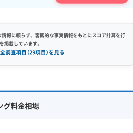
な情報に頼らず、客観的な事実情報をもとにスコア計算を行
を掲載しています。
全調査項目（29項目）を見る
感 (8)
利便性・サービス (12)
アフターフォロー
定額料金
複数台割引
初回割引
フ在籍
エコ洗剤使用
定期メンテナンス
当日予約可能
ング料金相場
対策
ハウスダスト除去
即日対応可能
24時間対応
フランチャイズ
土日祝日対応
年末年始対応
防カビ・抗菌
消臭処理