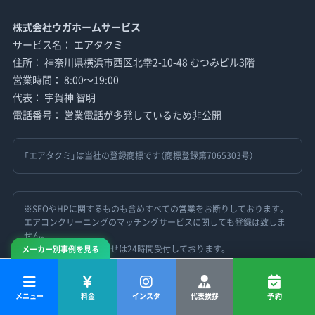
株式会社ウガホームサービス
サービス名： エアタクミ
住所： 神奈川県横浜市西区北幸2-10-48 むつみビル3階
営業時間： 8:00〜19:00
代表： 宇賀神 智明
電話番号： 営業電話が多発しているため非公開
「エアタクミ」は当社の登録商標です（商標登録第7065303号）
※SEOやHPに関するものも含めすべての営業をお断りしております。
エアコンクリーニングのマッチングサービスに関しても登録は致しま
せん。
※LINEでのお問い合わせは24時間受付しております。
メーカー別事例を見る
代表挨拶
メニュー
料金
インスタ
代表挨拶
予約