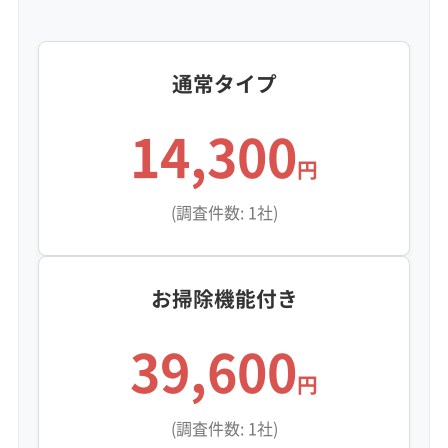
当日予約可能
即日対応可能
24時間対応
土日祝日対応
年末年始対応
防カビ・抗菌
消臭処理
防汚コーティング
通常タイプ
※項目にカーソルを合わせると詳細な説明が表示されます。
14,300
円
(調査件数: 1社)
お掃除機能付き
39,600
円
(調査件数: 1社)