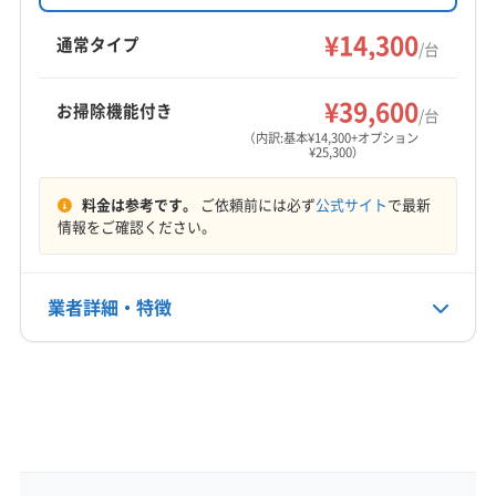
金14,300円からで、お掃除機能付きや室外機洗浄
などのオプションも充実。苫小牧市を中心に幅
¥14,300
通常タイプ
/台
広いエリアに対応しています。
¥39,600
お掃除機能付き
/台
（内訳:基本¥14,300+オプション
¥25,300）
料金は参考です。
ご依頼前には必ず
公式サイト
で最新
情報をご確認ください。
業者詳細・特徴
詳細な料金表
業者情報
特徴
基本情報
代表者名
非公開