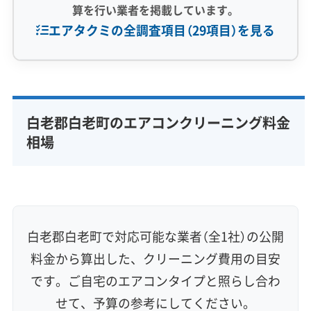
算を行い業者を掲載しています。
エアタクミの全調査項目（29項目）を見る
専門性・技術力 (9)
完全分解洗浄
部分クリーニング
実績10年以上
白老郡白老町のエアコンクリーニング料金
資格保有スタッフ
家庭用エアコン
業務用エアコン
相場
壁掛け型
天井カセット型
お掃除機能付き
信頼性・安心感 (8)
保証付き
アフターフォロー
女性スタッフ在籍
エコ洗剤使用
アレルギー対策
ハウスダスト除去
白老郡白老町で対応可能な業者（全1社）の公開
地域密着型
フランチャイズ
料金から算出した、クリーニング費用の目安
利便性・サービス (12)
です。ご自宅のエアコンタイプと照らし合わ
せて、予算の参考にしてください。
定額料金
複数台割引
初回割引
定期メンテナンス