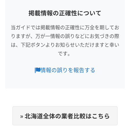
所在地
掲載情報の正確性について
北海道苫小牧市浜町2丁目6-9
当ガイドでは掲載情報の正確性に万全を期してお
対応地域
りますが、万が一情報の誤りなどにお気づきの際
白老郡白老町
恵庭市
江別市
札幌市厚別区
は、下記ボタンよりお知らせいただけますと幸い
札幌市手稲区
札幌市清田区
札幌市西区
札幌市中央区
です。
札幌市東区
札幌市南区
札幌市白石区
札幌市豊平区
札幌市北区
室蘭市
千歳市
登別市
苫小牧市
もっと見る
情報の誤りを報告する
北広島市
夕張市
浦河郡浦河町
新冠郡新冠町
営業時間
日高郡新ひだか町
勇払郡むかわ町
勇払郡安平町
9:00〜17:00
勇払郡厚真町
勇払郡占冠村
夕張郡栗山町
夕張郡長沼町
夕張郡由仁町
定休日
日・祝
» 北海道全体の業者比較はこちら
電話番号
0144-84-8881