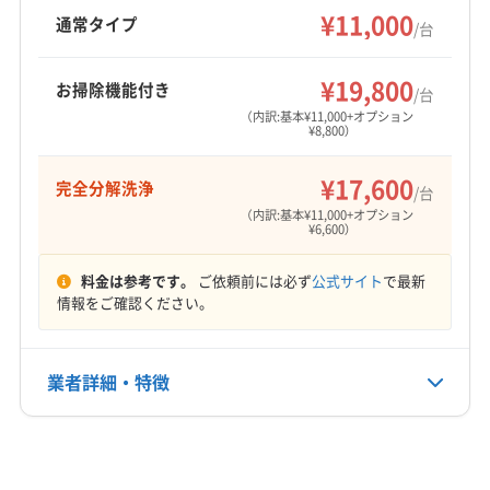
る完全分解洗浄も可能です。帯広市、音更町、
¥11,000
広尾郡広尾町
広尾郡大樹町
十勝郡浦幌町
通常タイプ
/台
芽室町、幕別町エリアは出張費無料です。
川上郡弟子屈町
川上郡標茶町
中川郡池田町
もっと見る
中川郡本別町
中川郡幕別町
白糠郡白糠町
¥19,800
お掃除機能付き
/台
営業時間
標津郡中標津町
標津郡標津町
（内訳:基本¥11,000+オプション
¥8,800）
9:00〜18:00
¥17,600
完全分解洗浄
定休日
/台
日・祝
（内訳:基本¥11,000+オプション
¥6,600）
電話番号
料金は参考です。
ご依頼前には必ず
公式サイト
で最新
非公開
情報をご確認ください。
公式HP
公式サイトを見る
業者詳細・特徴
詳細な料金表
業者情報
特徴