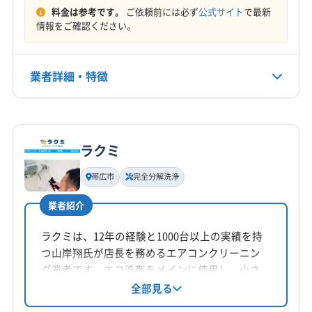
料金は参考です。
ご依頼前には必ず
公式サイト
で最新
情報をご確認ください。
業者詳細・特徴
詳細な料金表
業者情報
特徴
ラクミ
基本情報
代表者名
帯広市
完全分解洗浄
工藤
業者紹介
所在地
北海道釧路郡釧路町字別保原野25 線61 番地115
ラクミは、12年の経験と1000台以上の実績を持
つ山岸翔氏が店長を務めるエアコンクリーニン
対応地域
グ業者です。エコ洗剤をメインに使用し、小さ
中川郡豊頃町
釧路市
根室市
帯広市
阿寒郡鶴居村
なお子様がいる家庭でも安心して利用できま
全部見る
す。オプションでドレンパンやファン分解によ
釧路郡釧路町
厚岸郡厚岸町
厚岸郡浜中町