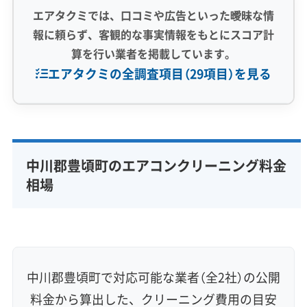
エアタクミでは、口コミや広告といった曖昧な情
報に頼らず、客観的な事実情報をもとにスコア計
算を行い業者を掲載しています。
エアタクミの全調査項目（29項目）を見る
専門性・技術力 (9)
完全分解洗浄
部分クリーニング
実績10年以上
中川郡豊頃町のエアコンクリーニング料金
資格保有スタッフ
家庭用エアコン
業務用エアコン
相場
壁掛け型
天井カセット型
お掃除機能付き
信頼性・安心感 (8)
保証付き
アフターフォロー
女性スタッフ在籍
エコ洗剤使用
アレルギー対策
ハウスダスト除去
中川郡豊頃町で対応可能な業者（全2社）の公開
地域密着型
フランチャイズ
料金から算出した、クリーニング費用の目安