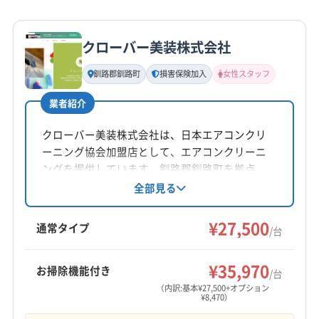
クローバー美装株式会社
釧路郡釧路町
損害保険加入
女性スタッフ
業者紹介
クローバー美装株式会社は、日本エアコンクリ
ーニング協会加盟店として、エアコンクリーニ
ングを提供しています。釧路郡釧路町を拠点
に、帯広市や根室市など北海道の幅広いエリア
全部見る
に対応。損害保険加入済みで、女性スタッフの
同行も可能です。営業時間は9:00〜18:00、日祝
¥27,500
通常タイプ
/台
定休です。
¥35,970
お掃除機能付き
/台
（内訳:基本¥27,500+オプション
¥8,470）