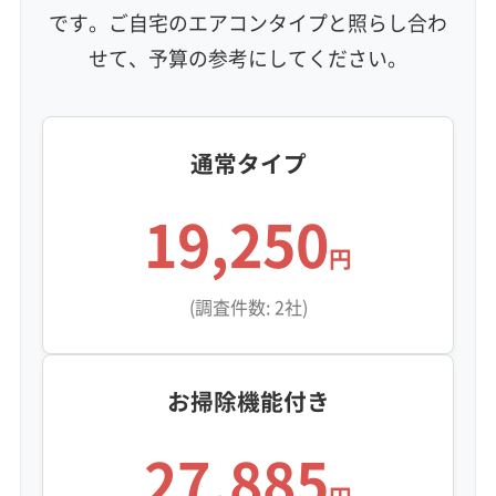
利便性・サービス (12)
です。ご自宅のエアコンタイプと照らし合わ
せて、予算の参考にしてください。
定額料金
複数台割引
初回割引
定期メンテナンス
当日予約可能
即日対応可能
24時間対応
土日祝日対応
年末年始対応
防カビ・抗菌
消臭処理
防汚コーティング
通常タイプ
※項目にカーソルを合わせると詳細な説明が表示されます。
19,250
円
(調査件数: 2社)
お掃除機能付き
27,885