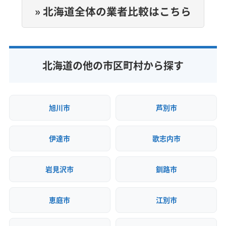
» 北海道全体の業者比較はこちら
電話番号
090-5986-1060
公式HP
北海道の他の市区町村から探す
公式サイトを見る
旭川市
芦別市
伊達市
歌志内市
岩見沢市
釧路市
恵庭市
江別市