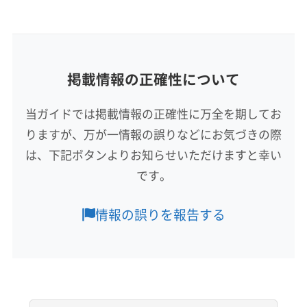
基本情報
代表者名
山岸翔
所在地
掲載情報の正確性について
北海道帯広市西二十一条南3丁目9-16
当ガイドでは掲載情報の正確性に万全を期してお
対応地域
りますが、万が一情報の誤りなどにお気づきの際
中川郡豊頃町
帯広市
河西郡芽室町
河西郡更別村
は、下記ボタンよりお知らせいただけますと幸い
河西郡中札内村
河東郡音更町
河東郡士幌町
です。
河東郡鹿追町
河東郡上士幌町
広尾郡広尾町
広尾郡大樹町
十勝郡浦幌町
上川郡新得町
もっと見る
情報の誤りを報告する
上川郡清水町
足寄郡足寄町
中川郡池田町
営業時間
中川郡本別町
中川郡幕別町
平日8:00〜18:00 土日祝9:00〜18:00
定休日
不定休