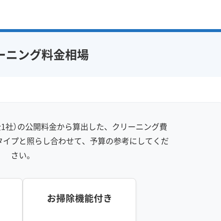
感 (8)
利便性・サービス (12)
アフターフォロー
定額料金
複数台割引
初回割引
フ在籍
エコ洗剤使用
定期メンテナンス
当日予約可能
ーニング料金相場
対策
ハウスダスト除去
即日対応可能
24時間対応
フランチャイズ
土日祝日対応
年末年始対応
防カビ・抗菌
消臭処理
防汚コーティング
1社）の公開料金から算出した、クリーニング費
※項目にカーソルを合わせると詳細な説明が表示されます。
タイプと照らし合わせて、予算の参考にしてくだ
さい。
お掃除機能付き