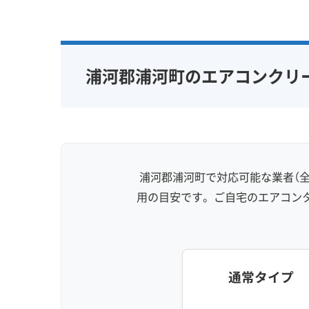
専門性・技術力 (9)
信頼性・安心
完全分解洗浄
部分クリーニング
保証付き
実績10年以上
資格保有スタッフ
女性スタッ
浦河郡浦河町のエアコンクリ
家庭用エアコン
業務用エアコン
アレルギー
壁掛け型
天井カセット型
地域密着型
お掃除機能付き
浦河郡浦河町で対応可能な業者（全
用の目安です。ご自宅のエアコン
通常タイプ