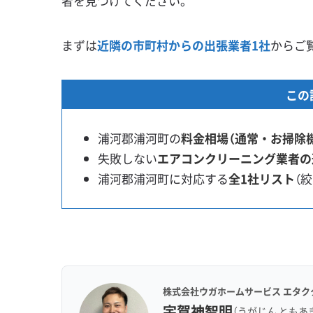
者を見つけてください。
まずは
近隣の市町村からの出張業者1社
からご
この
浦河郡浦河町の
料金相場（通常・お掃除
失敗しない
エアコンクリーニング業者の
浦河郡浦河町に対応する
全1社リスト
（
株式会社ウガホームサービス エタク
宇賀神智明
（うがじん ともあ