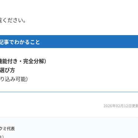
覧ください。
記事でわかること
機能付き・完全分解）
選び方
絞り込み可能）
2026年02月12日更
クミ代表
き）