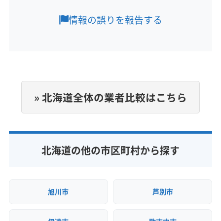
千歳市
北広島市
もっと見る
情報の誤りを報告する
営業時間
9:00〜17:00
定休日
日
» 北海道全体の業者比較はこちら
電話番号
0120-89-9018
公式HP
北海道の他の市区町村から探す
公式サイトを見る
旭川市
芦別市