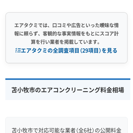
エアタクミでは、口コミや広告といった曖昧な情
報に頼らず、客観的な事実情報をもとにスコア計
算を行い業者を掲載しています。
エアタクミの全調査項目（29項目）を見る
専門性・技術力 (9)
完全分解洗浄
部分クリーニング
実績10年以上
苫小牧市のエアコンクリーニング料金相場
資格保有スタッフ
家庭用エアコン
業務用エアコン
壁掛け型
天井カセット型
お掃除機能付き
信頼性・安心感 (8)
保証付き
アフターフォロー
女性スタッフ在籍
苫小牧市で対応可能な業者（全6社）の公開料金