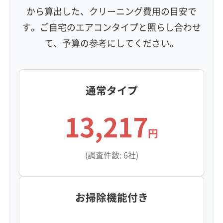
エコ洗剤使用
アレルギー対策
ハウスダスト除去
から算出した、クリーニング費用の目安で
地域密着型
フランチャイズ
す。ご自宅のエアコンタイプと照らし合わせ
利便性・サービス (12)
て、予算の参考にしてください。
定額料金
複数台割引
初回割引
定期メンテナンス
当日予約可能
即日対応可能
24時間対応
土日祝日対応
年末年始対応
防カビ・抗菌
消臭処理
防汚コーティング
通常タイプ
13,217
※項目にカーソルを合わせると詳細な説明が表示されます。
円
(調査件数: 6社)
お掃除機能付き