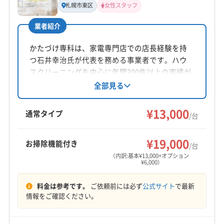
札幌市東区
女性スタッフ
気田伸介
業者紹介
所在地
北海道千歳市勇舞8-6-8 千歳ゆうまいタウンプラザG棟
かたづけ専科は、家電専門店での店長経験を持
101
つ石井幸治氏が代表を務める事業者です。ハウ
スクリーニングを中心に年間300件以上の実績が
対応地域
あり、丁寧な作業と家電製品のアドバイスが強
全部見る
苫小牧市
恵庭市
札幌市厚別区
札幌市手稲区
み。抗菌コートや室外機洗浄などのオプション
も提供しています。
札幌市清田区
札幌市西区
札幌市中央区
札幌市東区
¥13,000
通常タイプ
/台
札幌市南区
札幌市白石区
札幌市豊平区
札幌市北区
千歳市
北広島市
空知郡南幌町
勇払郡安平町
もっと見る
¥19,000
お掃除機能付き
/台
勇払郡厚真町
夕張郡長沼町
夕張郡由仁町
（内訳:基本¥13,000+オプション
¥6,000）
営業時間
06:00〜21:00
料金は参考です。
ご依頼前には必ず
公式サイト
で最新
情報をご確認ください。
定休日
不定休