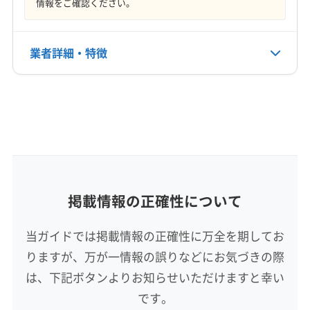
情報をご確認ください。
営業時間
石狩郡当別町
9:00〜19:00
業者詳細・特徴
定休日
不定休
詳細な料金表
業者情報
特徴
電話番号
011-784-0098
基本情報
代表者名
公式HP
岡田丈
公式サイトを見る
所在地
掲載情報の正確性について
北海道札幌市東区北14条東10丁目1-21
当ガイドでは掲載情報の正確性に万全を期してお
対応地域
りますが、万が一情報の誤りなどにお気づきの際
苫小牧市
恵庭市
札幌市厚別区
札幌市手稲区
は、下記ボタンよりお知らせいただけますと幸い
札幌市清田区
札幌市西区
札幌市中央区
札幌市東区
です。
札幌市南区
札幌市白石区
札幌市豊平区
札幌市北区