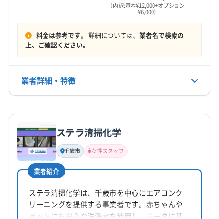
営業時間
余市郡赤井川村
余市郡余市町
（内訳:基本¥12,000+オプション
¥6,000）
8:30〜18:00
料金は参考です。
詳細については、
業者名で検索の
定休日
上、ご確認ください。
なし
電話番号
業者詳細・特徴
090-9089-0998
詳細な料金表
業者情報
特徴
公式HP
公式サイトを見る
ステラ清掃化学
基本情報
代表者名
千歳市
女性スタッフ
佐藤和幸
業者紹介
所在地
北海道札幌市北区
ステラ清掃化学は、千歳市を中心にエアコンク
リーニングを提供する事業者です。赤ちゃんや
対応地域
ペットにも安心な洗浄水を使用し、データに基