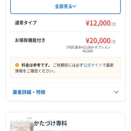
苫小牧市
旭川市
芦別市
伊達市
岩見沢市
恵庭市
づいた丁寧な作業が特徴。24時間対応や女性ス
全部見る
タッフ同行可能で、柔軟な対応が魅力です。損
江別市
砂川市
札幌市厚別区
札幌市手稲区
害保険加入や満足保証もあり、安心して依頼で
¥12,000
札幌市清田区
札幌市西区
札幌市中央区
札幌市東区
通常タイプ
/台
きるサービス内容です。
札幌市南区
札幌市白石区
札幌市豊平区
札幌市北区
もっと見る
小樽市
深川市
石狩市
赤平市
千歳市
滝川市
¥20,000
お掃除機能付き
/台
営業時間
登別市
美唄市
北広島市
雨竜郡雨竜町
（内訳:基本¥12,000+オプション
¥8,000）
9:00〜18:00
雨竜郡沼田町
雨竜郡北竜町
樺戸郡浦臼町
樺戸郡月形町
樺戸郡新十津川町
石狩郡新篠津村
料金は参考です。
ご依頼前には必ず
公式サイト
で最新
定休日
石狩郡当別町
情報をご確認ください。
年末年始
電話番号
業者詳細・特徴
非公開
詳細な料金表
業者情報
特徴
公式HP
公式サイトなし
かたづけ専科
基本情報
代表者名