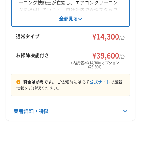
ーニング技能士が在籍し、エアコンクリーニン
グを提供しています。自社対応で女性スタッフ
の同行も可能。損害保険加入済みです。基本料
全部見る
金14,300円からで、お掃除機能付きや室外機洗浄
などのオプションも充実。苫小牧市を中心に幅
¥14,300
通常タイプ
/台
広いエリアに対応しています。
¥39,600
お掃除機能付き
/台
（内訳:基本¥14,300+オプション
¥25,300）
料金は参考です。
ご依頼前には必ず
公式サイト
で最新
情報をご確認ください。
業者詳細・特徴
詳細な料金表
業者情報
特徴