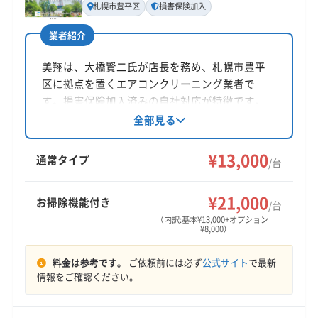
札幌市豊平区
損害保険加入
電話番号
業者紹介
0144-84-8881
美翔は、大橋賢二氏が店長を務め、札幌市豊平
公式HP
区に拠点を置くエアコンクリーニング業者で
公式サイトを見る
す。損害保険加入済みの自社対応が特徴です。
基本料金13,000円からで、複数台割引やオプショ
全部見る
ンも充実。土日祝日も対応し、防カビ・抗菌コ
ーティングも提供しています。
¥13,000
通常タイプ
/台
¥21,000
お掃除機能付き
/台
（内訳:基本¥13,000+オプション
¥8,000）
料金は参考です。
ご依頼前には必ず
公式サイト
で最新
情報をご確認ください。