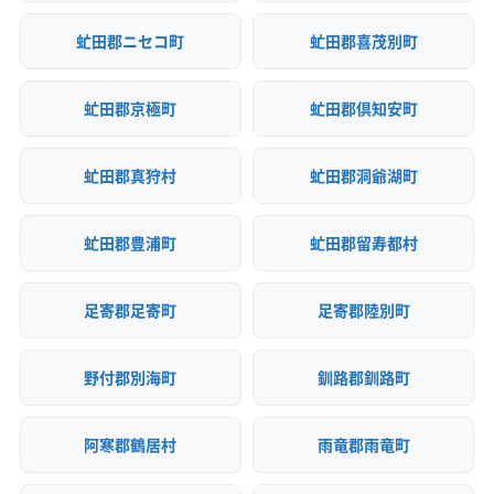
虻田郡ニセコ町
虻田郡喜茂別町
虻田郡京極町
虻田郡倶知安町
虻田郡真狩村
虻田郡洞爺湖町
虻田郡豊浦町
虻田郡留寿都村
足寄郡足寄町
足寄郡陸別町
野付郡別海町
釧路郡釧路町
阿寒郡鶴居村
雨竜郡雨竜町