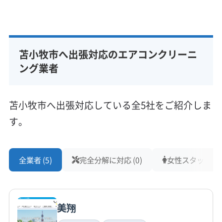
基本情報
代表者名
非公開
苫小牧市へ出張対応のエアコンクリーニ
所在地
北海道苫小牧市浜町2丁目6-9
ング業者
対応地域
苫小牧市
恵庭市
江別市
札幌市厚別区
苫小牧市へ出張対応している全5社をご紹介しま
札幌市手稲区
札幌市清田区
札幌市西区
札幌市中央区
す。
札幌市東区
札幌市南区
札幌市白石区
札幌市豊平区
札幌市北区
室蘭市
千歳市
登別市
北広島市
もっと見る
夕張市
浦河郡浦河町
新冠郡新冠町
日高郡新ひだか町
全業者 (5)
完全分解に対応 (0)
女性スタッフ在籍 
営業時間
白老郡白老町
勇払郡むかわ町
勇払郡安平町
9:00〜17:00
勇払郡厚真町
勇払郡占冠村
夕張郡栗山町
夕張郡長沼町
夕張郡由仁町
美翔
定休日
日・祝