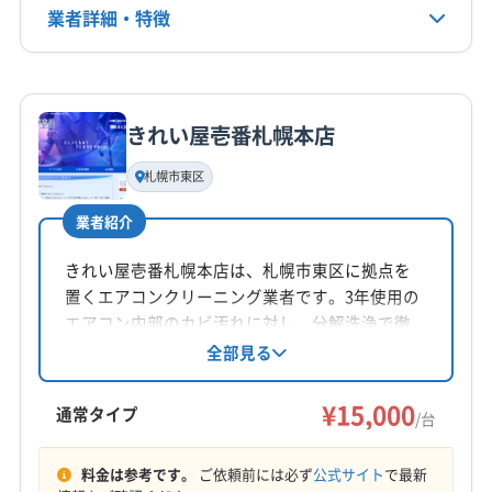
業者詳細・特徴
電話番号
050-5530-4002
詳細な料金表
業者情報
特徴
公式HP
きれい屋壱番札幌本店
公式サイトを見る
基本情報
代表者名
札幌市東区
石井幸治
業者紹介
所在地
北海道札幌市東区
きれい屋壱番札幌本店は、札幌市東区に拠点を
置くエアコンクリーニング業者です。3年使用の
対応地域
エアコン内部のカビ汚れに対し、分解洗浄で徹
苫小牧市
岩見沢市
恵庭市
江別市
砂川市
底的に綺麗にするサービスを提供しています。
全部見る
基本料金15,000円からで、複数台割引や消臭抗菌
札幌市厚別区
札幌市手稲区
札幌市清田区
札幌市西区
コート等のオプションも用意。対応エリアは札
¥15,000
札幌市中央区
札幌市東区
札幌市南区
札幌市白石区
通常タイプ
/台
幌市全域を含む北海道内です。月～土曜日の9時
札幌市豊平区
札幌市北区
三笠市
小樽市
石狩市
もっと見る
～17時まで営業しています。
千歳市
美唄市
北広島市
石狩郡新篠津村
料金は参考です。
ご依頼前には必ず
公式サイト
で最新