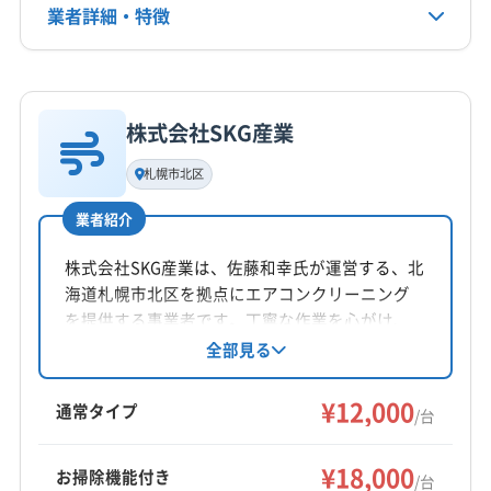
業者詳細・特徴
詳細な料金表
業者情報
特徴
株式会社SKG産業
基本情報
代表者名
札幌市北区
大橋賢二
業者紹介
所在地
北海道札幌市豊平区美園五条7丁目4-10
株式会社SKG産業は、佐藤和幸氏が運営する、北
海道札幌市北区を拠点にエアコンクリーニング
対応地域
を提供する事業者です。丁寧な作業を心がけ、
苫小牧市
岩見沢市
恵庭市
江別市
札幌市厚別区
動作確認から支払いまでスムーズに対応するこ
全部見る
とを特徴としています。基本料金は12,000円/
札幌市手稲区
札幌市清田区
札幌市西区
札幌市中央区
台、お掃除機能付きは6,000円/台。土日祝日も対
¥12,000
札幌市東区
札幌市南区
札幌市白石区
札幌市豊平区
通常タイプ
/台
応可能です。
札幌市北区
小樽市
石狩市
千歳市
美唄市
もっと見る
北広島市
石狩郡新篠津村
石狩郡当別町
余市郡仁木町
¥18,000
お掃除機能付き
/台