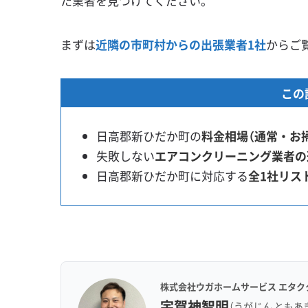
た業者を見つけてください。
まずは
近隣の市町村からの出張業者1社
からご
この
日高郡新ひだか町の
料金相場（通常・お
失敗しない
エアコンクリーニング業者の
日高郡新ひだか町に対応する
全1社リス
株式会社ウガホームサービス エタク
宇賀神智明
（うがじん ともあ