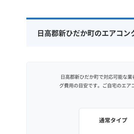
専門性・技術力 (9)
信頼性・安心
完全分解洗浄
部分クリーニング
保証付き
実績10年以上
資格保有スタッフ
女性スタッ
日高郡新ひだか町のエアコン
家庭用エアコン
業務用エアコン
アレルギー
壁掛け型
天井カセット型
地域密着型
お掃除機能付き
日高郡新ひだか町で対応可能な業者
グ費用の目安です。ご自宅のエア
通常タイプ