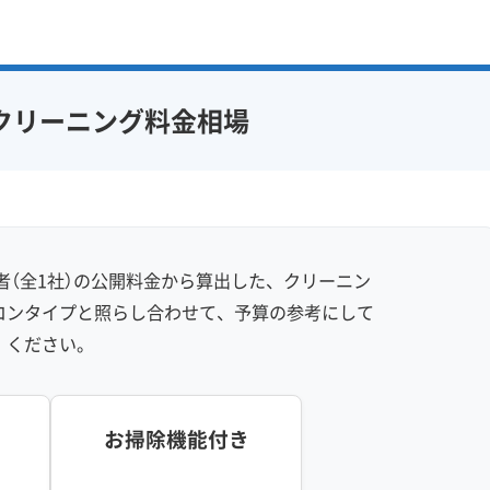
感 (8)
利便性・サービス (12)
アフターフォロー
定額料金
複数台割引
初回割引
フ在籍
エコ洗剤使用
定期メンテナンス
当日予約可能
クリーニング料金相場
対策
ハウスダスト除去
即日対応可能
24時間対応
フランチャイズ
土日祝日対応
年末年始対応
防カビ・抗菌
消臭処理
防汚コーティング
（全1社）の公開料金から算出した、クリーニン
※項目にカーソルを合わせると詳細な説明が表示されます。
コンタイプと照らし合わせて、予算の参考にして
ください。
お掃除機能付き