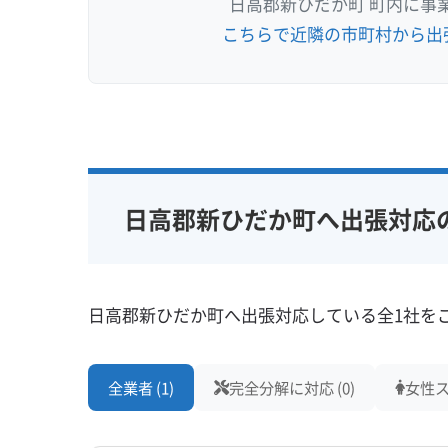
日高郡新ひだか町 町内に事
こちらで近隣の市町村から出
日高郡新ひだか町へ出張対応
日高郡新ひだか町へ出張対応している全1社を
全業者 (1)
完全分解に対応 (0)
女性ス