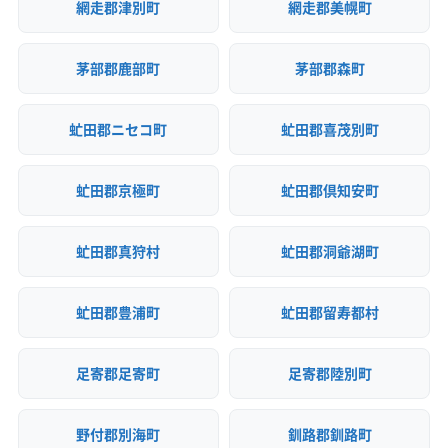
網走郡津別町
網走郡美幌町
茅部郡鹿部町
茅部郡森町
虻田郡ニセコ町
虻田郡喜茂別町
虻田郡京極町
虻田郡倶知安町
虻田郡真狩村
虻田郡洞爺湖町
虻田郡豊浦町
虻田郡留寿都村
足寄郡足寄町
足寄郡陸別町
野付郡別海町
釧路郡釧路町