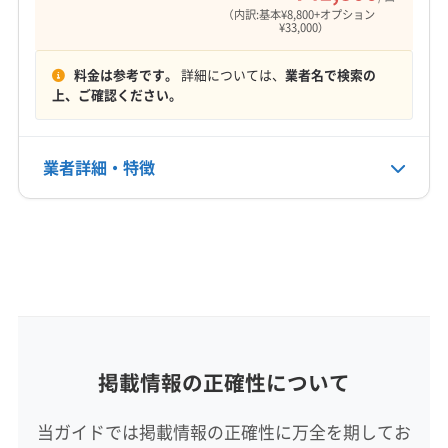
（内訳:基本¥8,800+オプション
¥33,000）
料金は参考です。
詳細については、
業者名で検索の
上、ご確認ください。
業者詳細・特徴
詳細な料金表
業者情報
特徴
基本情報
代表者名
長友秀太
所在地
掲載情報の正確性について
北海道札幌市東区
当ガイドでは掲載情報の正確性に万全を期してお
対応地域