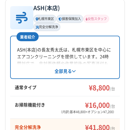
ASH(本店)
札幌市東区
損害保険加入
女性スタッフ
完全分解洗浄
業者紹介
ASH(本店)の長友秀太氏は、札幌市東区を中心に
エアコンクリーニングを提供しています。24時
間対応で、非対面依頼や作業前後の写真送付も
可能。基本料金8,800円からで複数台割引があり
全部見る
ます。オプションで完全分解洗浄や抗菌コート
も。損害保険加入済みで、暮らしの「あと少し」
¥8,800
通常タイプ
/台
の手助けをモットーに、丁寧なサービスを心が
けている点が特徴です。
¥16,000
お掃除機能付き
/台
（内訳:基本¥8,800+オプション¥7,200）
¥41,800
完全分解洗浄
/台