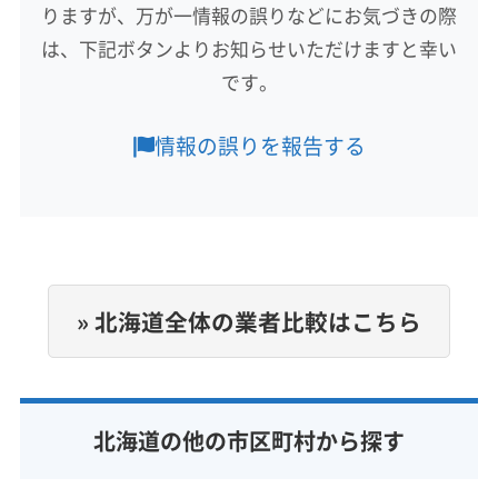
りますが、万が一情報の誤りなどにお気づきの際
積丹郡積丹町
恵庭市
江別市
札幌市厚別区
は、下記ボタンよりお知らせいただけますと幸い
札幌市手稲区
札幌市清田区
札幌市西区
札幌市中央区
です。
札幌市東区
札幌市南区
札幌市白石区
札幌市豊平区
札幌市北区
小樽市
石狩市
千歳市
北広島市
もっと見る
情報の誤りを報告する
樺戸郡新十津川町
空知郡南幌町
石狩郡新篠津村
営業時間
石狩郡当別町
夕張郡栗山町
夕張郡長沼町
24時間
夕張郡由仁町
余市郡仁木町
余市郡赤井川村
余市郡余市町
定休日
不定休
» 北海道全体の業者比較はこちら
電話番号
非公開
公式HP
北海道の他の市区町村から探す
公式サイトなし