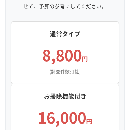
せて、予算の参考にしてください。
定額料金
複数台割引
初回割引
定期メンテナンス
当日予約可能
即日対応可能
24時間対応
土日祝日対応
年末年始対応
防カビ・抗菌
消臭処理
防汚コーティング
通常タイプ
※項目にカーソルを合わせると詳細な説明が表示されます。
8,800
円
(調査件数: 1社)
お掃除機能付き
16,000
円