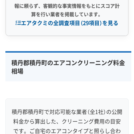
報に頼らず、客観的な事実情報をもとにスコア計
算を行い業者を掲載しています。
エアタクミの全調査項目（29項目）を見る
専門性・技術力 (9)
完全分解洗浄
部分クリーニング
実績10年以上
積丹郡積丹町のエアコンクリーニング料金
資格保有スタッフ
家庭用エアコン
業務用エアコン
相場
壁掛け型
天井カセット型
お掃除機能付き
信頼性・安心感 (8)
保証付き
アフターフォロー
女性スタッフ在籍
エコ洗剤使用
アレルギー対策
ハウスダスト除去
積丹郡積丹町で対応可能な業者（全1社）の公開
地域密着型
フランチャイズ
料金から算出した、クリーニング費用の目安
利便性・サービス (12)
です。ご自宅のエアコンタイプと照らし合わ