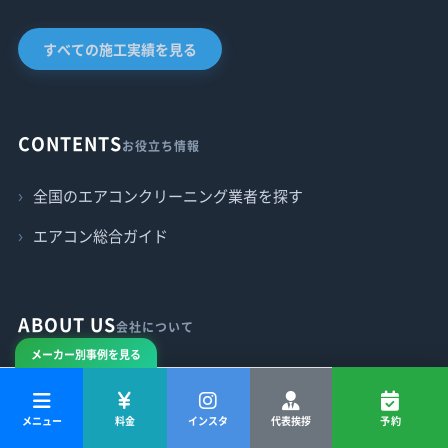
すべての施工実績を見る
CONTENTS
お役立ち情報
全国のエアコンクリーニング業者を探す
エアコン総合ガイド
ABOUT US
会社について
メーカー別事例を見る
株式会社ウガホームサービス
サービス名： エアタクミ
メニュー
料金
インスタ
代表挨拶
予約
住所： 神奈川県横浜市西区北幸2-10-48 むつみビル3階